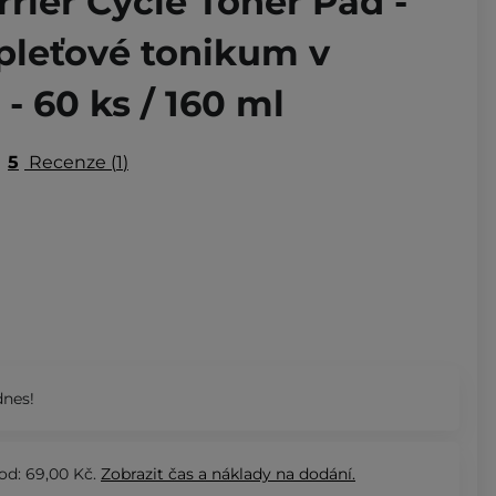
rrier Cycle Toner Pad -
 pleťové tonikum v
 60 ks / 160 ml
5
Recenze
1
nes!
od: 69,00 Kč.
Zobrazit
čas a náklady na dodání.