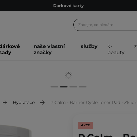
Ekologické balení
Doporučovací Program
Odeslání do 24 hod.
Darkové karty
dárkové
naše vlastní
služby
k-
sady
značky
beauty
Ekologické balení
Hydratace
P.Calm - Barrier Cycle Toner Pad - Zklid
AKCE