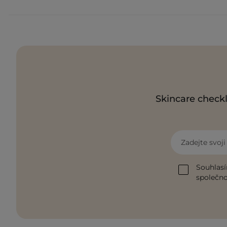
Skincare checkl
Zadejte svoj
Souhlasí
společnos