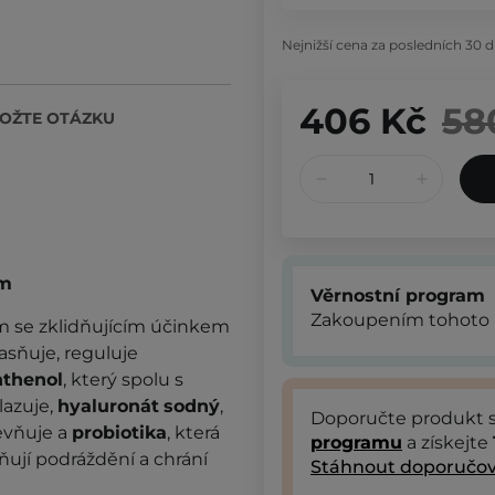
Nejnižší cena za posledních 30 d
406 Kč
58
OŽTE OTÁZKU
lm
Věrnostní program
Zakoupením tohoto 
m se zklidňujícím účinkem
jasňuje, reguluje
thenol
, který spolu s
lazuje,
hyaluronát
sodný
,
Doporučte produkt
pevňuje a
probiotika
, která
programu
a získejte
dňují podráždění a chrání
Stáhnout doporučov