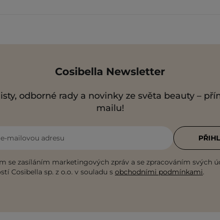
Cosibella Newsletter
isty, odborné rady a novinky ze světa beauty – př
mailu!
i e-mailovou adresu
PŘIHL
m se zasíláním marketingových zpráv a se zpracováním svých ú
tí Cosibella sp. z o.o. v souladu s
obchodními podmínkami
.