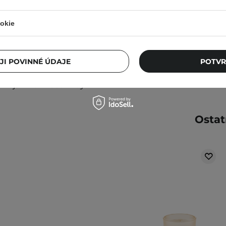
okie
taňte přípravek používat.
479,00 Kč
ném místě. Kolísání teplot
JI POVINNÉ ÚDAJE
POTVR
i produktu.
lnější informace vždy
Ostat