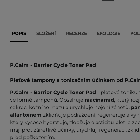
POPIS
SLOŽENÍ
RECENZE
EKOLOGIE
POL
P.Calm - Barrier Cycle Toner Pad
Pleťové tampony s tonizačním účinkem od P.Ca
P.Calm - Barrier Cycle Toner Pad
- pleťové toniku
ve formě tamponů. Obsahuje
niacinamid
, který roz
sekreci kožního mazu a urychluje hojení zánětů,
pan
allantoinem
zklidňuje podráždění, regeneruje a vyh
který
vysoce hydratuje, zlepšuje elasticitu pleti a z
mají protizánětlivé účinky, urychlují regeneraci, zkli
před poškozením.