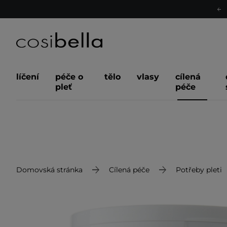
líčení
péče o
tělo
vlasy
cílená
pleť
péče
Domovská stránka
Cílená péče
Potřeby pleti