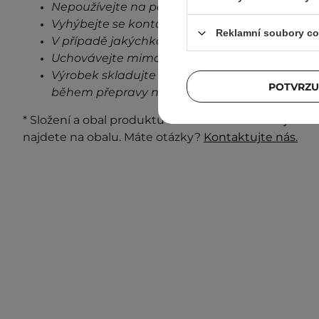
Nepoužívejte na poškozenou pokožku.
Vyhýbejte se kontaktu s očima.
Reklamní soubory co
V případě jakýchkoli známek podráždění, přes
Uchovávejte mimo dosah dětí.
Výrobek skladujte při pokojové teplotě na stin
POTVRZU
během přepravy neovlivní stabilitu a vlastnost
* Složení a obal produktu se mohou měnit. Nejaktuá
najdete na obalu. Máte otázky?
Kontaktujte nás.