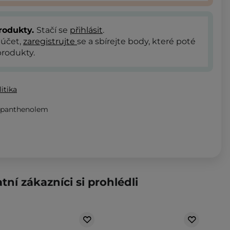
rodukty.
Stačí se
přihlásit
.
 účet,
zaregistrujte
se a sbírejte body, které poté
rodukty.
itika
 panthenolem
tní zákazníci si prohlédli