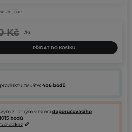
ní:
580,00 Kč
0 Kč
/
ks
PŘIDAT DO KOŠÍKU
produktu získáte:
406
bodů
 svým známým v rámci
doporučovacího
1015
bodů
ací odkaz