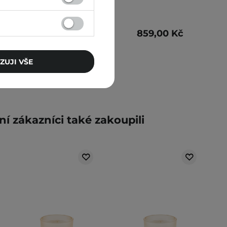
18 g
599,00 Kč
859,00 Kč
ZUJI VŠE
ní zákazníci také zakoupili