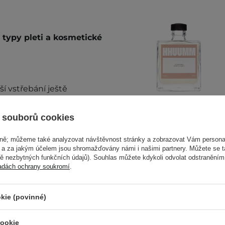
 typy pleti a kosmetické
í vstřebání ještě
 souborů cookies
alší informace najdete v
NOVINKA
vně; můžeme také analyzovat návštěvnost stránky a zobrazovat Vám personal
HHUUMM - Pudr
e a za jakým účelem jsou shromažďovány námi i našimi partnery. Můžete se 
mě nezbytných funkčních údajů). Souhlas můžete kdykoli odvolat odstraněním
do koupele -
adách ochrany soukromí
.
Sladký Kokos - 500
ml
kie (povinné)
cookie