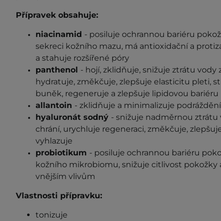
Přípravek obsahuje:
niacinamid
- posiluje
ochrannou bariéru pokožk
sekreci kožního mazu, má antioxidační a protizá
a stahuje rozšířené póry
panthenol
-
hojí, zklidňuje, snižuje ztrátu vody
hydratuje, změkčuje, zlepšuje elasticitu pleti, 
buněk, regeneruje a zlepšuje lipidovou bariéru
allantoin
- zklidňuje
a minimalizuje podráždění
hyaluronát sodný
- snižuje
nadměrnou ztrátu 
chrání, urychluje regeneraci, změkčuje, zlepšuje 
vyhlazuje
probiotikum
- posiluje ochrannou bariéru po
kožního mikrobiomu, snižuje citlivost pokožky a
vnějším vlivům
Vlastnosti přípravku:
tonizuje