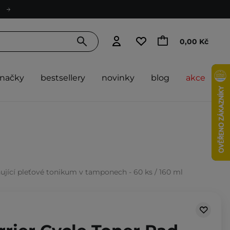
0,00 Kč
značky
bestsellery
novinky
blog
akce
ňující pleťové tonikum v tamponech - 60 ks / 160 ml