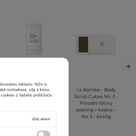
izovanou reklamu. Níže si
Barulab - Greentea
La Bomba - Body
také rozhodnout, zda a komu
 cookies z Vašeho prohlížeče.
Airy Calming Sun
Scrub Cubes No. 3 -
Stick SPF50+
Přírodní tělový
PA++++ -
peeling v kostce -
Zklidňující
No. 3 - 6x40g
Vždy aktivní
opalovací krém na
obličej v tyčince -