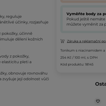
Vyměňte body za p
y, reguluje
Pokud ještě nemáte
nětlivé účinky, rozjasňuje
můžete vyměnit za p
 z pokožky, účinně
stimuluje dělení kožních
Záruka a reklamační pol
Tonikum s niacinamidem a
vody z pokožky,
254 Kč
/
100 ml
, s DPH
elasticitu pleti a
Kód produktu: 18145
kožky, obnovuje rovnováhu
 zvyšuje její odolnost vůči
Osta