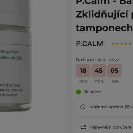
P.Calm - Ba
Zklidňující
tamponech -
Do konce akce zbývá:
18
45
04
hod.
min.
sek.
Skladem
Můžeme odeslat již:
d
Nejlevnější doručení 