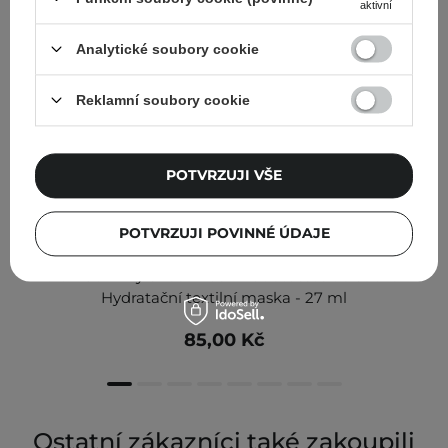
aktivní
Analytické soubory cookie
Reklamní soubory cookie
POTVRZUJI VŠE
POTVRZUJI POVINNÉ ÚDAJE
Abib - Gummy Sheet Mask Madecassoside Sticker -
Hydratační textilní maska - 27 ml
85,00 Kč
Ostatní zákazníci také zakoupili