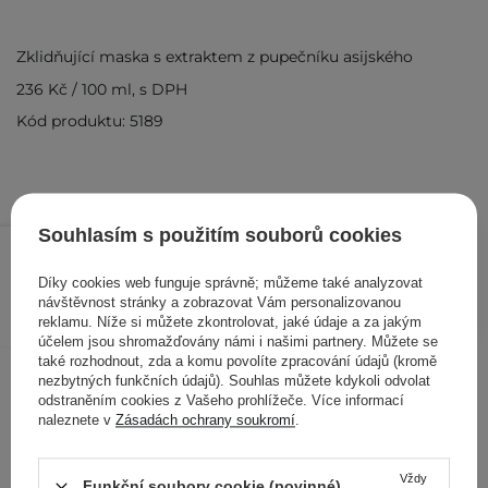
Zklidňující maska ​​s extraktem z pupečníku asijského
236 Kč
/
100 ml
, s DPH
Kód produktu: 5189
Souhlasím s použitím souborů cookies
59 Kč
/
ks
Díky cookies web funguje správně; můžeme také analyzovat
PŘIDAT DO KOŠÍKU
návštěvnost stránky a zobrazovat Vám personalizovanou
reklamu. Níže si můžete zkontrolovat, jaké údaje a za jakým
účelem jsou shromažďovány námi i našimi partnery. Můžete se
také rozhodnout, zda a komu povolíte zpracování údajů (kromě
Ostatní zákazníci si prohlédli
nezbytných funkčních údajů). Souhlas můžete kdykoli odvolat
odstraněním cookies z Vašeho prohlížeče. Více informací
naleznete v
Zásadách ochrany soukromí
.
Vždy
Funkční soubory cookie (povinné)