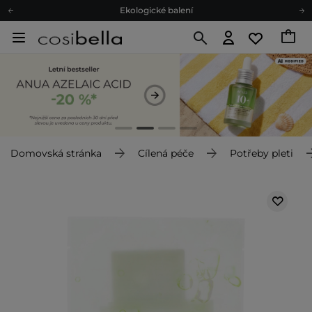
Ekologické balení
Doporučovací Program
Odeslání do 24 hod.
Darkové karty
Ekologické balení
Domovská stránka
Cílená péče
Potřeby pleti