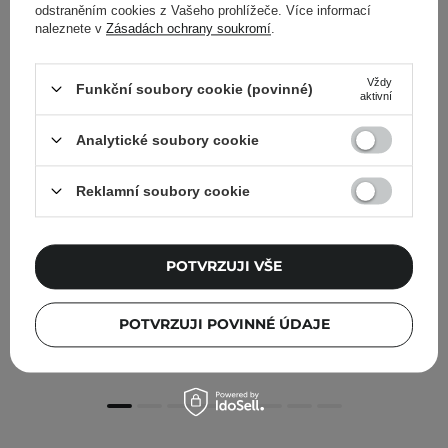
odstraněním cookies z Vašeho prohlížeče. Více informací
naleznete v
Zásadách ochrany soukromí
.
Vždy
Funkční soubory cookie (povinné)
aktivní
Analytické soubory cookie
Reklamní soubory cookie
POTVRZUJI VŠE
Isntree - GIM PDRN Hydro Bouncy Ampule - Hloubkově
hydratační ampulka - 50 ml
POTVRZUJI POVINNÉ ÚDAJE
519,00 Kč