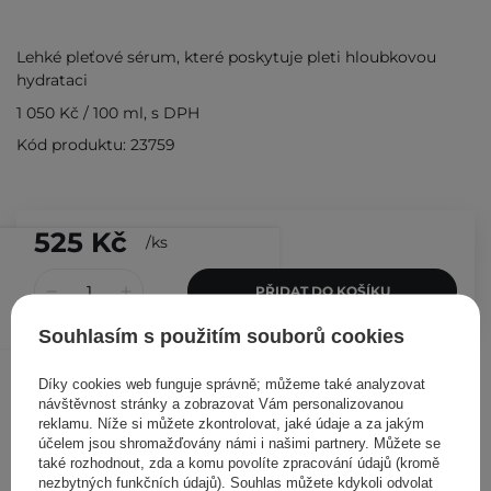
Lehké pleťové sérum, které poskytuje pleti hloubkovou
hydrataci
1 050 Kč
/
100 ml
, s DPH
Kód produktu: 23759
525 Kč
/
ks
PŘIDAT DO KOŠÍKU
Souhlasím s použitím souborů cookies
Ostatní zákazníci si prohlédli
Díky cookies web funguje správně; můžeme také analyzovat
návštěvnost stránky a zobrazovat Vám personalizovanou
reklamu. Níže si můžete zkontrolovat, jaké údaje a za jakým
účelem jsou shromažďovány námi i našimi partnery. Můžete se
také rozhodnout, zda a komu povolíte zpracování údajů (kromě
nezbytných funkčních údajů). Souhlas můžete kdykoli odvolat