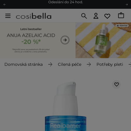
Darkové karty
Ekologické balení
Doporučovací Program
Odeslání do 24 hod.
Darkové karty
Ekologické balení
Domovská stránka
Cílená péče
Potřeby pleti