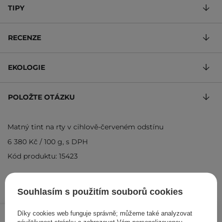
TIPY
RECENZE
EKOLOGIE
POLOŽTE OTÁZKU
Matný tint na rty v cihlově-červeném odstínu
6 380 Kč
/
100 g
, s DPH
Kód produktu: 15423
Souhlasím s použitím souborů cookies
319 Kč
/
ks
Díky cookies web funguje správně; můžeme také analyzovat