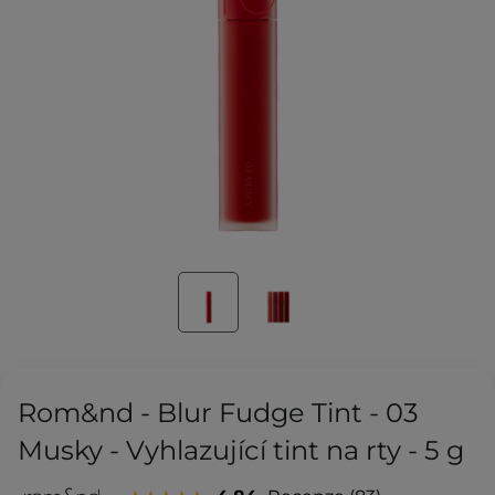
Rom&nd - Blur Fudge Tint - 03
Musky - Vyhlazující tint na rty - 5 g