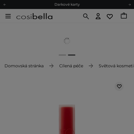
Darkové karty
Ekologické balení
Doporučovací Program
Odeslání do 24 hod.
Darkové karty
Ekologické balení
Domovská stránka
Cílená péče
Světová kosmeti