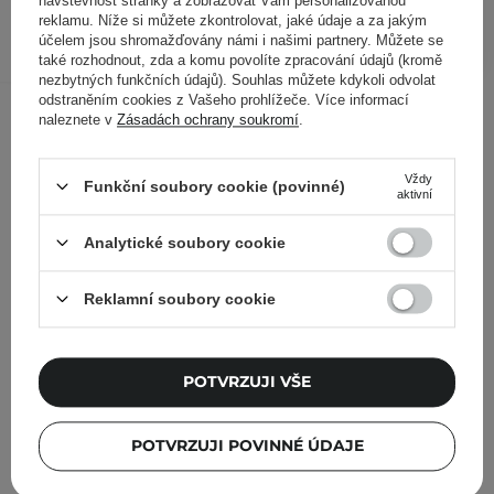
návštěvnost stránky a zobrazovat Vám personalizovanou
reklamu. Níže si můžete zkontrolovat, jaké údaje a za jakým
PŘIDAT DO KOŠÍKU
účelem jsou shromažďovány námi i našimi partnery. Můžete se
také rozhodnout, zda a komu povolíte zpracování údajů (kromě
nezbytných funkčních údajů). Souhlas můžete kdykoli odvolat
odstraněním cookies z Vašeho prohlížeče. Více informací
Ostatní zákazníci si prohlédli
naleznete v
Zásadách ochrany soukromí
.
Vždy
Funkční soubory cookie (povinné)
aktivní
Analytické soubory cookie
Reklamní soubory cookie
POTVRZUJI VŠE
POTVRZUJI POVINNÉ ÚDAJE