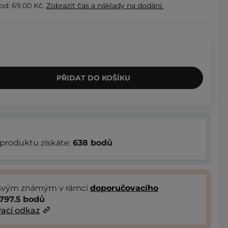
od: 69,00 Kč.
Zobrazit
čas a náklady na dodání.
PŘIDAT DO KOŠÍKU
produktu získáte:
638
bodů
 svým známým v rámci
doporučovacího
797.5
bodů
ací odkaz