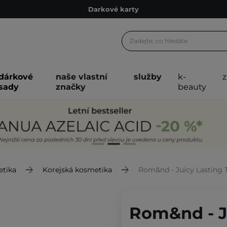
Ekologické balení
Doporučovací Program
Odeslání do 24 hod.
Darkové karty
dárkové
naše vlastní
služby
k-
sady
značky
beauty
Ekologické balení
etika
Korejská kosmetika
Rom&nd - Juicy Lasting Tint 
Rom&nd - Ju