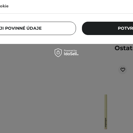
okie
JI POVINNÉ ÚDAJE
POTVR
Ostat