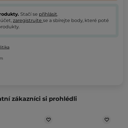
rodukty.
Stačí se
přihlásit
.
 účet,
zaregistrujte
se a sbírejte body, které poté
rodukty.
itika
em
tní zákazníci si prohlédli