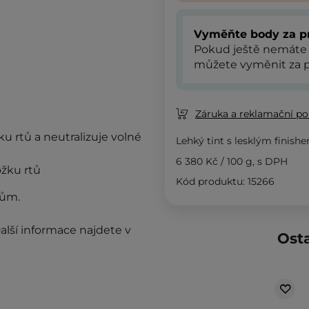
Vyměňte body za p
Pokud ještě nemáte
můžete vyměnit za p
Záruka a reklamační pol
u rtů a neutralizuje volné
Lehký tint s lesklým finish
6 380 Kč
/
100 g
, s DPH
žku rtů
Kód produktu: 15266
kům.
alší informace najdete v
Osta