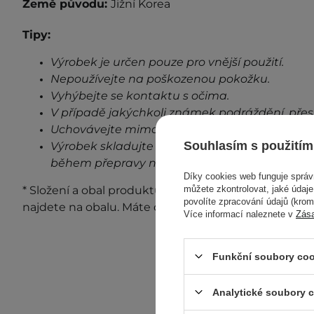
Země původu:
Jižní Korea
Tipy:
Výrobek je určen pouze pro vnější použití.
Nepoužívejte na poškozenou pokožku.
Vyhýbejte se kontaktu s očima.
V případě jakýchkoli známek podráždění, přes
Uchovávejte mimo dosah dětí.
Souhlasím s použitím
Výrobek skladujte při pokojové teplotě na stin
během přepravy neovlivní stabilitu a vlastnost
Díky cookies web funguje sprá
můžete zkontrolovat, jaké údaj
* Složení a obal produktu se mohou měnit. Nejaktuá
povolíte zpracování údajů (kro
najdete na obalu. Máte otázky?
Kontaktujte nás.
Více informací naleznete v
Zás
Funkční soubory coo
Analytické soubory 