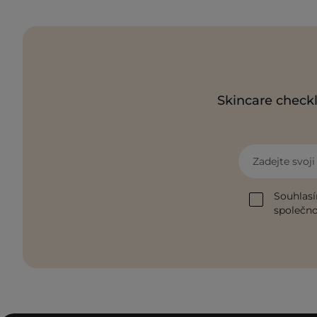
Skincare checkl
Zadejte svoj
Souhlasí
společnos