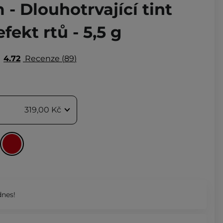
- Dlouhotrvající tint
fekt rtů - 5,5 g
4.72
Recenze
89
319,00 Kč
nes!