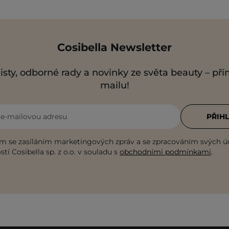
Cosibella Newsletter
isty, odborné rady a novinky ze světa beauty – př
mailu!
i e-mailovou adresu
PŘIHL
m se zasíláním marketingových zpráv a se zpracováním svých ú
tí Cosibella sp. z o.o. v souladu s
obchodními podmínkami
.