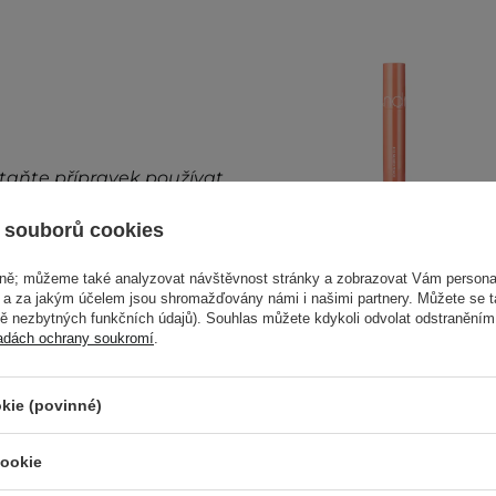
taňte přípravek používat.
 souborů cookies
ném místě. Kolísání teplot
i produktu.
vně; můžeme také analyzovat návštěvnost stránky a zobrazovat Vám personal
e a za jakým účelem jsou shromažďovány námi i našimi partnery. Můžete se 
lnější informace vždy
Rom&nd - Juicy
mě nezbytných funkčních údajů). Souhlas můžete kdykoli odvolat odstraněním
adách ochrany soukromí
.
Lasting Tint - 18
Mulled Peach -
Dlouhotrvající
kie (povinné)
lesklý tint na rty -
5,5 g
cookie
319,00 Kč