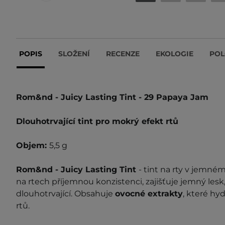
POPIS
SLOŽENÍ
RECENZE
EKOLOGIE
POL
Rom&nd - Juicy Lasting Tint - 29 Papaya Jam
Dlouhotrvající tint pro mokrý efekt rtů
Objem:
5,5 g
Rom&nd - Juicy Lasting Tint
- tint na rty v jemné
na rtech příjemnou konzistenci, zajišťuje jemný lesk,
dlouhotrvající. Obsahuje
ovocné
extrakty
, které hy
rtů.