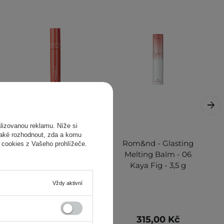
izovanou reklamu. Níže si
také rozhodnout, zda a komu
Rom&nd - Juicy
Rom&nd - Glasting
 cookies z Vašeho prohlížeče.
Lasting Tint - 11
Melting Balm - 06
Pink Pumpkin -
Kaya Fig - 3,5 g
Dlouhotrvající
Vždy aktivní
lesklý tint na rty -
5,5 g
319,00 Kč
315,00 Kč