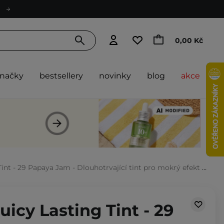
0,00 Kč
značky
bestsellery
novinky
blog
akce
- 29 Papaya Jam - Dlouhotrvající tint pro mokrý efekt rtů - 5,5 g
icy Lasting Tint - 29