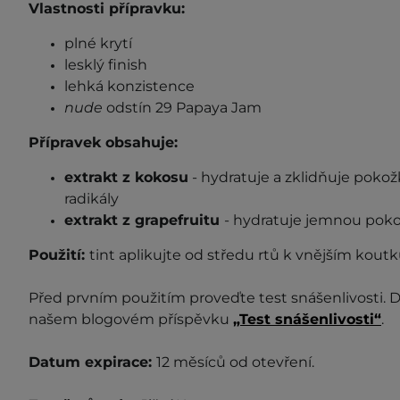
Vlastnosti přípravku:
plné krytí
lesklý finish
lehká konzistence
nude
odstín 29 Papaya Jam
Přípravek obsahuje:
extrakt z kokosu
- hydratuje a zklidňuje pokožk
radikály
extrakt z grapefruitu
- hydratuje jemnou poko
Použití:
tint aplikujte od středu rtů k vnějším kout
Před prvním použitím proveďte test snášenlivosti. D
našem blogovém příspěvku
„Test snášenlivosti“
.
Datum expirace:
12 měsíců od otevření.