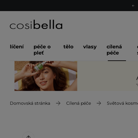
líčení
péče o
tělo
vlasy
cílená
pleť
péče
Domovská stránka
Cílená péče
Světová kosm