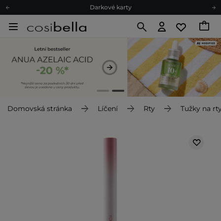
Darkové karty
Ekologické balení
Doporučovací Program
Odeslání do 24 hod.
Darkové karty
Ekologické balení
Domovská stránka
Líčení
Rty
Tužky na rt