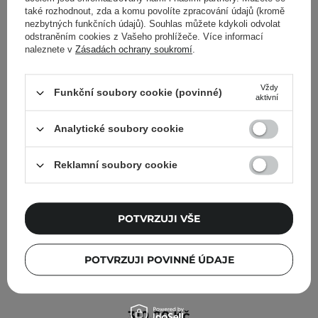
také rozhodnout, zda a komu povolíte zpracování údajů (kromě
nezbytných funkčních údajů). Souhlas můžete kdykoli odvolat
odstraněním cookies z Vašeho prohlížeče. Více informací
naleznete v
Zásadách ochrany soukromí
.
Vždy
Funkční soubory cookie (povinné)
aktivní
Analytické soubory cookie
Reklamní soubory cookie
POTVRZUJI VŠE
POTVRZUJI POVINNÉ ÚDAJE
Lilybyred - Luv Beam Cheek - 01 Loveable Coral -
Sametová tvářenka - 4,6 g
310,00 Kč