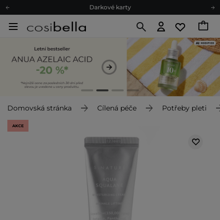
Ekologické balení
Doporučovací Program
Odeslání do 24 hod.
Darkové karty
Ekologické balení
Domovská stránka
Cílená péče
Potřeby pleti
AKCE