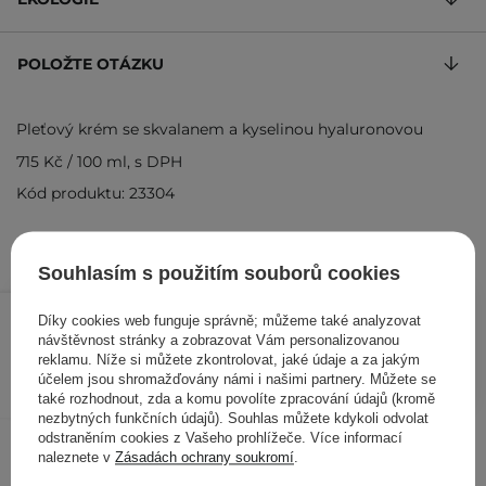
POLOŽTE OTÁZKU
Pleťový krém se skvalanem a kyselinou hyaluronovou
715 Kč
/
100 ml
, s DPH
Kód produktu: 23304
Souhlasím s použitím souborů cookies
429 Kč
477 Kč
/
ks
Díky cookies web funguje správně; můžeme také analyzovat
návštěvnost stránky a zobrazovat Vám personalizovanou
reklamu. Níže si můžete zkontrolovat, jaké údaje a za jakým
PŘIDAT DO KOŠÍKU
účelem jsou shromažďovány námi i našimi partnery. Můžete se
také rozhodnout, zda a komu povolíte zpracování údajů (kromě
nezbytných funkčních údajů). Souhlas můžete kdykoli odvolat
Ostatní zákazníci si prohlédli
odstraněním cookies z Vašeho prohlížeče. Více informací
naleznete v
Zásadách ochrany soukromí
.