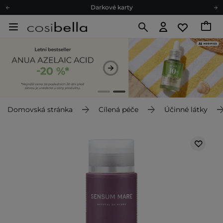
Darkové karty
Ekologické balení
Doporučovací Program
Odeslání do 24 hod.
Darkové karty
Ekologické balení
Domovská stránka
Cílená péče
Účinné látky