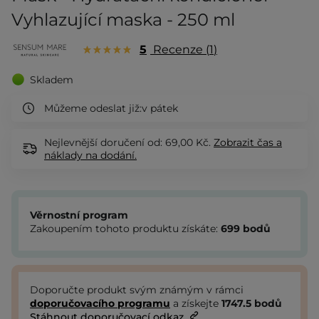
Vyhlazující maska - 250 ml
5
Recenze
1
Skladem
Můžeme odeslat již:
v pátek
Nejlevnější doručení od: 69,00 Kč.
Zobrazit
čas a
náklady na dodání.
Věrnostní program
Zakoupením tohoto produktu získáte:
699
bodů
Doporučte produkt svým známým v rámci
doporučovacího programu
a získejte
1747.5
bodů
Stáhnout doporučovací odkaz