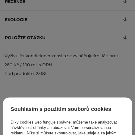
RECENZE
EKOLOGIE
POLOŽTE OTÁZKU
Vyživující kondicionér-maska se zvláčňujícími látkami
280 Kč
/
100 ml
, s DPH
Kód produktu: 23181
699 Kč
/
ks
Souhlasím s použitím souborů cookies
PŘIDAT DO KOŠÍKU
Díky cookies web funguje správně; můžeme také analyzovat
návštěvnost stránky a zobrazovat Vám personalizovanou
reklamu. Níže si můžete zkontrolovat, jaké údaje a za jakým