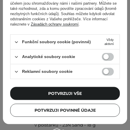
účelem jsou shromažďovány námi i našimi partnery. Můžete se
Ostatní zákazníci si prohlédli
také rozhodnout, zda a komu povolíte zpracování údajů (kromě
nezbytných funkčních údajů). Souhlas můžete kdykoli odvolat
odstraněním cookies z Vašeho prohlížeče. Více informací
naleznete v
Zásadách ochrany soukromí
.
Vždy
Funkční soubory cookie (povinné)
aktivní
Analytické soubory cookie
Reklamní soubory cookie
POTVRZUJI VŠE
POTVRZUJI POVINNÉ ÚDAJE
TIRTIR - Mask Fit Red Cushion - Dlouhotrvající make-up
v polštářku - 23N Sand - 18 g