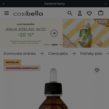
Darkové karty
Ekologické balení
Doporučovací Program
Odeslání do 24 hod.
Darkové karty
Ekologické balení
Domovská stránka
Cílená péče
Potřeby pleti
BESTSELLER
DOPORUČENO KOSMETOLOGY