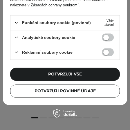
naleznete v
Zásadách ochrany soukromí
.
Vždy
Funkční soubory cookie (povinné)
aktivní
Analytické soubory cookie
Reklamní soubory cookie
POTVRZUJI VŠE
Pyunkang Yul - Black Tea Revitalizing Mask Pack -
Regenerační textilní maska - 25 ml
POTVRZUJI POVINNÉ ÚDAJE
75,00 Kč