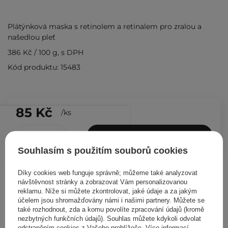
Plátýnková maska s retinolem a retinalem pro zralou a
našedlou pleť
386 Kč
/
100 g
, s DPH
Kód produktu: 15483
85 Kč
/
ks
PŘIDAT DO KOŠÍKU
Souhlasím s použitím souborů cookies
Ostatní zákazníci si prohlédli
Díky cookies web funguje správně; můžeme také analyzovat
návštěvnost stránky a zobrazovat Vám personalizovanou
reklamu. Níže si můžete zkontrolovat, jaké údaje a za jakým
účelem jsou shromažďovány námi i našimi partnery. Můžete se
také rozhodnout, zda a komu povolíte zpracování údajů (kromě
nezbytných funkčních údajů). Souhlas můžete kdykoli odvolat
odstraněním cookies z Vašeho prohlížeče. Více informací