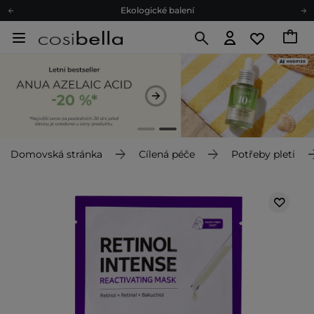
Ekologické balení
Doporučovací Program
Odeslání do 24 hod.
Darkové karty
Ekologické balení
Domovská stránka
Cílená péče
Potřeby pleti