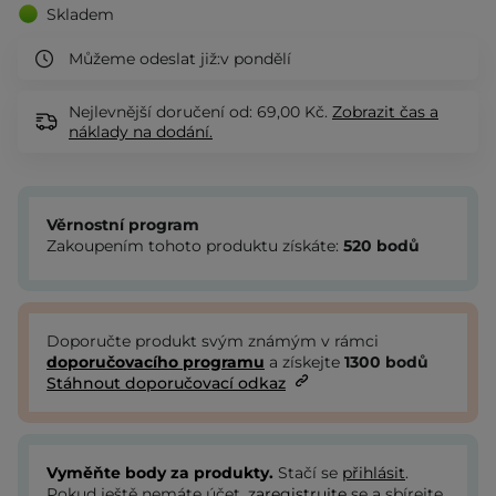
Skladem
Můžeme odeslat již:
v pondělí
Nejlevnější doručení od: 69,00 Kč.
Zobrazit
čas a
náklady na dodání.
Věrnostní program
Zakoupením tohoto produktu získáte:
520
bodů
Doporučte produkt svým známým v rámci
doporučovacího programu
a získejte
1300
bodů
Stáhnout doporučovací odkaz
Vyměňte body za produkty.
Stačí se
přihlásit
.
Pokud ještě nemáte účet,
zaregistrujte
se a sbírejte