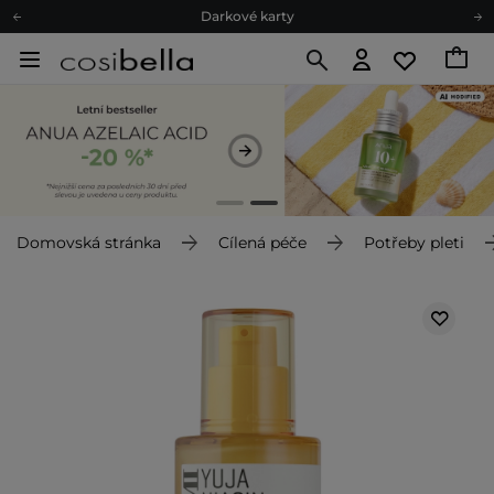
Darkové karty
Ekologické balení
Doporučovací Program
Odeslání do 24 hod.
Darkové karty
Ekologické balení
Domovská stránka
Cílená péče
Potřeby pleti