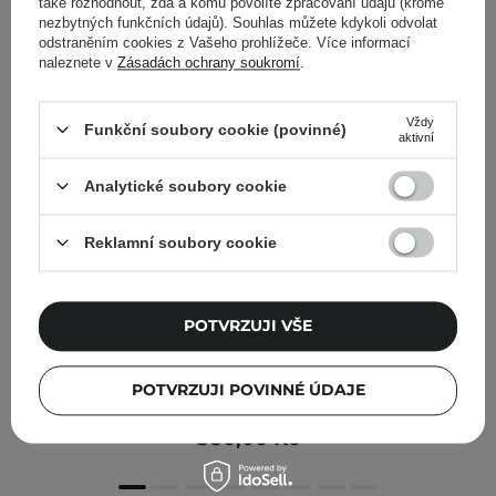
také rozhodnout, zda a komu povolíte zpracování údajů (kromě
nezbytných funkčních údajů). Souhlas můžete kdykoli odvolat
odstraněním cookies z Vašeho prohlížeče. Více informací
naleznete v
Zásadách ochrany soukromí
.
Vždy
Funkční soubory cookie (povinné)
aktivní
Analytické soubory cookie
Reklamní soubory cookie
POTVRZUJI VŠE
Timeless - Skin Care - Hyaluronic Acid + Vitamin C
Serum - Sérum s kyselinou hyaluronovou a vitamínem
POTVRZUJI POVINNÉ ÚDAJE
C - 30 ml
380,00 Kč