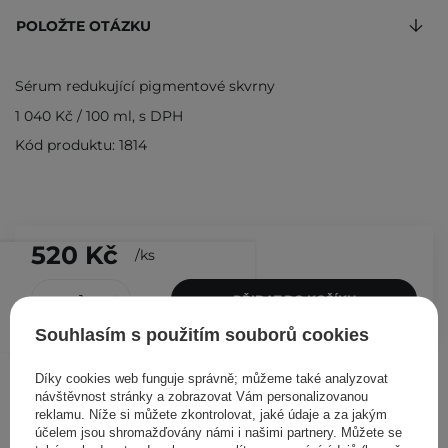
POLOŽTE OTÁZKU
Sérum redukující pigmentové skvrny
1 040 Kč
/
100 ml
, s DPH
Kód produktu: 1814
520 Kč
/
ks
PŘIDAT DO KOŠÍKU
Souhlasím s použitím souborů cookies
Ostatní zákazníci si prohlédli
Díky cookies web funguje správně; můžeme také analyzovat
návštěvnost stránky a zobrazovat Vám personalizovanou
reklamu. Níže si můžete zkontrolovat, jaké údaje a za jakým
účelem jsou shromažďovány námi i našimi partnery. Můžete se