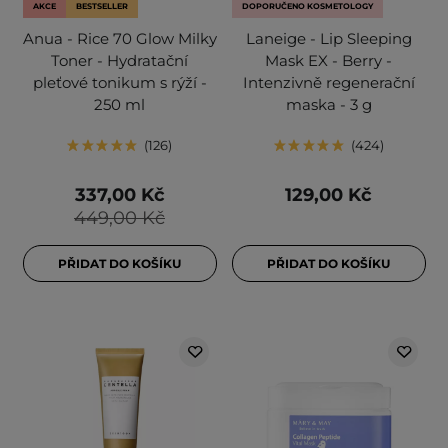
AKCE
BESTSELLER
DOPORUČENO KOSMETOLOGY
Anua - Rice 70 Glow Milky
Laneige - Lip Sleeping
Toner - Hydratační
Mask EX - Berry -
pleťové tonikum s rýží -
Intenzivně regenerační
250 ml
maska - 3 g
126
424
337,00 Kč
129,00 Kč
449,00 Kč
PŘIDAT DO KOŠÍKU
PŘIDAT DO KOŠÍKU