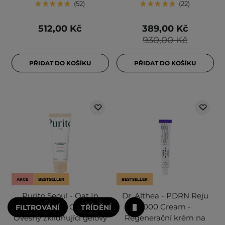
52
22
512,00 Kč
389,00 Kč
930,00 Kč
PŘIDAT DO KOŠÍKU
PŘIDAT DO KOŠÍKU
AKCE
BESTSELLER
BESTSELLER
Purito Seoul - Oat In
Dr. Althea - PDRN Reju
Calming Gel Cream -
5000 Cream -
FILTROVÁNÍ
TŘÍDĚNÍ
Ovesný zklidňující gelový
Regenerační krém na