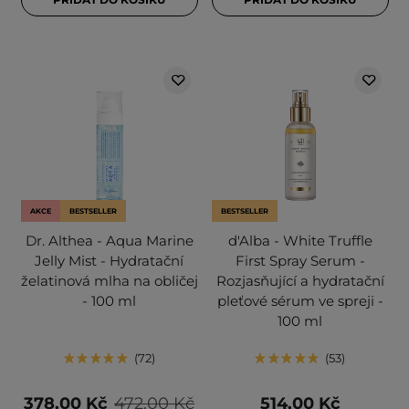
AKCE
BESTSELLER
BESTSELLER
Dr. Althea - Aqua Marine
d'Alba - White Truffle
Jelly Mist - Hydratační
First Spray Serum -
želatinová mlha na obličej
Rozjasňující a hydratační
- 100 ml
pleťové sérum ve spreji -
100 ml
72
53
378,00 Kč
472,00 Kč
514,00 Kč