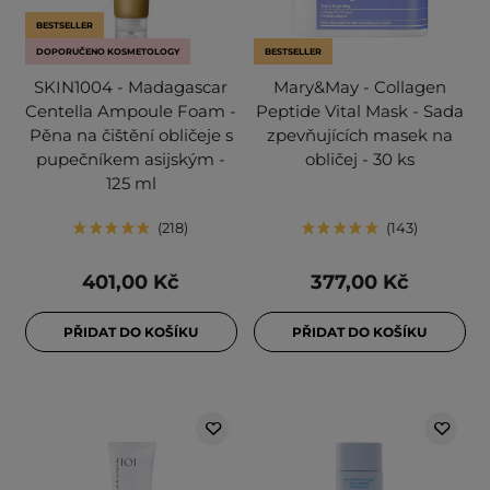
BESTSELLER
DOPORUČENO KOSMETOLOGY
BESTSELLER
SKIN1004 - Madagascar
Mary&May - Collagen
Centella Ampoule Foam -
Peptide Vital Mask - Sada
Pěna na čištění obličeje s
zpevňujících masek na
pupečníkem asijským -
obličej - 30 ks
125 ml
218
143
401,00 Kč
377,00 Kč
PŘIDAT DO KOŠÍKU
PŘIDAT DO KOŠÍKU