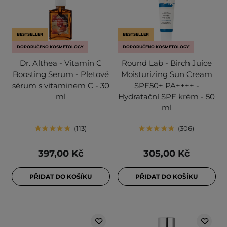
BESTSELLER
BESTSELLER
DOPORUČENO KOSMETOLOGY
DOPORUČENO KOSMETOLOGY
Dr. Althea - Vitamin C
Round Lab - Birch Juice
Boosting Serum - Pleťové
Moisturizing Sun Cream
sérum s vitaminem C - 30
SPF50+ PA++++ -
ml
Hydratační SPF krém - 50
ml
113
306
397,00 Kč
305,00 Kč
PŘIDAT DO KOŠÍKU
PŘIDAT DO KOŠÍKU