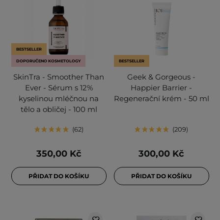
BESTSELLER
DOPORUČENO KOSMETOLOGY
BESTSELLER
SkinTra - Smoother Than
Geek & Gorgeous -
Ever - Sérum s 12%
Happier Barrier -
kyselinou mléčnou na
Regenerační krém - 50 ml
tělo a obličej - 100 ml
62
209
350,00 Kč
300,00 Kč
PŘIDAT DO KOŠÍKU
PŘIDAT DO KOŠÍKU