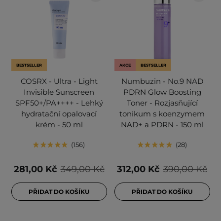
BESTSELLER
AKCE
BESTSELLER
COSRX - Ultra - Light
Numbuzin - No.9 NAD
Invisible Sunscreen
PDRN Glow Boosting
SPF50+/PA++++ - Lehký
Toner - Rozjasňující
hydratační opalovací
tonikum s koenzymem
krém - 50 ml
NAD+ a PDRN - 150 ml
156
28
281,00 Kč
349,00 Kč
312,00 Kč
390,00 Kč
PŘIDAT DO KOŠÍKU
PŘIDAT DO KOŠÍKU