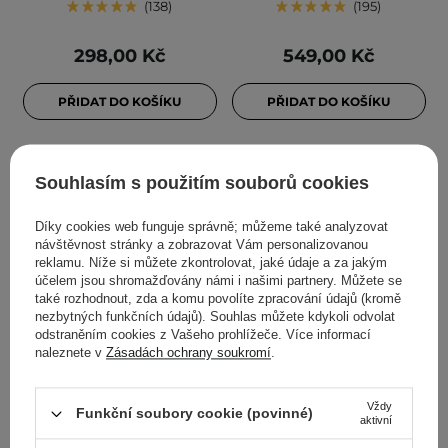
138
195
298,00 Kč
549,00 Kč
PŘIDAT DO KOŠÍKU
PŘIDAT DO KOŠÍKU
Souhlasím s použitím souborů cookies
Díky cookies web funguje správně; můžeme také analyzovat
návštěvnost stránky a zobrazovat Vám personalizovanou
reklamu. Níže si můžete zkontrolovat, jaké údaje a za jakým
účelem jsou shromažďovány námi i našimi partnery. Můžete se
také rozhodnout, zda a komu povolíte zpracování údajů (kromě
nezbytných funkčních údajů). Souhlas můžete kdykoli odvolat
odstraněním cookies z Vašeho prohlížeče. Více informací
AKCE
BESTSELLER
BESTSELLER
naleznete v
Zásadách ochrany soukromí
.
Aestura - Atobarrier 365
Anua - Heartleaf
Cream - Hydratační krém
Quercetinol Pore Deep
Vždy
s ceramidy a
Cleansing Foam -
Funkční soubory cookie (povinné)
aktivní
cholesterolem - 80 ml
Hloubkově čisticí pěna na