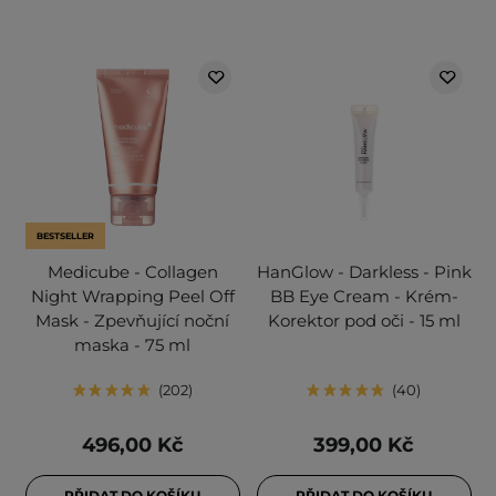
BESTSELLER
Medicube - Collagen
HanGlow - Darkless - Pink
Night Wrapping Peel Off
BB Eye Cream - Krém-
Mask - Zpevňující noční
Korektor pod oči - 15 ml
maska - 75 ml
202
40
496,00 Kč
399,00 Kč
PŘIDAT DO KOŠÍKU
PŘIDAT DO KOŠÍKU