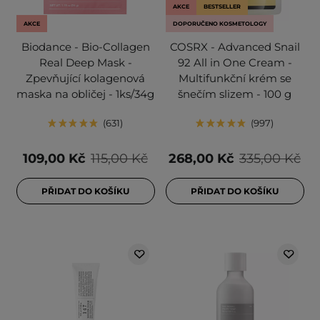
AKCE
BESTSELLER
AKCE
DOPORUČENO KOSMETOLOGY
Biodance - Bio-Collagen
COSRX - Advanced Snail
Real Deep Mask -
92 All in One Cream -
Zpevňující kolagenová
Multifunkční krém se
maska na obličej - 1ks/34g
šnečím slizem - 100 g
631
997
109,00 Kč
115,00 Kč
268,00 Kč
335,00 Kč
PŘIDAT DO KOŠÍKU
PŘIDAT DO KOŠÍKU