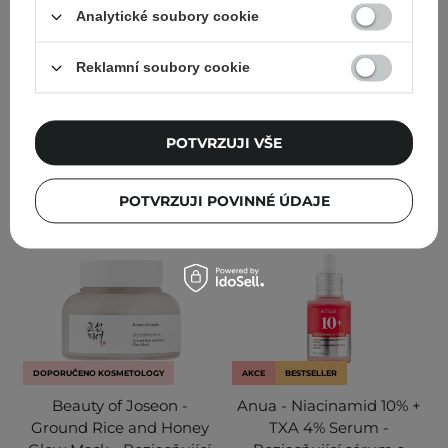
obličej - 150 ml
Analytické soubory cookie
88
184
Reklamní soubory cookie
743,00 Kč
825,00 Kč
349,00 Kč
POTVRZUJI VŠE
PŘIDAT DO KOŠÍKU
PŘIDAT DO KOŠÍKU
POTVRZUJI POVINNÉ ÚDAJE
DOPORUČENO KOSMETOLOGY
AKCE
BESTSELLER
Beauty of Joseon -
Anua - Niacinamid 10% +
Ground Rice and Honey
TXA 4% Serum -