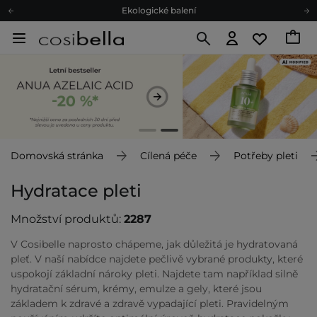
Ekologické balení
Doporučovací Program
Odeslání do 24 hod.
Darkové karty
Ekologické balení
Domovská stránka
Cílená péče
Potřeby pleti
Hydratace pleti
Množství produktů:
2287
V Cosibelle naprosto chápeme, jak důležitá je hydratovaná
pleť. V naší nabídce najdete pečlivě vybrané produkty, které
uspokojí základní nároky pleti. Najdete tam například silně
hydratační sérum, krémy, emulze a gely, které jsou
základem k zdravé a zdravě vypadající pleti. Pravidelným