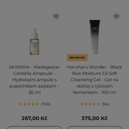
BESTSELLER
SKIN1004 - Madagascar
Haruharu Wonder - Black
Centella Ampoule -
Rice Moisture 5.5 Soft
Hydratační ampule s
Cleansing Gel - Gel na
pupečníkem asijským -
obličej s rýžovým
30 ml
fermentem - 100 ml
769
94
267,00 Kč
375,00 Kč