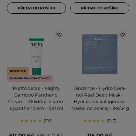
PŘIDAT DO KOŠÍKU
PŘIDAT DO KOŠÍKU
BESTSELLER
DOPORUČENO KOSMETOLOGY
Purito Seoul - Mighty
Biodance - Hydro Cera-
Bamboo Panthenol
nol Real Deep Mask -
Cream - Zklidňující krém
Hydratační kolagenová
s panthenolem - 100 ml
maska na obličej - 1ks/34g
105
247
511,00 Kč
680,00 Kč
115,00 Kč