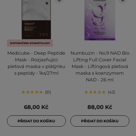
DOPORUČENO KOSMETOLOGY
Medicube - Deep Peptide
Numbuzin - No.9 NAD Bio
Mask - Rozjasňující
Lifting Full Cover Facial
pleťová maska v plátýnku
Mask - Liftingová pleťová
s peptidy - 1ks/27ml
maska s koenzymem
NAD - 26 ml
51
42
68,00 Kč
88,00 Kč
PŘIDAT DO KOŠÍKU
PŘIDAT DO KOŠÍKU