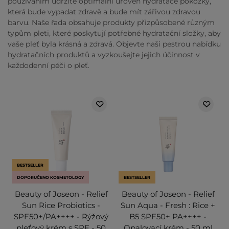
používáním udržíte optimální úroveň hydratace pokožky,
která bude vypadat zdravě a bude mít zářivou zdravou
barvu. Naše řada obsahuje produkty přizpůsobené různým
typům pleti, které poskytují potřebné hydratační složky, aby
vaše pleť byla krásná a zdravá. Objevte naši pestrou nabídku
hydratačních produktů a vyzkoušejte jejich účinnost v
každodenní péči o pleť.
BESTSELLER
DOPORUČENO KOSMETOLOGY
BESTSELLER
Beauty of Joseon - Relief
Beauty of Joseon - Relief
Sun Rice Probiotics -
Sun Aqua - Fresh : Rice +
SPF50+/PA++++ - Rýžový
B5 SPF50+ PA++++ -
pleťový krém s SPF - 50
Opalovací krém - 50 ml