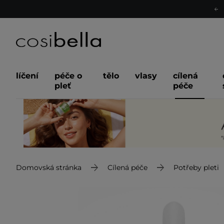
líčení
péče o
tělo
vlasy
cílená
pleť
péče
Domovská stránka
Cílená péče
Potřeby pleti