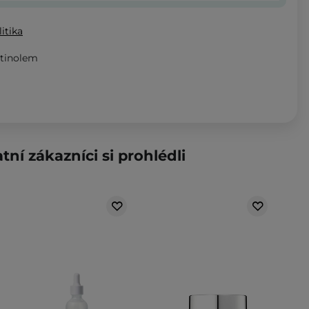
itika
etinolem
tní zákazníci si prohlédli