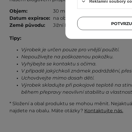
Reklamní soubory co
Objem:
30 ml
Datum expirace:
na obalu
POTVRZU
Země původu:
Jižní Korea
Tipy:
Výrobek je určen pouze pro vnější použití.
Nepoužívejte na poškozenou pokožku.
Vyhýbejte se kontaktu s očima.
V případě jakýchkoli známek podráždění, přes
Uchovávejte mimo dosah dětí.
Výrobek skladujte při pokojové teplotě na stin
během přepravy neovlivní stabilitu a vlastnost
* Složení a obal produktu se mohou měnit. Nejaktuá
najdete na obalu. Máte otázky?
Kontaktujte nás.