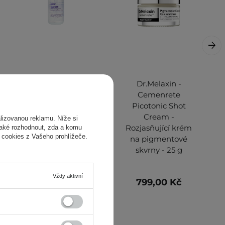
Frankly - Closer
Dr.Melaxin -
Pore Reducing
Cemenrete
Serum - Peptidové
Picotonic Shot
sérum na redukci
Cream -
izovanou reklamu. Níže si
pórů - 60 ml
Rozjasňující krém
také rozhodnout, zda a komu
 cookies z Vašeho prohlížeče.
na pigmentové
skvrny - 25 g
Vždy aktivní
395,00 Kč
799,00 Kč