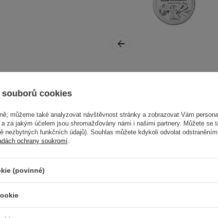
La-Le - Tatranský
i a kosmetické
zimní krém na
 souborů cookies
obličej - 50 ml
vně; můžeme také analyzovat návštěvnost stránky a zobrazovat Vám personal
e a za jakým účelem jsou shromažďovány námi i našimi partnery. Můžete se 
mě nezbytných funkčních údajů). Souhlas můžete kdykoli odvolat odstraněním
adách ochrany soukromí
.
ožství séra na vyčištěný
kie (povinné)
bá. Podle potřeby
125,00 Kč
cookie
Další informace najdete v