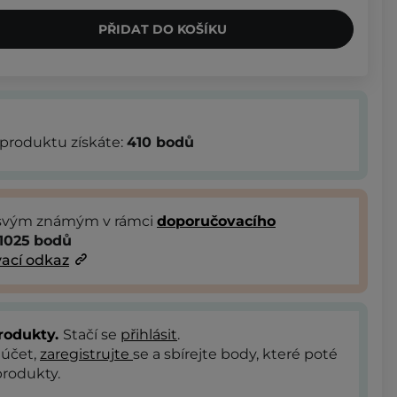
PŘIDAT DO KOŠÍKU
produktu získáte:
410
bodů
 svým známým v rámci
doporučovacího
1025
bodů
ací odkaz
rodukty.
Stačí se
přihlásit
.
 účet,
zaregistrujte
se a sbírejte body, které poté
rodukty.