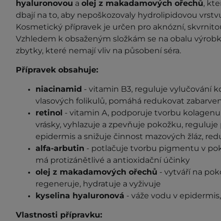
hyaluronovou
a
olej z makadamových ořechů
, kt
dbají na to, aby nepoškozovaly hydrolipidovou vrstvu
Kosmetický přípravek je určen pro aknózní, skvrnito
Vzhledem k obsaženým složkám se na obalu výrobk
zbytky, které nemají vliv na působení séra.
Přípravek obsahuje:
niacinamid
- vitamin B3, reguluje vylučování k
vlasových folikulů, pomáhá redukovat zabarvení
retinol
- vitamin A, podporuje tvorbu kolagenu 
vrásky, vyhlazuje a zpevňuje pokožku, reguluje 
epidermis a snižuje činnost mazových žláz, r
alfa-arbutin
- potlačuje tvorbu pigmentu v pok
má protizánětlivé a antioxidační účinky
olej z makadamových ořechů
- vytváří na pok
regeneruje, hydratuje a vyživuje
kyselina hyaluronová
- váže vodu v epidermis,
Vlastnosti přípravku: