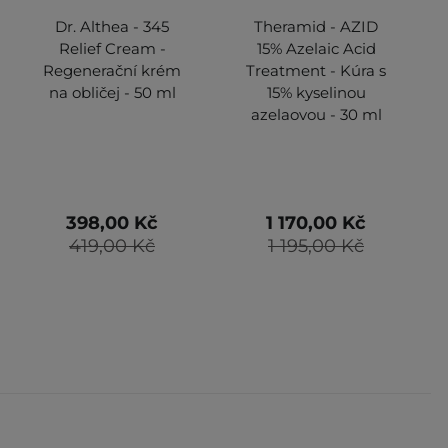
Dr. Althea - 345
Theramid - AZID
Relief Cream -
15% Azelaic Acid
Regenerační krém
Treatment - Kúra s
na obličej - 50 ml
15% kyselinou
azelaovou - 30 ml
398,00 Kč
1 170,00 Kč
419,00 Kč
1 195,00 Kč