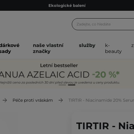
Ekologické balení
Doporučovací Program
Odeslání do 24 hod.
Darkové karty
dárkové
naše vlastní
služby
k-
Ekologické balení
sady
značky
beauty
Péče proti vráskám
TIRTIR - Niacinamide 20% Serum - Rozj
TIRTIR - N