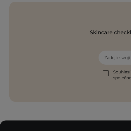
Skincare checkl
Zadejte svoj
Souhlasí
společnos