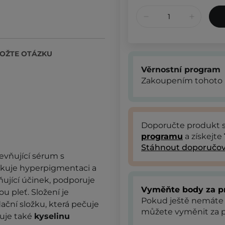
OŽTE OTÁZKU
Věrnostní program
Zakoupením tohoto 
Doporučte produkt
programu
a získejte
Stáhnout doporučov
pevňující sérum s
dukuje hyperpigmentaci a
ňující účinek, podporuje
Vyměňte body za p
u pleť. Složení je
Pokud ještě nemáte
dační složku, která pečuje
můžete vyměnit za p
uje také
kyselinu