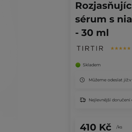
Rozjasňujíc
sérum s ni
- 30 ml
Skladem
Můžeme odeslat již:
v
Nejlevnější doručení 
410 Kč
/
ks