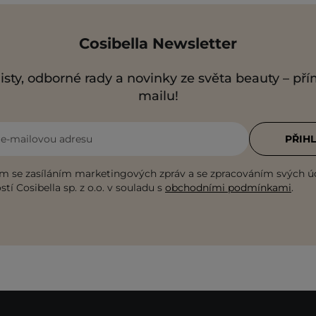
Cosibella Newsletter
isty, odborné rady a novinky ze světa beauty – př
mailu!
i e-mailovou adresu
PŘIHL
m se zasíláním marketingových zpráv a se zpracováním svých ú
tí Cosibella sp. z o.o. v souladu s
obchodními podmínkami
.