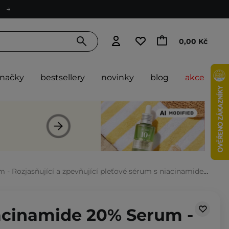
0,00 Kč
značky
bestsellery
novinky
blog
akce
asňující a zpevňující pleťové sérum s niacinamidem a retinolem - 30 ml
iacinamide 20% Serum -