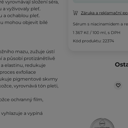
eré vyrovnávají složení séra,
 a vyživovaly pleť.
Záruka a reklamační pol
u a ochablou pleť.
u mohou objevit bílé
Sérum s niacinamidem a r
1 367 Kč
/
100 ml
, s DPH
Kód produktu: 22374
ožního mazu, zužuje ústí
 a působí protizánětlivě
Osta
a elastinu, redukuje
proces exfoliace
edukuje pigmentové skvrny
ožce, vyrovnává tón pleti,
ožce ochranný film,
 vyhlazuje a vypíná