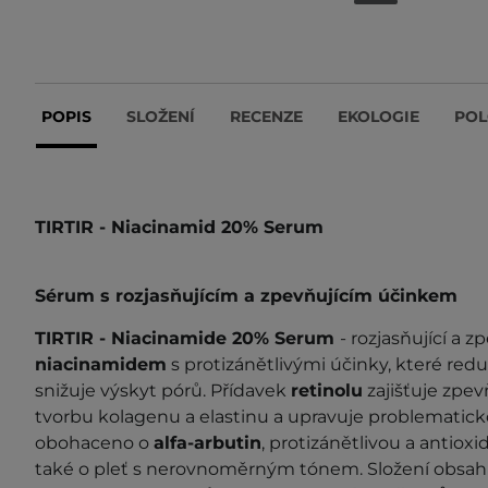
POPIS
SLOŽENÍ
RECENZE
EKOLOGIE
POL
TIRTIR - Niacinamid 20% Serum
Sérum s rozjasňujícím a zpevňujícím účinkem
TIRTIR - Niacinamide 20% Serum
- rozjasňující a z
niacinamidem
s protizánětlivými účinky, které re
snižuje výskyt pórů. Přídavek
retinolu
zajišťuje zpev
tvorbu kolagenu a elastinu a upravuje problematicko
obohaceno o
alfa-arbutin
, protizánětlivou a antioxi
také o pleť s nerovnoměrným tónem. Složení obsah