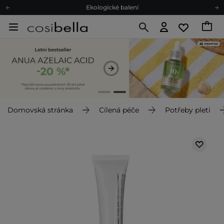
Ekologické balení
Doporučovací Program
Odeslání do 24 hod.
Darkové karty
Ekologické balení
Domovská stránka
Cílená péče
Potřeby pleti