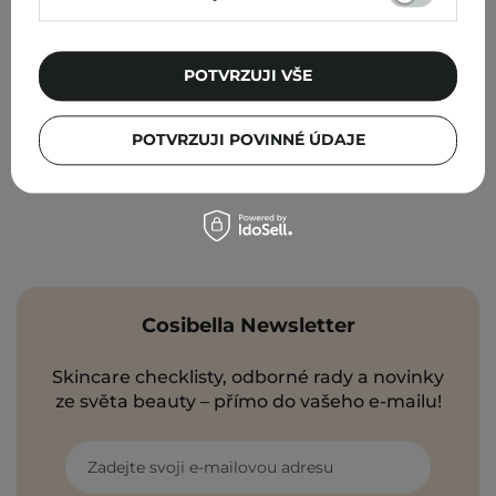
269,00 Kč
POTVRZUJI VŠE
POTVRZUJI POVINNÉ ÚDAJE
Cosibella Newsletter
Skincare checklisty, odborné rady a novinky
ze světa beauty – přímo do vašeho e-mailu!
Zadejte svoji e-mailovou adresu