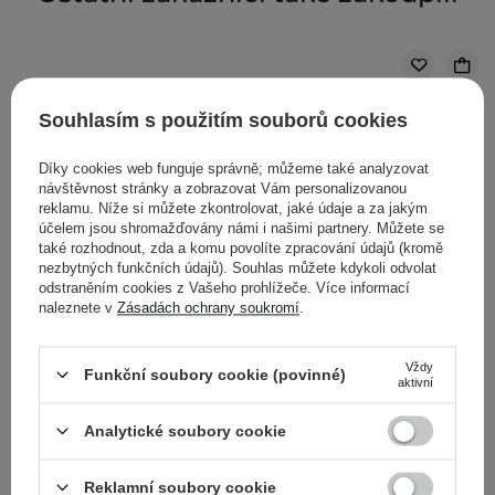
Souhlasím s použitím souborů cookies
Díky cookies web funguje správně; můžeme také analyzovat
návštěvnost stránky a zobrazovat Vám personalizovanou
reklamu. Níže si můžete zkontrolovat, jaké údaje a za jakým
účelem jsou shromažďovány námi i našimi partnery. Můžete se
také rozhodnout, zda a komu povolíte zpracování údajů (kromě
nezbytných funkčních údajů). Souhlas můžete kdykoli odvolat
odstraněním cookies z Vašeho prohlížeče. Více informací
naleznete v
Zásadách ochrany soukromí
.
Vždy
Funkční soubory cookie (povinné)
aktivní
Skincyclopedia - Cream-Serum Anti Blemish SPF 30 -
Analytické soubory cookie
Krémové sérum proti vráskám s ochranou proti
slunečnímu záření - 30 ml
Reklamní soubory cookie