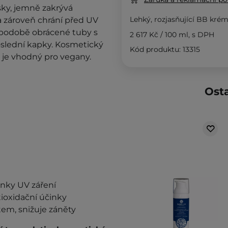
asky, jemně zakrývá
Lehký, rozjasňující BB kré
 a zároveň chrání před UV
v podobě obrácené tuby s
2 617 Kč
/
100 ml
, s DPH
slední kapky. Kosmetický
Kód produktu: 13315
 je vhodný pro vegany.
Osta
inky UV záření
tioxidační účinky
tem, snižuje záněty