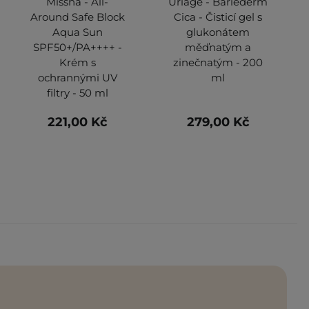
Missha - All-
Uriage - Bariederm
Around Safe Block
Cica - Čisticí gel s
Aqua Sun
glukonátem
SPF50+/PA++++ -
měďnatým a
Krém s
zinečnatým - 200
ochrannými UV
ml
filtry - 50 ml
221,00 Kč
279,00 Kč