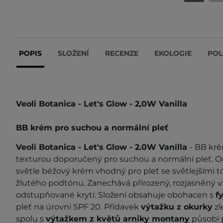
POPIS
SLOŽENÍ
RECENZE
EKOLOGIE
POL
Veoli Botanica - Let's Glow - 2,0W Vanilla
BB krém pro suchou a normální pleť
Veoli Botanica - Let's Glow - 2.0W Vanilla
- BB kré
texturou doporučený pro suchou a normální pleť. Ods
světle béžový krém vhodný pro pleť se světlejšími tó
žlutého podtónu. Zanechává přirozený, rozjasněný vz
odstupňované krytí. Složení obsahuje obohacen s
fy
pleť na úrovni SPF 20. Přídavek
výtažku z okurky
zl
spolu s
výtažkem z květů arniky montany
působí p