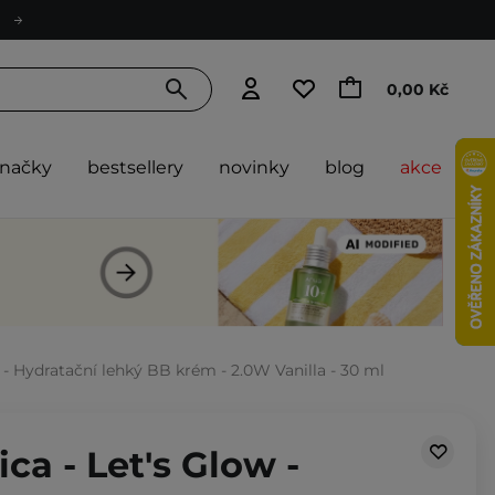
0,00 Kč
značky
bestsellery
novinky
blog
akce
í - Hydratační lehký BB krém - 2.0W Vanilla - 30 ml
ca - Let's Glow -