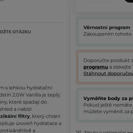
Věrnostní program
OŽTE OTÁZKU
Zakoupením tohoto 
Doporučte produkt
programu
a získejte
Stáhnout doporučov
m s lehkou hydratační
tín 2.0W Vanilla je teplý,
Vyměňte body za p
ny, které spadají do
Pokud ještě nemáte
hled a nabízí
můžete vyměnit za p
zikální filtry
, který chrání
epšuje úroveň hydratace a
rotizánětlivě a
Záruka a reklamační pol