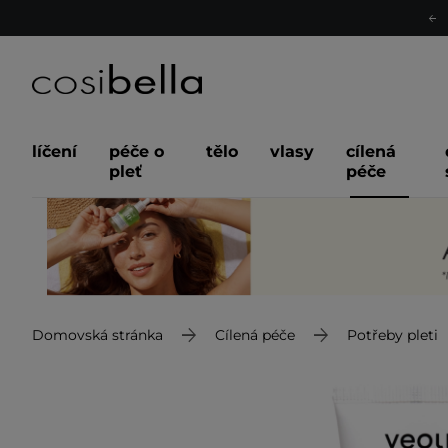
líčení
péče o
tělo
vlasy
cílená
pleť
péče
Domovská stránka
Cílená péče
Potřeby pleti