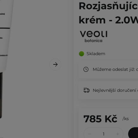
Rozjasňujíc
krém - 2.0W
Skladem
Můžeme odeslat již:
d
Nejlevnější doručení 
785 Kč
/
ks