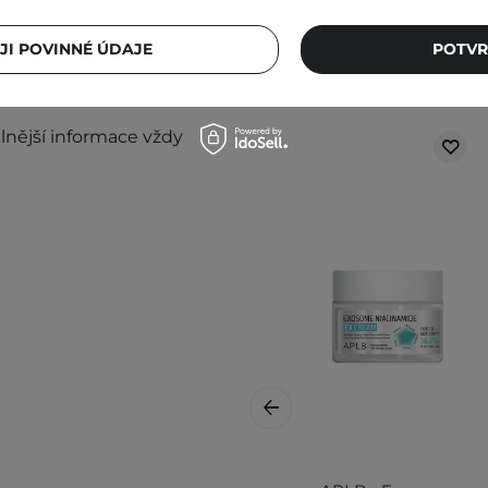
taňte přípravek používat.
JI POVINNÉ ÚDAJE
POTVR
Ostat
ném místě. Kolísání teplot
i produktu.
lnější informace vždy