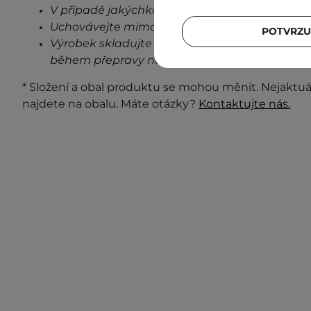
V případě jakýchkoli známek podráždění, přes
Uchovávejte mimo dosah dětí.
POTVRZU
Výrobek skladujte při pokojové teplotě na stin
během přepravy neovlivní stabilitu a vlastnost
* Složení a obal produktu se mohou měnit. Nejaktuá
najdete na obalu. Máte otázky?
Kontaktujte nás.