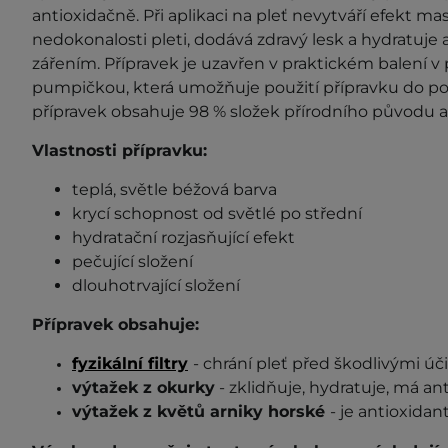
antioxidačně. Při aplikaci na pleť nevytváří efekt m
nedokonalosti pleti, dodává zdravý lesk a hydratuje
zářením. Přípravek je uzavřen v praktickém balení 
pumpičkou, která umožňuje použití přípravku do po
přípravek obsahuje 98 % složek přírodního původu a
Vlastnosti přípravku:
teplá, světle béžová barva
krycí schopnost od světlé po střední
hydratační rozjasňující efekt
pečující složení
dlouhotrvající složení
Přípravek obsahuje:
fyzikální filtry
- chrání pleť před škodlivými úč
výtažek z okurky
- zklidňuje, hydratuje, má an
výtažek z květů arniky horské
- je antioxidan