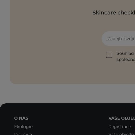
Skincare checkl
Zadejte svoj
Souhlasí
společnos
O NÁS
VAŠE OBJE
Ekologie
Registrace
Doprava
Vaše objedn