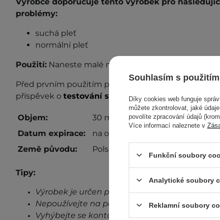
Výrobce doporučuje tento výrobek pro následující
problémy:
suchá pleť
normální pleť
Použití:
Naneste malé množství přípravku na pleť a 
Souhlasím s použitím
Před prvním použitím proveďte test senzibilizace. P
příspěvek o
testování senzibilizace
, kde se dozvíte 
Díky cookies web funguje sprá
můžete zkontrolovat, jaké údaj
povolíte zpracování údajů (kro
Objem:
30 ml
Více informací naleznete v
Zás
Datum expirace:
na obalu
Země původu:
Polsko
Funkční soubory coo
Tipy:
Analytické soubory 
Výrobek je určen pouze pro vnější použití.
Nepoužívejte na poškozenou pokožku.
Reklamní soubory co
Vyhýbejte se kontaktu s očima.