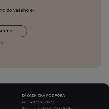
ímo do vašeho e-
ASTE SE
dajů
ZÁKAZNICKÁ PODPORA
Tel.
+420597010522
E-mail:
objednavky@cosibella.cz