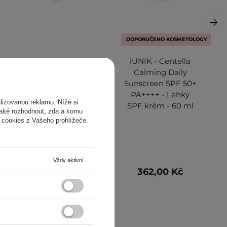
DOPORUČENO KOSMETOLOGY
iUNIK Propolis
iUNIK - Centella
Vitamin Sleeping
Calming Daily
Mask - Noční
Sunscreen SPF 50+
hydratační maska ​​s
PA++++ - Lehký
izovanou reklamu. Níže si
propolisem - 60 ml
SPF krém - 60 ml
také rozhodnout, zda a komu
 cookies z Vašeho prohlížeče.
Vždy aktivní
317,00 Kč
362,00 Kč