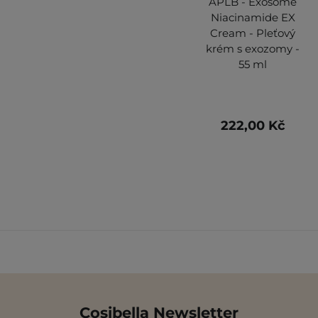
APLB - Exosome
Niacinamide EX
Cream - Pleťový
krém s exozomy -
55 ml
222,00 Kč
Cosibella Newsletter