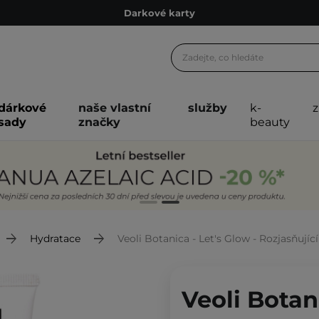
Ekologické balení
Doporučovací Program
Odeslání do 24 hod.
Darkové karty
dárkové
naše vlastní
služby
k-
Ekologické balení
sady
značky
beauty
Hydratace
Veoli Botanica - Let's Glow - Rozjasňujíc
Veoli Botani