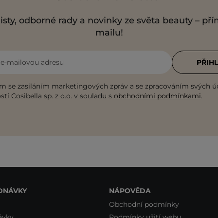
isty, odborné rady a novinky ze světa beauty – př
mailu!
i e-mailovou adresu
PŘIHL
m se zasíláním marketingových zpráv a se zpracováním svých ú
tí Cosibella sp. z o.o. v souladu s
obchodními podmínkami
.
DNÁVKY
NÁPOVĚDA
Obchodní podmínky
ávky
Podmínky užití webu