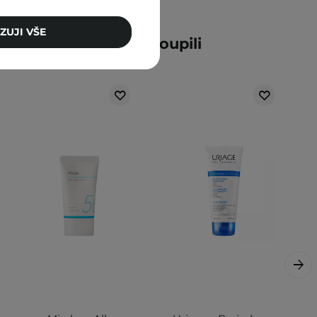
ZUJI VŠE
ní zákazníci také zakoupili