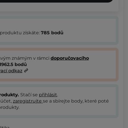
produktu získáte:
785
bodů
 svým známým v rámci
doporučovacího
1962.5
bodů
ací odkaz
rodukty.
Stačí se
přihlásit
.
 účet,
zaregistrujte
se a sbírejte body, které poté
rodukty.
itika