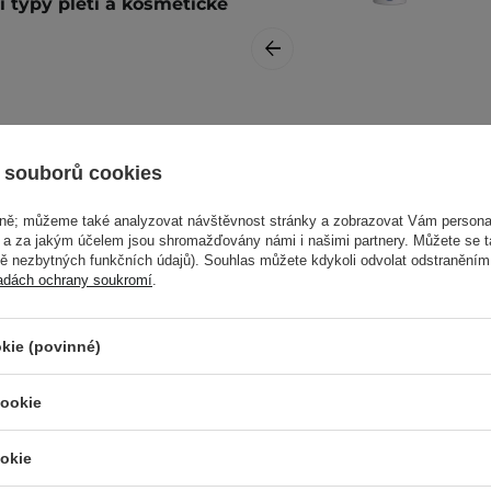
 typy pleti a kosmetické
BasicLab - Výživa a
vklepejte houbičkou.
hydratace - Bohatý
 souborů cookies
vyrovnávající krém
odívejte se na náš
s trehalózou, 3 %
více.
vně; můžeme také analyzovat návštěvnost stránky a zobrazovat Vám personal
xylitolu a 2 %
e a za jakým účelem jsou shromažďovány námi i našimi partnery. Můžete se 
inositolu - 50 ml
mě nezbytných funkčních údajů). Souhlas můžete kdykoli odvolat odstraněním
adách ochrany soukromí
.
kie (povinné)
631,00 Kč
cookie
okie