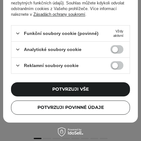
nezbytných funkčních údajů). Souhlas můžete kdykoli odvolat
odstraněním cookies z Vašeho prohlížeče. Více informací
naleznete v
Zásadách ochrany soukromí
.
Vždy
Funkční soubory cookie (povinné)
aktivní
Analytické soubory cookie
Reklamní soubory cookie
POTVRZUJI VŠE
Arencia - Holy Hyssop Serum 12 - Rozjasňující a
hydratační sérum na obličej - 30 ml
POTVRZUJI POVINNÉ ÚDAJE
360,00 Kč