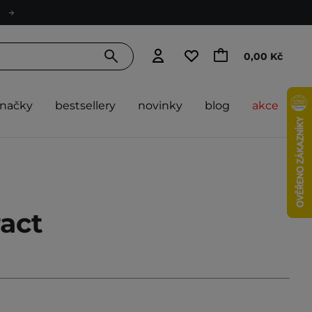
0,00 Kč
značky
bestsellery
novinky
blog
akce
ract