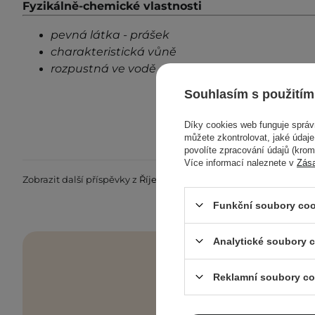
Fyzikálně-chemické vlastnosti
pevná látka - prášek
charakteristická vůně
rozpustná ve vodě
Souhlasím s použitím
Díky cookies web funguje sprá
můžete zkontrolovat, jaké údaj
povolíte zpracování údajů (kro
Více informací naleznete v
Zás
Zobrazit další příspěvky z
Říjen 2021
Funkční soubory coo
Analytické soubory 
Reklamní soubory co
Skincare checkl