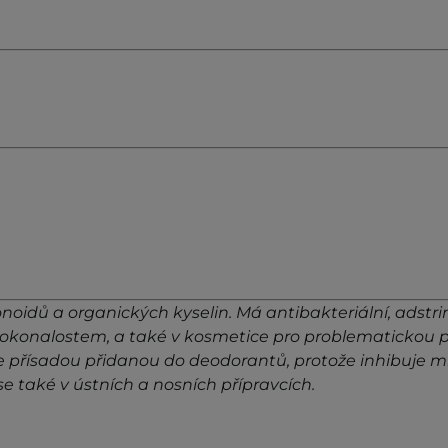
oidů a organických kyselin. Má antibakteriální, adstringe
okonalostem, a také v kosmetice pro problematickou po
o je přísadou přidanou do deodorantů, protože inhibuje
e také v ústních a nosních přípravcích.