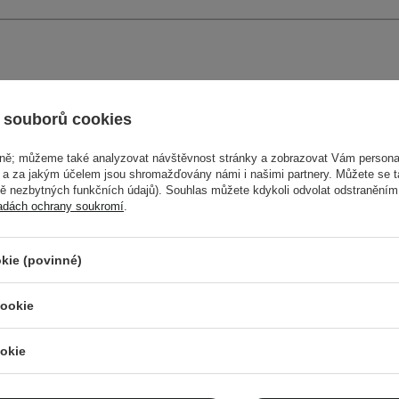
 souborů cookies
vně; můžeme také analyzovat návštěvnost stránky a zobrazovat Vám personal
e a za jakým účelem jsou shromažďovány námi i našimi partnery. Můžete se 
mě nezbytných funkčních údajů). Souhlas můžete kdykoli odvolat odstraněním
adách ochrany soukromí
.
kie (povinné)
cookie
Cosibella Newsletter
okie
isty, odborné rady a novinky ze světa beauty – př