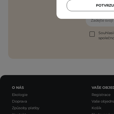
POTVRZU
Zadejte svoj
Souhlasí
společnos
O NÁS
VAŠE OBJE
Ekologie
Registrace
Doprava
Vaše objedn
Způsoby platby
Košík