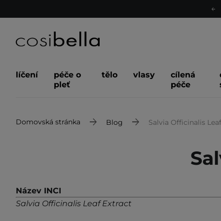
líčení
péče o
tělo
vlasy
cílená
pleť
péče
Domovská stránka
Blog
Salvia Officinalis Lea
Sal
Název INCI
Salvia Officinalis Leaf Extract