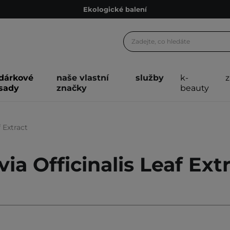
Ekologické balení
Doporučovací Program
Odeslání do 24 hod.
Darkové karty
dárkové
naše vlastní
služby
k-
Ekologické balení
sady
značky
beauty
f Extract
via Officinalis Leaf Ext