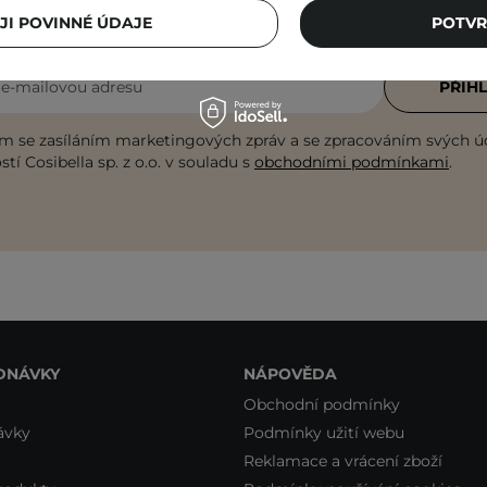
mailu!
JI POVINNÉ ÚDAJE
POTVR
i e-mailovou adresu
PŘIHL
m se zasíláním marketingových zpráv a se zpracováním svých ú
tí Cosibella sp. z o.o. v souladu s
obchodními podmínkami
.
DNÁVKY
NÁPOVĚDA
Obchodní podmínky
ávky
Podmínky užití webu
Reklamace a vrácení zboží