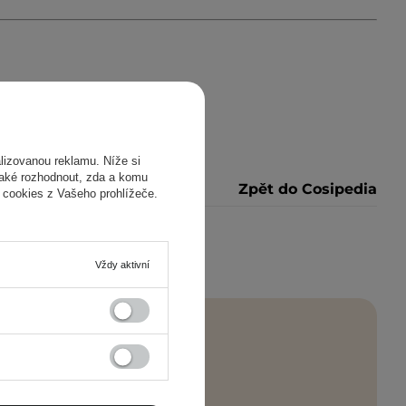
izovanou reklamu. Níže si
také rozhodnout, zda a komu
Zpět do Cosipedia
 cookies z Vašeho prohlížeče.
Vždy aktivní
ímo do vašeho e-