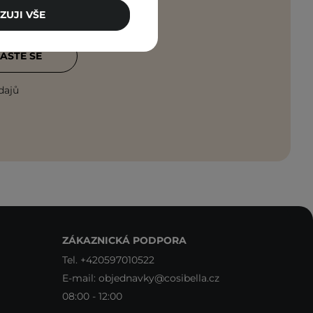
ZUJI VŠE
ASTE SE
dajů
ZÁKAZNICKÁ PODPORA
Tel.
+420597010522
E-mail:
objednavky@cosibella.cz
08:00 - 12:00