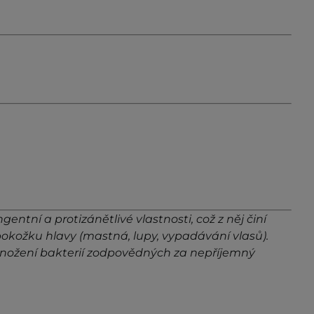
ntní a protizánětlivé vlastnosti, což z něj činí
kožku hlavy (mastná, lupy, vypadávání vlasů).
 množení bakterií zodpovědných za nepříjemný