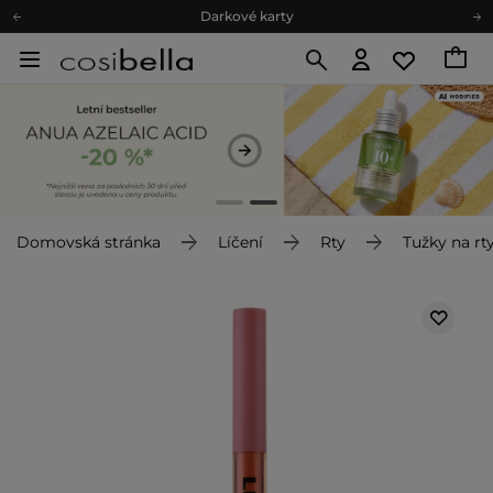
Darkové karty
Ekologické balení
Doporučovací Program
Odeslání do 24 hod.
Darkové karty
Ekologické balení
Domovská stránka
Líčení
Rty
Tužky na rt