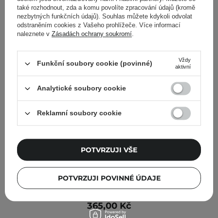
také rozhodnout, zda a komu povolíte zpracování údajů (kromě
nezbytných funkčních údajů). Souhlas můžete kdykoli odvolat
odstraněním cookies z Vašeho prohlížeče. Více informací
naleznete v
Zásadách ochrany soukromí
.
Vždy
Funkční soubory cookie (povinné)
aktivní
Analytické soubory cookie
Reklamní soubory cookie
POTVRZUJI VŠE
POTVRZUJI POVINNÉ ÚDAJE
Amuse - Lip Smudger - Tužka na rty - 03 Salmon - 0,5 g
365,00 Kč