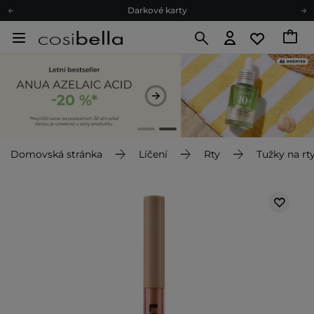
Darkové karty
Ekologické balení
Doporučovací Program
Odeslání do 24 hod.
Darkové karty
Ekologické balení
Domovská stránka
Líčení
Rty
Tužky na rt