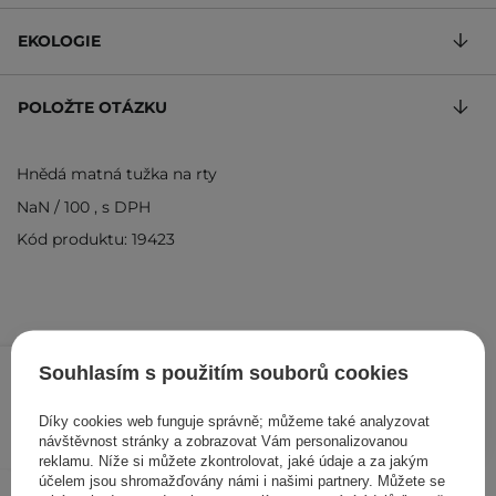
EKOLOGIE
POLOŽTE OTÁZKU
Hnědá matná tužka na rty
NaN
/
100
, s DPH
Kód produktu: 19423
365 Kč
/
ks
Souhlasím s použitím souborů cookies
PŘIDAT DO KOŠÍKU
Díky cookies web funguje správně; můžeme také analyzovat
návštěvnost stránky a zobrazovat Vám personalizovanou
reklamu. Níže si můžete zkontrolovat, jaké údaje a za jakým
účelem jsou shromažďovány námi i našimi partnery. Můžete se
Ostatní zákazníci si prohlédli