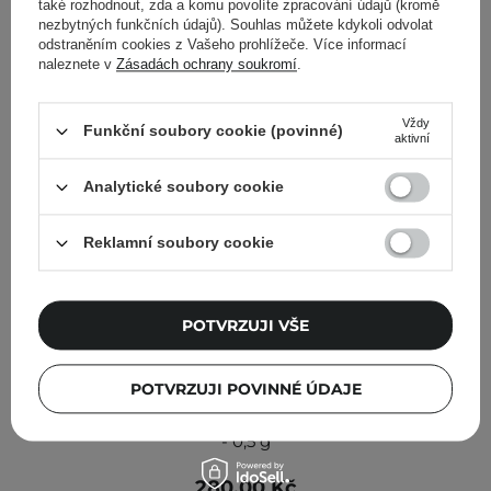
také rozhodnout, zda a komu povolíte zpracování údajů (kromě
nezbytných funkčních údajů). Souhlas můžete kdykoli odvolat
odstraněním cookies z Vašeho prohlížeče. Více informací
naleznete v
Zásadách ochrany soukromí
.
Vždy
Funkční soubory cookie (povinné)
aktivní
Analytické soubory cookie
Reklamní soubory cookie
POTVRZUJI VŠE
POTVRZUJI POVINNÉ ÚDAJE
Rom&nd - Lip Mate Pencil - Tužka na rty - 04 Fig Breeze
- 0,5 g
280,00 Kč