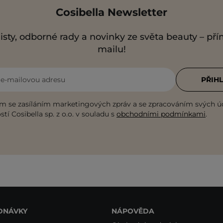
Cosibella Newsletter
isty, odborné rady a novinky ze světa beauty – př
mailu!
i e-mailovou adresu
PŘIHL
m se zasíláním marketingových zpráv a se zpracováním svých ú
tí Cosibella sp. z o.o. v souladu s
obchodními podmínkami
.
DNÁVKY
NÁPOVĚDA