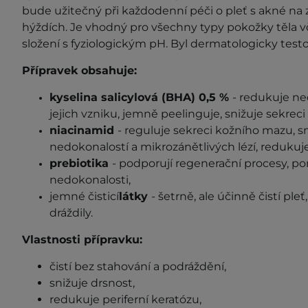
bude užitečný při každodenní péči o pleť s akné n
hýždích. Je vhodný pro všechny typy pokožky těla v
složení s fyziologickým pH. Byl dermatologicky test
Přípravek obsahuje:
kyselina salicylová (BHA) 0,5 %
- redukuje ne
jejich vzniku, jemně peelinguje, snižuje sekrec
niacinamid
- reguluje sekreci kožního mazu, s
nedokonalostí a mikrozánětlivých lézí, redukuj
prebiotika
- podporují regenerační procesy, p
nedokonalosti,
jemné čisticí
látky
- šetrně, ale účinně čistí ple
dráždily.
Vlastnosti přípravku:
čistí bez stahování a podráždění,
snižuje drsnost,
redukuje periferní keratózu,