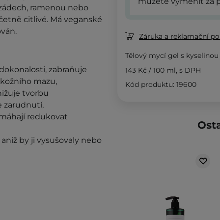
můžete vyměnit za p
a zádech, ramenou nebo
četně citlivé. Má veganské
ován.
Záruka a reklamační pol
Tělový mycí gel s kyselinou
dokonalosti, zabraňuje
143 Kč
/
100 ml
, s DPH
i kožního mazu,
Kód produktu: 19600
nižuje tvorbu
e zarudnutí,
omáhají redukovat
Osta
ť, aniž by ji vysušovaly nebo