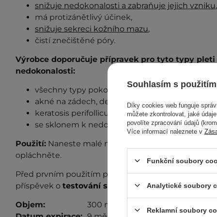
snižuje nedokonalosti a zabraňuje jejich vzniku
,
má protizánětlivý účinek,
snižuje sekreci kožního mazu
,
čistí znečištěné póry.
Výrobce doporučuje přípravek pro tyto typy plet
nedokonalosti:
Souhlasím s použitím
všechny typy pokožky těla, včetně mastné a citl
akné na zádech, dekoltu, hýždích
,
Díky cookies web funguje sprá
keratosis perifolliculata,
můžete zkontrolovat, jaké údaj
povolíte zpracování údajů (kro
se sklonem k nedokonalostem a ucpaným pó
Více informací naleznete v
Zás
Použití:
Naneste malé množství gelu na tělo, důklad
opláchněte
.
Funkční soubory coo
Před prvním použitím proveďte test senzibilizace. P
příspěvek o
testování senzibilizace
, kde se dozvíte 
Analytické soubory 
Objem:
300 ml
Reklamní soubory co
Datum expirace:
9 měsíců od otevření.