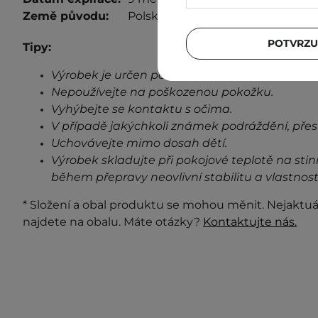
Země původu:
Polsko.
POTVRZU
Tipy:
Výrobek je určen pouze pro vnější použití.
Nepoužívejte na poškozenou pokožku.
Vyhýbejte se kontaktu s očima.
V případě jakýchkoli známek podráždění, přes
Uchovávejte mimo dosah dětí.
Výrobek skladujte při pokojové teplotě na stin
během přepravy neovlivní stabilitu a vlastnost
* Složení a obal produktu se mohou měnit. Nejaktuá
najdete na obalu. Máte otázky?
Kontaktujte nás.