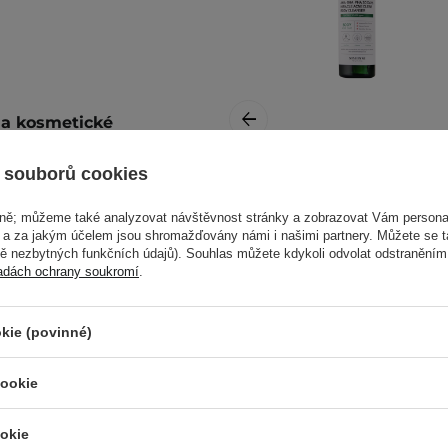
i a kosmetické
 souborů cookies
ivé pleti,
Some by Mi - AHA
BHA PHA 30 Days -
vně; můžeme také analyzovat návštěvnost stránky a zobrazovat Vám personal
e a za jakým účelem jsou shromažďovány námi i našimi partnery. Můžete se 
Miracle Clear Body
mě nezbytných funkčních údajů). Souhlas můžete kdykoli odvolat odstraněním
rům.
Cleanser -
adách ochrany soukromí
.
Sprchový gel s
ně rozetřete a poté
obsahem kyselin -
400 g
kie (povinné)
odívejte se na náš
více.
cookie
330,00 Kč
okie