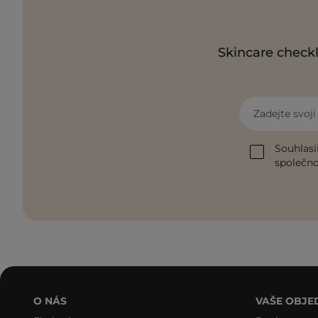
Skincare checkl
Zadejte svoj
Souhlasí
společnos
O NÁS
VAŠE OBJE