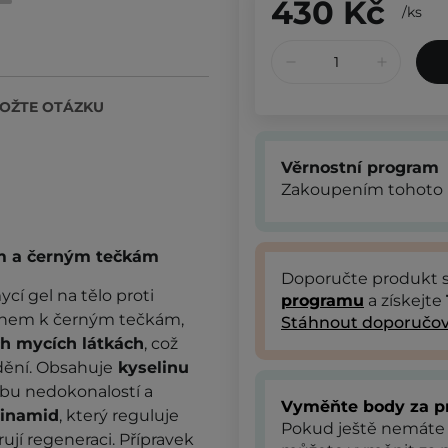
430 Kč
/
ks
OŽTE OTÁZKU
Věrnostní program
Zakoupením tohoto 
em a černým tečkám
Doporučte produkt
ycí gel na tělo proti
programu
a získejte
onem k černým tečkám,
Stáhnout doporučov
h mycích látkách
, což
dění. Obsahuje
kyselinu
rbu nedokonalostí a
Vyměňte body za p
cinamid
, který reguluje
Pokud ještě nemáte
ují regeneraci. Přípravek