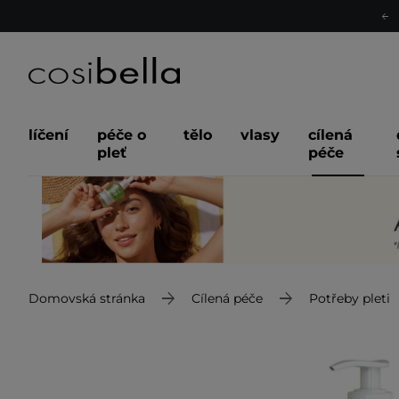
líčení
péče o
tělo
vlasy
cílená
pleť
péče
Domovská stránka
Cílená péče
Potřeby pleti