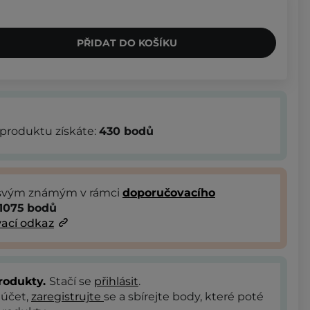
PŘIDAT DO KOŠÍKU
produktu získáte:
430
bodů
 svým známým v rámci
doporučovacího
1075
bodů
ací odkaz
rodukty.
Stačí se
přihlásit
.
 účet,
zaregistrujte
se a sbírejte body, které poté