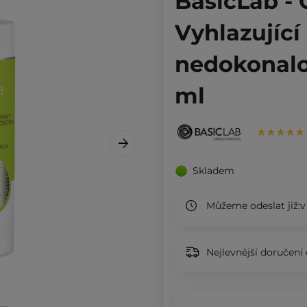
BasicLab - Č
Vyhlazující
nedokonalo
ml
Skladem
Můžeme odeslat již:
v
Nejlevnější doručení 