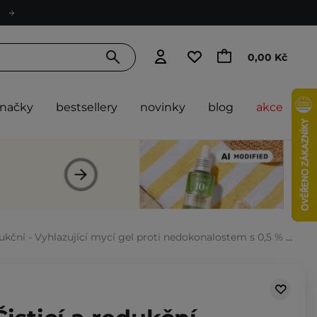
0,00 Kč
značky
bestsellery
novinky
blog
akce
ční - Vyhlazující mycí gel proti nedokonalostem s 0,5 % BHA - 300 ml