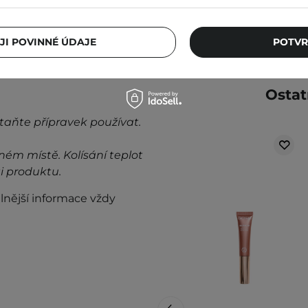
JI POVINNÉ ÚDAJE
POTVR
Ostat
taňte přípravek používat.
ném místě. Kolísání teplot
i produktu.
lnější informace vždy