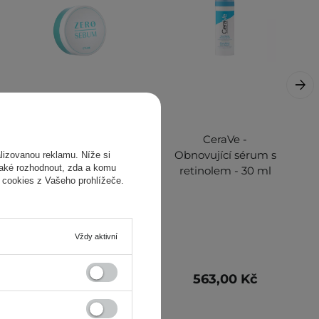
Etude House - Zero
CeraVe -
Sebum Drying
Obnovující sérum s
izovanou reklamu. Níže si
také rozhodnout, zda a komu
Powder - Minerální
retinolem - 30 ml
 cookies z Vašeho prohlížeče.
sypký pudr - 6 g
Vždy aktivní
180,00 Kč
563,00 Kč