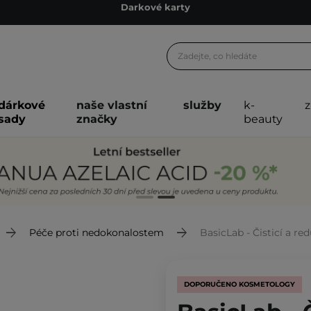
Ekologické balení
Doporučovací Program
Odeslání do 24 hod.
Darkové karty
dárkové
naše vlastní
služby
k-
Ekologické balení
sady
značky
beauty
Péče proti nedokonalostem
BasicLab - Čisticí a reduk
DOPORUČENO KOSMETOLOGY