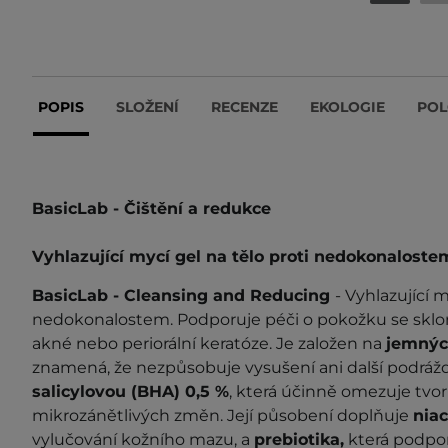
POPIS
SLOŽENÍ
RECENZE
EKOLOGIE
POL
BasicLab - Čištění a redukce
Vyhlazující mycí gel na tělo proti nedokonalost
BasicLab - Cleansing and Reducing
- Vyhlazující m
nedokonalostem. Podporuje péči o pokožku se skl
akné nebo periorální keratóze. Je založen na
jemnýc
znamená, že nezpůsobuje vysušení ani další podráž
salicylovou (BHA) 0,5 %
, která účinně omezuje tvo
mikrozánětlivých změn. Její působení doplňuje
nia
vylučování kožního mazu, a
prebiotika,
která podpor