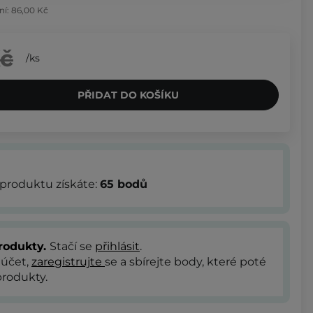
ní:
86,00 Kč
Kč
/
ks
PŘIDAT DO KOŠÍKU
produktu získáte:
65
bodů
rodukty.
Stačí se
přihlásit
.
 účet,
zaregistrujte
se a sbírejte body, které poté
rodukty.