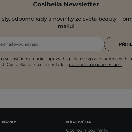
Cosibella Newsletter
isty, odborné rady a novinky ze světa beauty – př
mailu!
i e-mailovou adresu
PŘIHL
m se zasíláním marketingových zpráv a se zpracováním svých ú
tí Cosibella sp. z o.o. v souladu s
obchodními podmínkami
.
DNÁVKY
NÁPOVĚDA
Obchodní podmínky