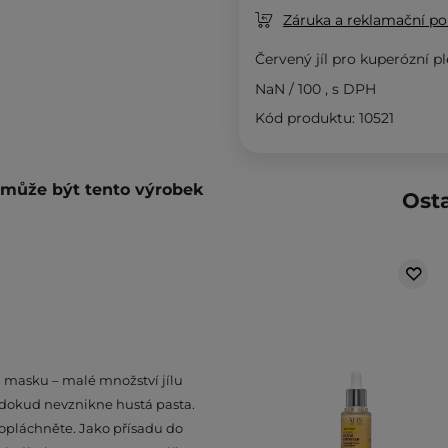
Záruka a reklamační pol
Červený jíl pro kuperózní pl
NaN
/
100
, s DPH
Kód produktu: 10521
é může být tento výrobek
Osta
 masku – malé množství jílu
, dokud nevznikne hustá pasta.
 opláchněte. Jako přísadu do