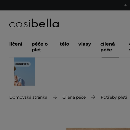
líčení
péče o
tělo
vlasy
cílená
pleť
péče
Domovská stránka
Cílená péče
Potřeby pleti