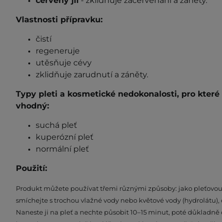
červený jíl
- zklidňuje začervenání a záněty.
Vlastnosti přípravku:
čistí
regeneruje
utěsňuje cévy
zklidňuje zarudnutí a záněty.
Typy pleti a kosmetické nedokonalosti, pro kter
vhodný:
suchá pleť
kuperózní pleť
normální pleť
Použití:
Produkt můžete používat třemi různými způsoby: jako pleťovou
smíchejte s trochou vlažné vody nebo květové vody (hydrolátu)
Naneste ji na pleť a nechte působit 10–15 minut, poté důkladně