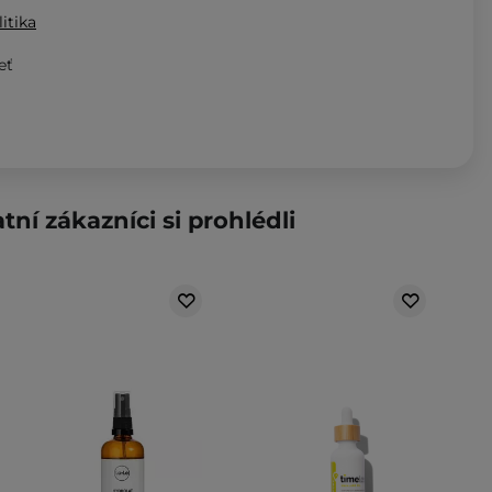
itika
eť
tní zákazníci si prohlédli