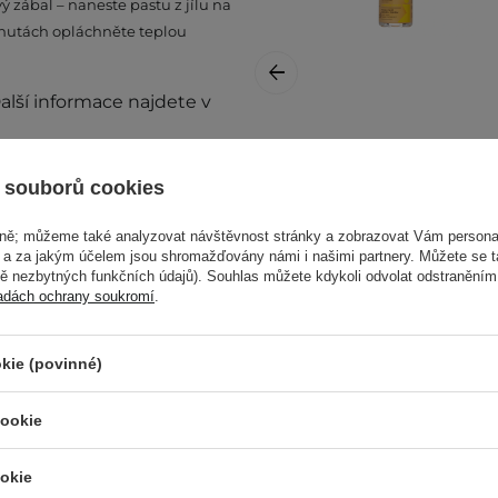
ý zábal – naneste pastu z jílu na
 minutách opláchněte teplou
Další informace najdete v
Apis - Ceramide
Power - Vyživující
 souborů cookies
Glow Booster - 30
ml
vně; můžeme také analyzovat návštěvnost stránky a zobrazovat Vám personal
e a za jakým účelem jsou shromažďovány námi i našimi partnery. Můžete se 
mě nezbytných funkčních údajů). Souhlas můžete kdykoli odvolat odstraněním
adách ochrany soukromí
.
259,00 Kč
taňte přípravek používat.
kie (povinné)
ném místě. Kolísání teplot
cookie
i produktu.
lnější informace vždy
okie