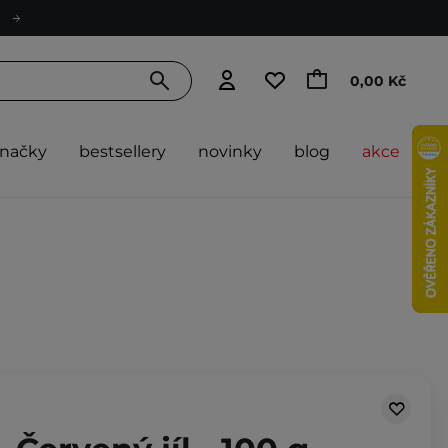
0,00 Kč
značky
bestsellery
novinky
blog
akce