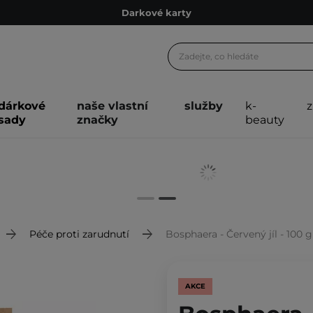
Darkové karty
Ekologické balení
Doporučovací Program
Odeslání do 24 hod.
dárkové
naše vlastní
služby
k-
Darkové karty
sady
značky
beauty
Ekologické balení
Péče proti zarudnutí
Bosphaera - Červený jíl - 100 g
AKCE