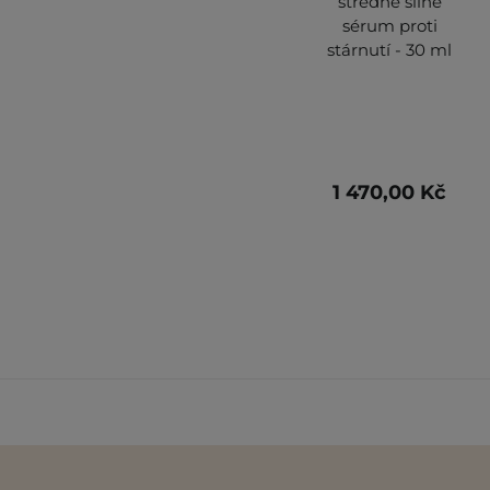
středně silné
sérum proti
stárnutí - 30 ml
1 470,00 Kč