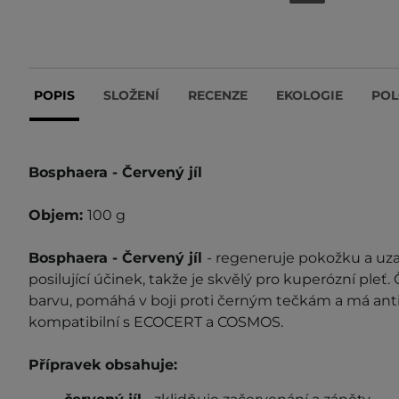
POPIS
SLOŽENÍ
RECENZE
EKOLOGIE
POL
Bosphaera - Červený jíl
Objem:
100 g
Bosphaera - Červený jíl
- regeneruje pokožku a uza
posilující účinek, takže je skvělý pro kuperózní pleť. Či
barvu, pomáhá v boji proti černým tečkám a má antis
kompatibilní s ECOCERT a COSMOS.
Přípravek obsahuje: