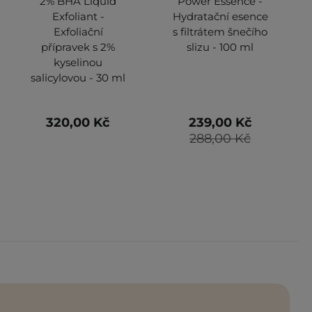
2% BHA Liquid
Power Essence -
Exfoliant -
Hydratační esence
Exfoliační
s filtrátem šnečího
přípravek s 2%
slizu - 100 ml
kyselinou
salicylovou - 30 ml
320,00 Kč
239,00 Kč
288,00 Kč