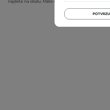
najdete na obalu. Máte otázky?
Kontaktujte nás.
POTVRZU