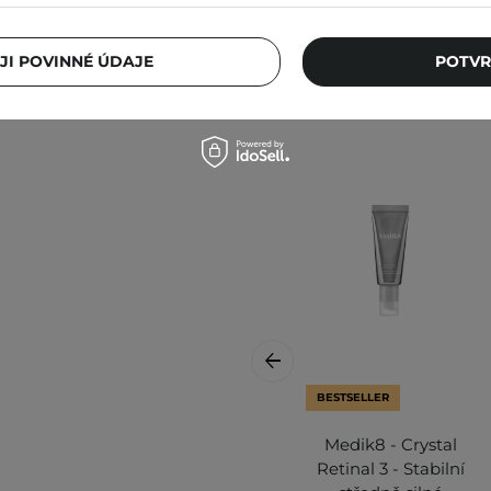
Ostat
JI POVINNÉ ÚDAJE
POTVR
BESTSELLER
Medik8 - Crystal
Retinal 3 - Stabilní