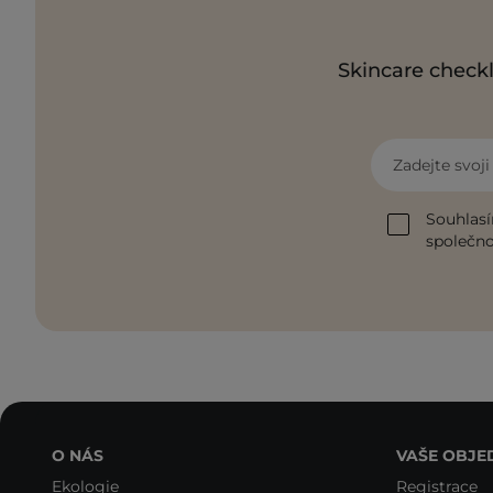
Skincare checkl
Zadejte svoj
Souhlasí
společnos
O NÁS
VAŠE OBJE
Ekologie
Registrace