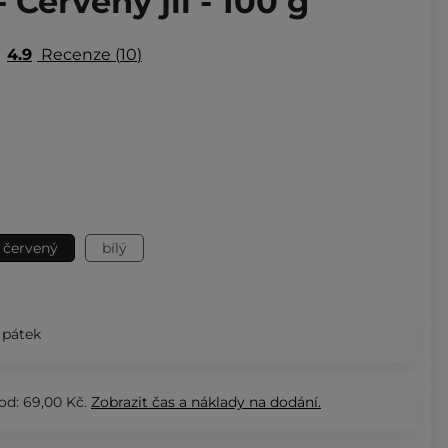
 Červený jíl - 100 g
4.9
Recenze
10
červený
bílý
 pátek
od: 69,00 Kč.
Zobrazit
čas a náklady na dodání.