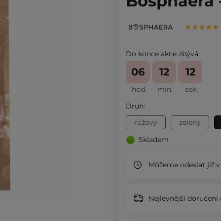
Bosphaera -
Do konce akce zbývá:
06
12
11
hod.
min.
sek.
Druh:
růžový
zelený
Skladem
Můžeme odeslat již:
v
Nejlevnější doručení 