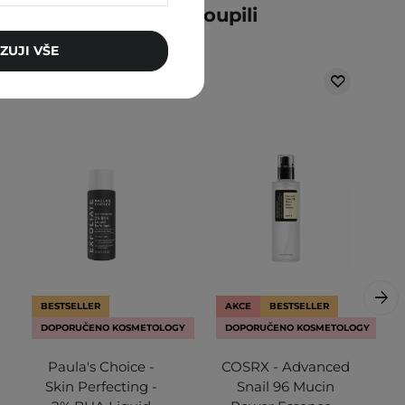
ní zákazníci také zakoupili
ZUJI VŠE
BESTSELLER
AKCE
BESTSELLER
DOPORUČENO KOSMETOLOGY
DOPORUČENO KOSMETOLOGY
Paula's Choice -
COSRX - Advanced
Skin Perfecting -
Snail 96 Mucin