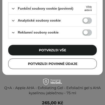
Vždy
Funkční soubory cookie (povinné)
aktivní
Analytické soubory cookie
Reklamní soubory cookie
POTVRZUJI VŠE
POTVRZUJI POVINNÉ ÚDAJE
Q+A - Apple AHA - Exfoliating Gel - Exfoliační gel s AHA
kyselinou jablečnou - 75 ml
265,00 Kč