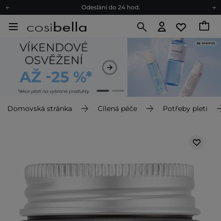
Odeslání do 24 hod.
Darkové karty
Ekologické balení
Doporučovací Program
Odeslání do 24 hod.
Darkové karty
Ekologické balení
Domovská stránka
Cílená péče
Potřeby pleti