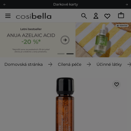
Darkové karty
Ekologické balení
Doporučovací Program
Odeslání do 24 hod.
Darkové karty
Ekologické balení
Domovská stránka
Cílená péče
Účinné látky