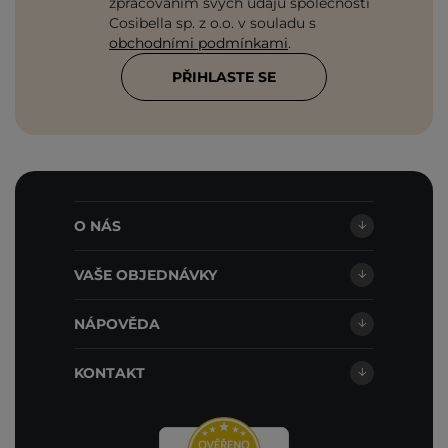
zpracováním svých údajů společností
Cosibella sp. z o.o. v souladu s
obchodními podmínkami
.
PŘIHLASTE SE
O NÁS
VAŠE OBJEDNÁVKY
NÁPOVĚDA
KONTAKT