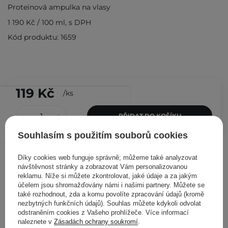
Proteinová ampulka na vlasy
1 190 Kč
/
100 ml
, s DPH
Kód produktu: 1659
119 Kč
/
ks
PŘIDAT DO KOŠÍKU
Souhlasím s použitím souborů cookies
Ostatní zákazníci si prohlédli
Díky cookies web funguje správně; můžeme také analyzovat
návštěvnost stránky a zobrazovat Vám personalizovanou
reklamu. Níže si můžete zkontrolovat, jaké údaje a za jakým
účelem jsou shromažďovány námi i našimi partnery. Můžete se
také rozhodnout, zda a komu povolíte zpracování údajů (kromě
nezbytných funkčních údajů). Souhlas můžete kdykoli odvolat
odstraněním cookies z Vašeho prohlížeče. Více informací
naleznete v
Zásadách ochrany soukromí
.