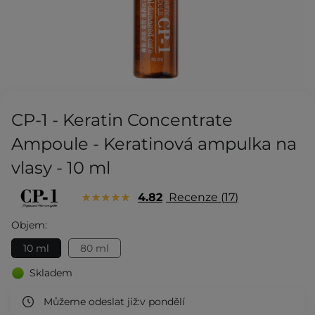
CP-1 - Keratin Concentrate
Ampoule - Keratinová ampulka na
vlasy - 10 ml
4.82
Recenze
17
Objem:
10 ml
80 ml
Skladem
Můžeme odeslat již:
v pondělí