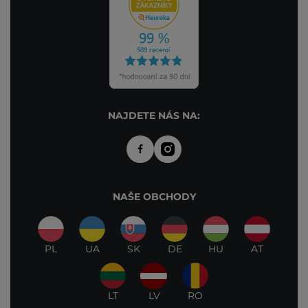
NAJDETE NÁS NA:
NAŠE OBCHODY
PL
UA
SK
DE
HU
AT
LT
LV
RO