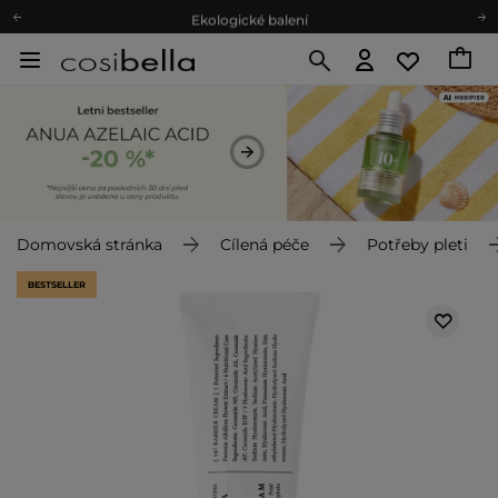
Ekologické balení
Doporučovací Program
Odeslání do 24 hod.
Darkové karty
Ekologické balení
Domovská stránka
Cílená péče
Potřeby pleti
BESTSELLER