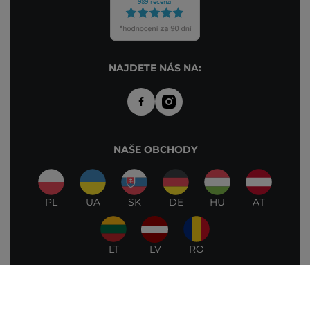
NAJDETE NÁS NA:
NAŠE OBCHODY
PL
UA
SK
DE
HU
AT
LT
LV
RO
©2026 Cosibella. Všechna práva vyhrazena