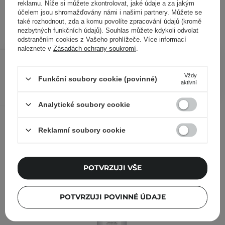
Kód produktu: 17993
reklamu. Níže si můžete zkontrolovat, jaké údaje a za jakým
účelem jsou shromažďovány námi i našimi partnery. Můžete se
také rozhodnout, zda a komu povolíte zpracování údajů (kromě
nezbytných funkčních údajů). Souhlas můžete kdykoli odvolat
odstraněním cookies z Vašeho prohlížeče. Více informací
naleznete v
Zásadách ochrany soukromí
.
420 Kč
/
ks
Vždy
Funkční soubory cookie (povinné)
PŘIDAT DO KOŠÍKU
aktivní
Analytické soubory cookie
Ostatní zákazníci si prohlédli
Reklamní soubory cookie
POTVRZUJI VŠE
POTVRZUJI POVINNÉ ÚDAJE