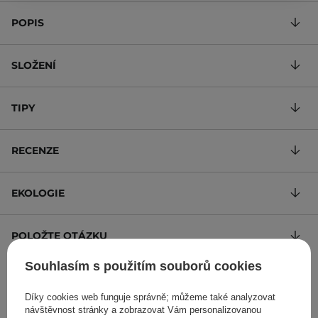
POPIS
SLOŽENÍ
TIPY
RECENZE
EKOLOGIE
POLOŽTE OTÁZKU
Souhlasím s použitím souborů cookies
Obnovující a zklidňující krém na obličej
Díky cookies web funguje správně; můžeme také analyzovat
840 Kč
/
100 ml
, s DPH
návštěvnost stránky a zobrazovat Vám personalizovanou