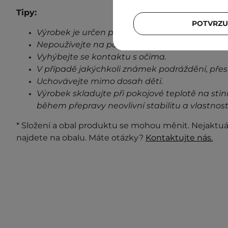
Tipy:
POTVRZU
Výrobek je určen pouze pro vnější použití.
Nepoužívejte na poškozenou pokožku.
Vyhýbejte se kontaktu s očima.
V případě jakýchkoli známek podráždění, přes
Uchovávejte mimo dosah dětí.
Výrobek skladujte při pokojové teplotě na stin
během přepravy neovlivní stabilitu a vlastnost
* Složení a obal produktu se mohou měnit. Nejaktuá
najdete na obalu. Máte otázky?
Kontaktujte nás.