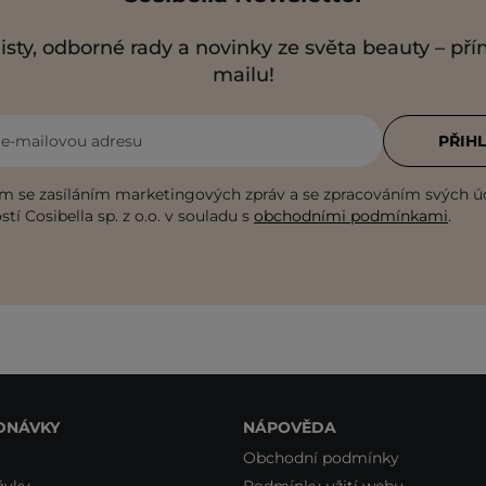
isty, odborné rady a novinky ze světa beauty – př
mailu!
i e-mailovou adresu
PŘIHL
m se zasíláním marketingových zpráv a se zpracováním svých ú
tí Cosibella sp. z o.o. v souladu s
obchodními podmínkami
.
DNÁVKY
NÁPOVĚDA
Obchodní podmínky
ávky
Podmínky užití webu