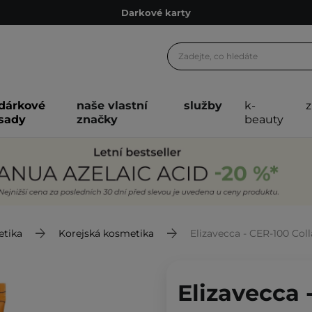
Ekologické balení
Doporučovací Program
Odeslání do 24 hod.
Darkové karty
dárkové
naše vlastní
služby
k-
Ekologické balení
sady
značky
beauty
etika
Korejská kosmetika
Elizavecca - CER-100 Collagen Co
Elizavecca 