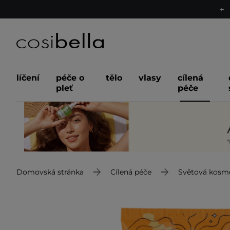
líčení
péče o
tělo
vlasy
cílená
pleť
péče
Domovská stránka
Cílená péče
Světová kosm