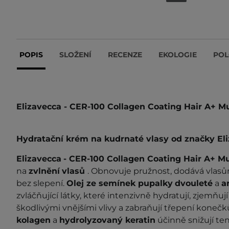
POPIS
SLOŽENÍ
RECENZE
EKOLOGIE
POL
Elizavecca - CER-100 Collagen Coating Hair A+ M
Hydratační krém na kudrnaté vlasy od značky El
Elizavecca
- CER-100 Collagen Coating Hair A+ M
na
zvlnění
vlasů
. Obnovuje pružnost, dodává vlasů
bez slepení.
Olej ze semínek pupalky
dvouleté
a
a
zvláčňující látky, které intenzivně hydratují, zjemňují
škodlivými vnějšími vlivy a zabraňují třepení konečk
kolagen
a
hydrolyzovaný keratin
účinně snižují te