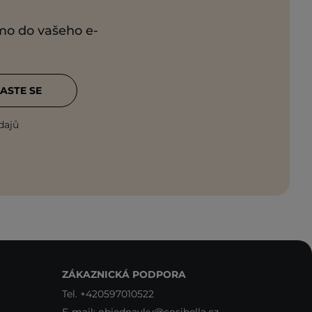
ímo do vašeho e-
ASTE SE
dajů
ZÁKAZNICKÁ PODPORA
Tel.
+420597010522
E-mail:
objednavky@cosibella.cz