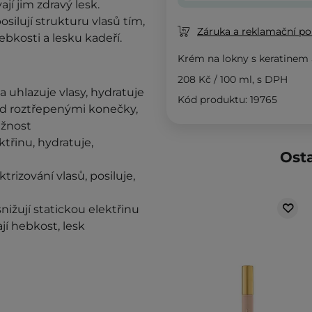
í jim zdravý lesk.
osilují strukturu vlasů tím,
Záruka a reklamační pol
ebkosti a lesku kadeří.
Krém na lokny s keratinem
208 Kč
/
100 ml
, s DPH
a uhlazuje vlasy, hydratuje
Kód produktu: 19765
řed roztřepenými konečky,
užnost
ktřinu, hydratuje,
Osta
ktrizování vlasů, posiluje,
snižují statickou elektřinu
jí hebkost, lesk