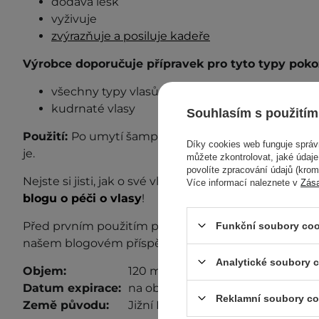
dodává lesk
vyživuje
zvýrazňuje a posiluje kadeře
Výrobce doporučuje přípravek pro tyto typy poko
všechny typy vlasů
kudrnaté vlasy
Souhlasím s použitím
Použití:
Po umytí šamponem naneste přiměřené mno
Díky cookies web funguje sprá
je.
můžete zkontrolovat, jaké údaj
povolíte zpracování údajů (kro
Nejste si jisti, jak o své vlasy pečovat? Podívejte se 
Více informací naleznete v
Zás
blogu o péči o vlasy
!
Před prvním použitím proveďte test snášenlivosti. D
Funkční soubory coo
našem blogovém příspěvku
„Test snášenlivosti“
.
Analytické soubory 
Objem:
120 ml
Datum expirace:
na obalu
Reklamní soubory co
Země původu:
Jižní Korea