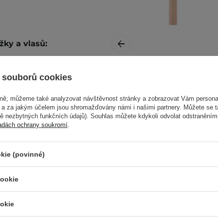
žky a vlasů:
 souborů cookies
Paese - Eyegasm
Mascara with
žství na vlasy a upravte
vně; můžeme také analyzovat návštěvnost stránky a zobrazovat Vám personal
Conditioner -
e a za jakým účelem jsou shromažďovány námi i našimi partnery. Můžete se 
Veganská řasenka
mě nezbytných funkčních údajů). Souhlas můžete kdykoli odvolat odstraněním
na naše
příspěvky na
s pečujícím
adách ochrany soukromí
.
účinkem - 8 ml
alší informace najdete v
kie (povinné)
cookie
390,00 Kč
okie