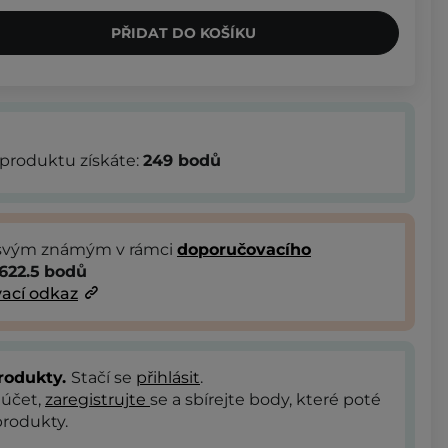
PŘIDAT DO KOŠÍKU
produktu získáte:
249
bodů
 svým známým v rámci
doporučovacího
622.5
bodů
ací odkaz
rodukty.
Stačí se
přihlásit
.
 účet,
zaregistrujte
se a sbírejte body, které poté
rodukty.