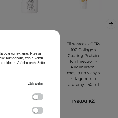
Elizavecca CER-100
Elizavecca - CER-
Collagen Coating
100 Collagen
izovanou reklamu. Níže si
Hair Muscle
Coating Protein
také rozhodnout, zda a komu
Shampoo -
Ion Injection -
 cookies z Vašeho prohlížeče.
Šampon na vlasy s
Regenerační
kolagenem - 500
maska na vlasy s
ml
kolagenem a
Vždy aktivní
proteiny - 50 ml
222,00 Kč
179,00 Kč