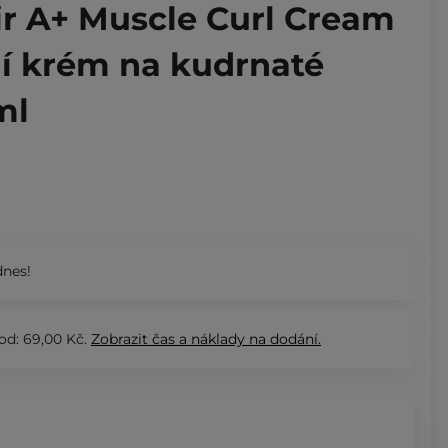
ir A+ Muscle Curl Cream
ní krém na kudrnaté
ml
nes!
od: 69,00 Kč.
Zobrazit
čas a náklady na dodání.