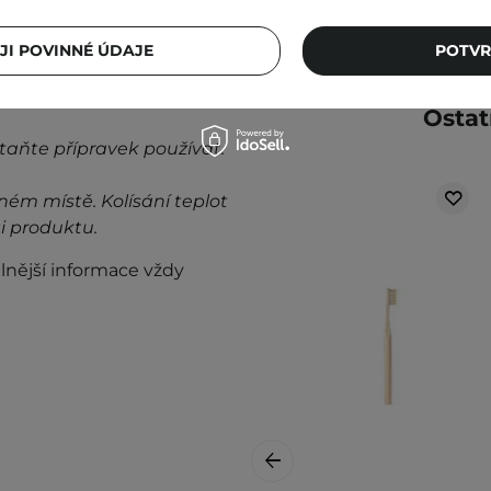
JI POVINNÉ ÚDAJE
POTVR
Ostat
taňte přípravek používat.
ném místě. Kolísání teplot
i produktu.
lnější informace vždy