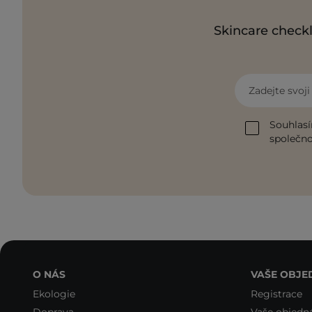
Skincare checkl
Zadejte svoj
Souhlasí
společnos
O NÁS
VAŠE OBJE
Ekologie
Registrace
Doprava
Vaše objedn