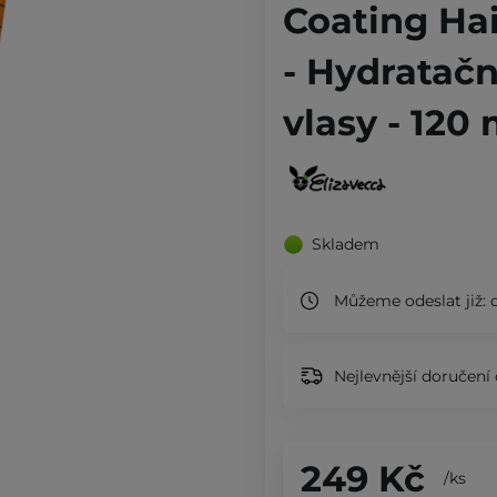
Coating Ha
- Hydratač
vlasy - 120 
Skladem
Můžeme odeslat již:
d
Nejlevnější doručení 
249 Kč
/
ks