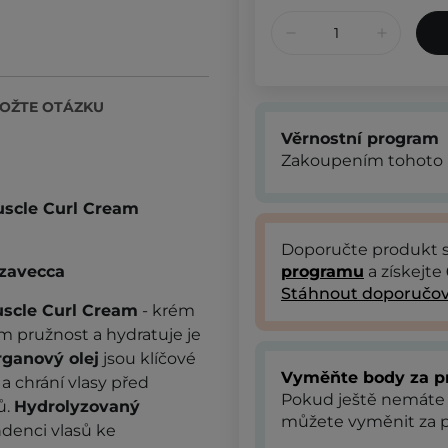
OŽTE OTÁZKU
Věrnostní program
Zakoupením tohoto 
uscle Curl Cream
Doporučte produkt
izavecca
programu
a získejte
Stáhnout doporučov
uscle Curl
Cream
- krém
m pružnost a hydratuje je
rganový olej
jsou klíčové
Vyměňte body za p
 a chrání vlasy před
Pokud ještě nemáte
ů.
Hydrolyzovaný
můžete vyměnit za p
ndenci vlasů ke