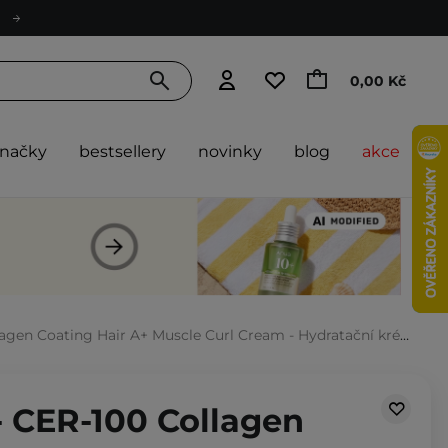
0,00 Kč
značky
bestsellery
novinky
blog
akce
ating Hair A+ Muscle Curl Cream - Hydratační krém na kudrnaté vlasy - 120 ml
- CER-100 Collagen