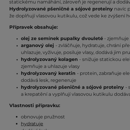
statickému namáhání, zároveň je regenerují a dodávaj
Hydrolyzované pšeničné a sójové proteiny
navíc p
že doplňují vlasovou kutikulu, což vede ke zvýšení h
Přípravek obsahuje:
olej ze semínek pupalky
dvouleté
- zjemňuje 
arganový olej
- zvláčňuje, hydratuje, chrání p
uhlazuje, vyživuje, posiluje vlasy, dodává jim pr
hydrolyzovaný kolagen
- snižuje statickou ele
zjemňuje a uhlazuje vlasy
hydrolyzovaný keratin
- protein, zabraňuje ele
dodává lesk, regeneruje
hydrolyzované pšeničné a sójové proteiny
- 
a krepatění a vyplňují vlasovou kutikulu dodáva
Vlastnosti přípravku:
obnovuje pružnost
hydratuje