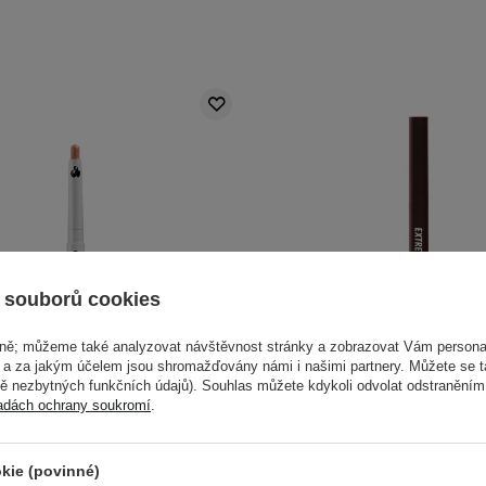
 souborů cookies
vně; můžeme také analyzovat návštěvnost stránky a zobrazovat Vám personal
e a za jakým účelem jsou shromažďovány námi i našimi partnery. Můžete se 
mě nezbytných funkčních údajů). Souhlas můžete kdykoli odvolat odstraněním
adách ochrany soukromí
.
- Pretty Easy Glitter Stick - 5
CLIO - Extreme Gelpresso P
řpytivá tužka na oči - 0,7 g
- 002 Deep Brown - Voděo
kie (povinné)