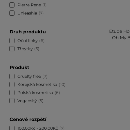
Pierre Rene
1
Unleashia
7
Etude Hou
Druh produktu
Oh My Bl
Oční linky
6
Třpytky
5
Produkt
Cruelty free
7
Korejská kosmetika
10
Polská kosmetika
6
Veganský
5
Cenové rozpětí
100.00Kč - 200.00Kč
7