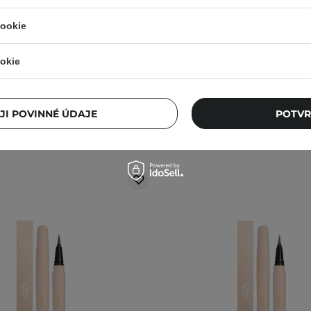
na oči - 0,35 g
cookie
56
7
200,00 Kč
315,00 Kč
okie
JI POVINNÉ ÚDAJE
POTVR