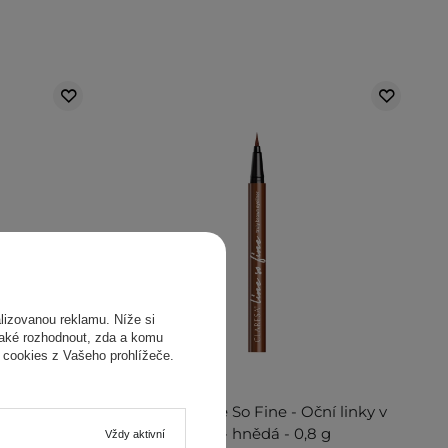
izovanou reklamu. Níže si
také rozhodnout, zda a komu
 cookies z Vašeho prohlížeče.
encil Liner
Claresa - Line So Fine - Oční linky v
dolná tužka
peru - hnědá - 0,8 g
Vždy aktivní