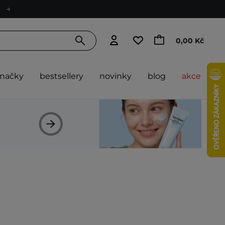
0,00 Kč
značky
bestsellery
novinky
blog
akce