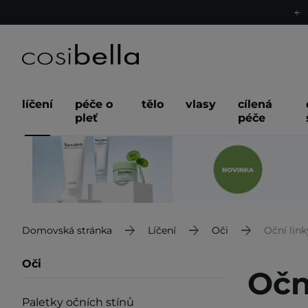
líčení
péče o
tělo
vlasy
cílená
pleť
péče
Domovská stránka
Líčení
Oči
Oční link
Oči
Očn
Paletky očních stínů