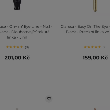
se - Oh~ m' Eye Line - No.1 -
Claresa - Easy On The Eye -
ack - Dlouhotrvající tekutá
Black - Precizní linka ve f
linka - 5 ml
8
7
201,00 Kč
159,00 Kč