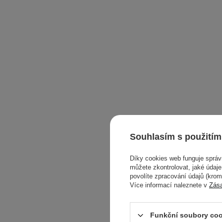
Souhlasím s použitím
Díky cookies web funguje sprá
můžete zkontrolovat, jaké údaj
povolíte zpracování údajů (kro
Více informací naleznete v
Zás
Unleashia 
Dusk - T
Funkční soubory coo