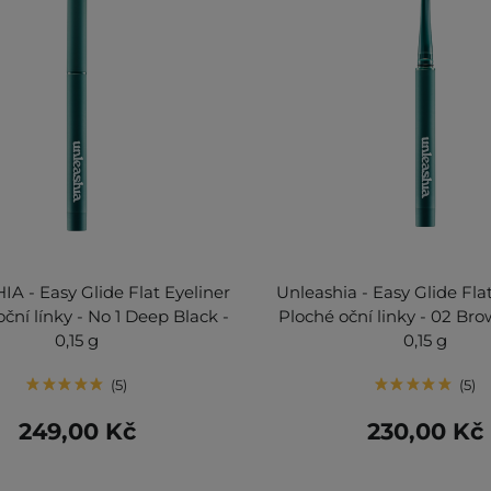
A - Easy Glide Flat Eyeliner
Unleashia - Easy Glide Flat
oční línky - No 1 Deep Black -
Ploché oční linky - 02 Br
0,15 g
0,15 g
5
5
249,00 Kč
230,00 Kč