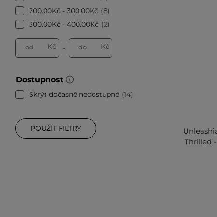
200.00Kč - 300.00Kč
8
300.00Kč - 400.00Kč
2
Kč
Kč
od
do
-
Dostupnost
Skrýt dočasně nedostupné
14
POUŽÍT FILTRY
Unleashia 
Thrilled 