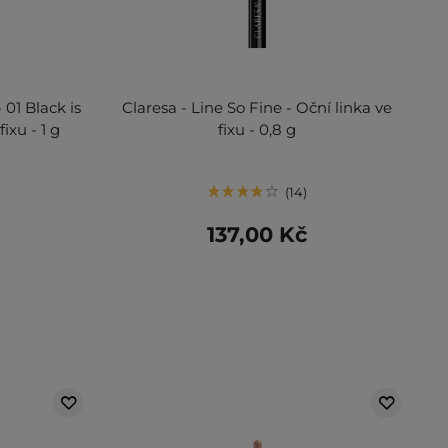
 01 Black is
Claresa - Line So Fine - Oční linka ve
ixu - 1 g
fixu - 0,8 g
14
137,00 Kč