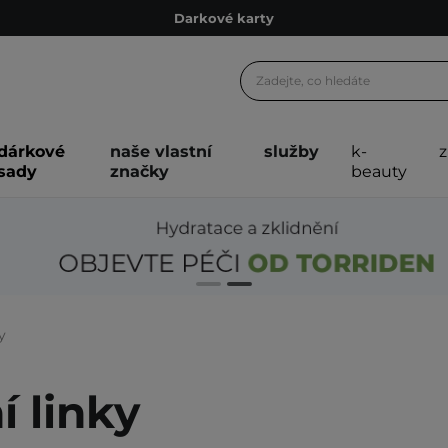
Ekologické balení
Doporučovací Program
Odeslání do 24 hod.
Darkové karty
dárkové
naše vlastní
služby
k-
Ekologické balení
sady
značky
beauty
y
í linky