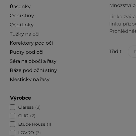
Množství 
Řasenky
Oční stíny
Linka zvýra
linku přizp
Oční linky
Prohlédněte
Tužky na oči
Korektory pod oči
Třídit
Pudry pod oči
Séra na obočí a řasy
Báze pod oční stíny
Kleštičky na řasy
Výrobce
Claresa
3
CLIO
2
Etude House
1
LOVRO
3