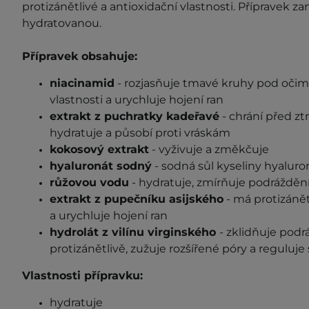
protizánětlivé a antioxidační vlastnosti. Přípravek 
hydratovanou.
Přípravek obsahuje:
niacinamid
-
rozjasňuje
tmavé kruhy pod očim
vlastnosti a
u
rychluje hojení ran
extrakt z puchratky kadeřavé
-
chrání před zt
hydratuje a působí proti vráskám
kokosový extrakt
-
vyživuje a změkčuje
hyaluronát sodný
- sodná sůl kyseliny hyaluro
růžovou vodu
-
hydratuje,
zmírňuje podráždění
extrakt z pupečníku asijského
- má
protizánět
a
u
rychluje hojení ran
hydrolát z
vilínu virginského
-
zklidňuje podr
protizánětliv
ě,
zužuje rozšířené póry a reguluj
Vlastnosti přípravku:
hydratuje