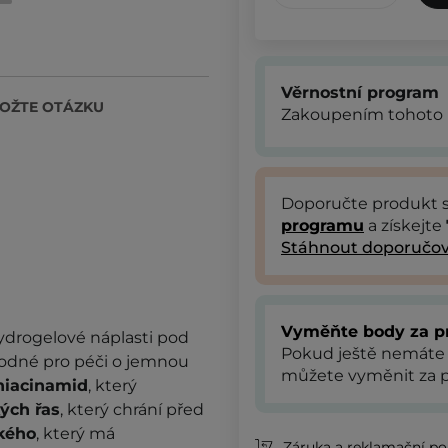
Věrnostní program
OŽTE OTÁZKU
Zakoupením tohoto 
Doporučte produkt
programu
a získejte
Stáhnout doporučov
Vyměňte body za p
ydrogelové náplasti pod
Pokud ještě nemáte
Vhodné pro péči o jemnou
můžete vyměnit za p
niacinamid
, který
ých řas
,
který chrání před
ského
, který má
Záruka a reklamační pol