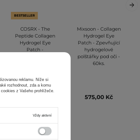
BESTSELLER
COSRX - The
Mixsoon - Collagen
Peptide Collagen
Hydrogel Eye
Hydrogel Eye
Patch - Zpevňující
Patch -
hydrogelové
Hydrogelové
polštářky pod oči -
náplasti pod oči s
60ks.
kolagenem -
85g/60ks
izovanou reklamu. Níže si
také rozhodnout, zda a komu
 cookies z Vašeho prohlížeče.
328,00 Kč
575,00 Kč
649,00 Kč
Vždy aktivní