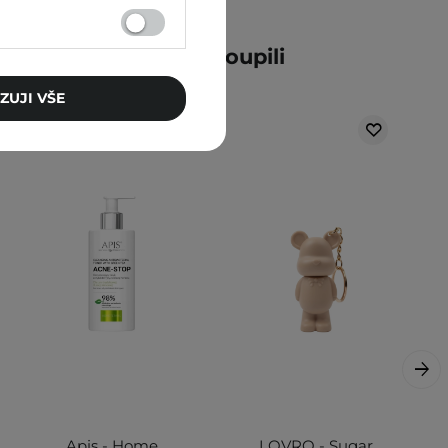
ní zákazníci také zakoupili
ZUJI VŠE
Apis - Home
LOVRO - Sugar