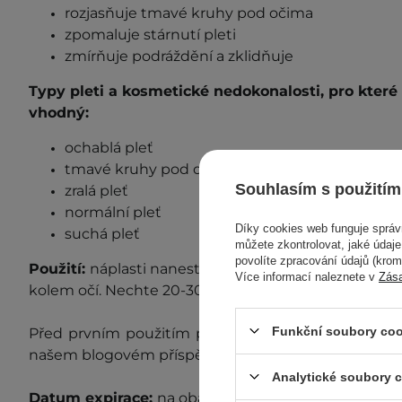
rozjasňuje tmavé kruhy pod očima
zpomaluje stárnutí pleti
zmírňuje podráždění a zklidňuje
Typy pleti a kosmetické
nedokonalosti
, pro kter
v
hodný
:
ochablá
pleť
tmavé kruhy pod očima
Souhlasím s použitím
zralá pleť
normální pleť
Díky cookies web funguje sprá
suchá pleť
můžete zkontrolovat, jaké údaj
povolíte zpracování údajů (kro
Použití:
náplasti naneste na předem dobře očištěn
Více informací naleznete v
Zás
kolem očí. Nechte 20-30 minut působit a poté odstr
Funkční soubory coo
Před prvním použitím proveďte test s
nášenlivosti
.
našem blogovém příspěvku
"Test snášenlivosti"
.
Analytické soubory 
Datum
expirace:
na obalu.