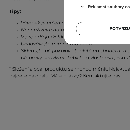
Reklamní soubory co
Tipy:
Výrobek je určen pouze pro vnější použití.
POTVRZU
Nepoužívejte na poškozenou pokožku.
V případě jakýchkoli známek podráždění, přes
Uchovávejte mimo dosah dětí.
Skladujte při pokojové teplotě na stinném mís
přepravy neovlivní stabilitu a vlastnosti produ
* Složení a obal produktu se mohou měnit. Nejaktuá
najdete na obalu. Máte otázky?
Kontaktujte nás.