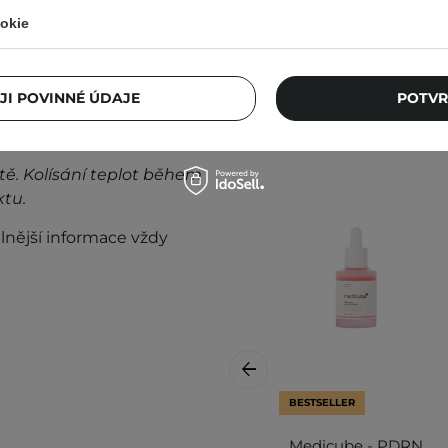
okie
Ostat
JI POVINNÉ ÚDAJE
POTVR
taňte přípravek používat.
tě. Kolísání teplot během
ktu.
lnější informace vždy
BESTSELLER
Medicube - PDRN