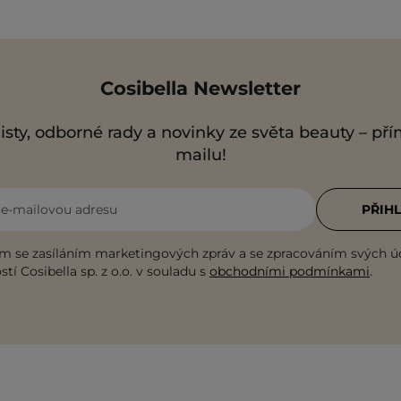
Cosibella Newsletter
isty, odborné rady a novinky ze světa beauty – př
mailu!
i e-mailovou adresu
PŘIHL
m se zasíláním marketingových zpráv a se zpracováním svých ú
tí Cosibella sp. z o.o. v souladu s
obchodními podmínkami
.