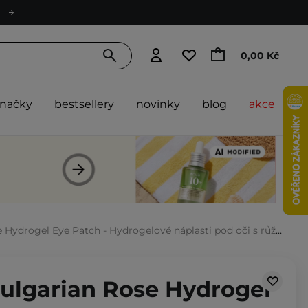
0,00 Kč
značky
bestsellery
novinky
blog
akce
ogel Eye Patch - Hydrogelové náplasti pod oči s růžovou vodou - 60 ks
Bulgarian Rose Hydrogel