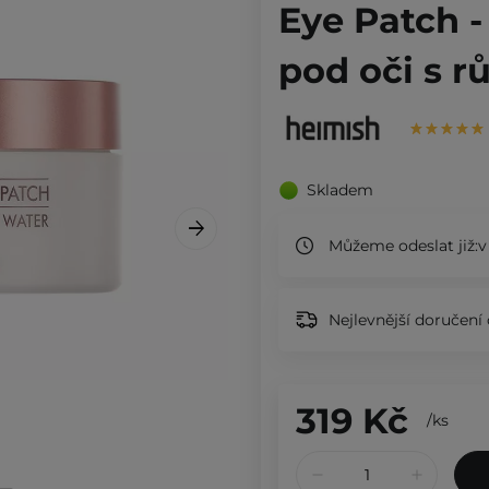
Eye Patch -
pod oči s r
Skladem
Můžeme odeslat již:
v
Nejlevnější doručení 
319 Kč
/
ks