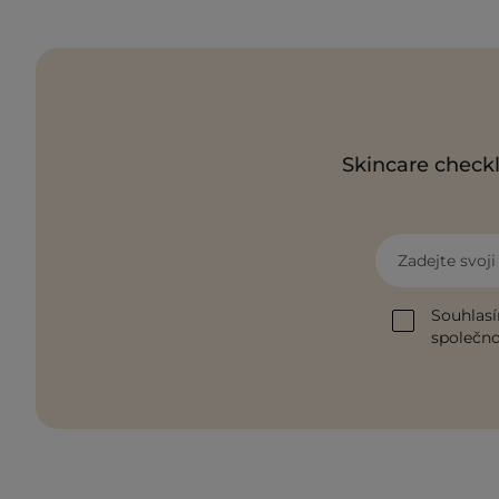
Skincare checkl
Zadejte svoj
Souhlasí
společnos