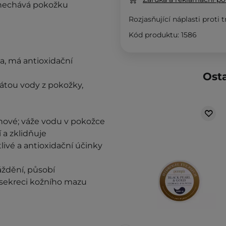
zanechává pokožku
Rozjasňující náplasti pro
Kód produktu: 1586
a
, má
antioxidační
Osta
rátou vody z pokožky,
nové;
váže vodu v pokožce
 a zklidňuje
liv
é a
antioxidační účinky
áždění
, působí
e sekreci kožního mazu