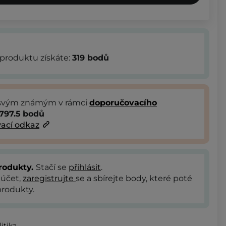
produktu získáte:
319
bodů
 svým známým v rámci
doporučovacího
797.5
bodů
ací odkaz
rodukty.
Stačí se
přihlásit
.
 účet,
zaregistrujte
se a sbírejte body, které poté
rodukty.
itika