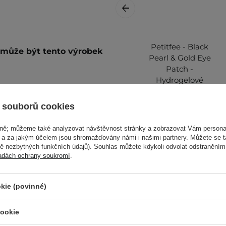
Petitfee - Black
é může být tento výrobek
Pearl & Gold Eye
Patch -
Hydrogelové
náplasti pod oči -
60 ks
 souborů cookies
vně; můžeme také analyzovat návštěvnost stránky a zobrazovat Vám personal
e a za jakým účelem jsou shromažďovány námi i našimi partnery. Můžete se 
mě nezbytných funkčních údajů). Souhlas můžete kdykoli odvolat odstraněním
ou a tonizovanou pokožku
288,00 Kč
adách ochrany soukromí
.
aňte.
kie (povinné)
 Další informace najdete v
cookie