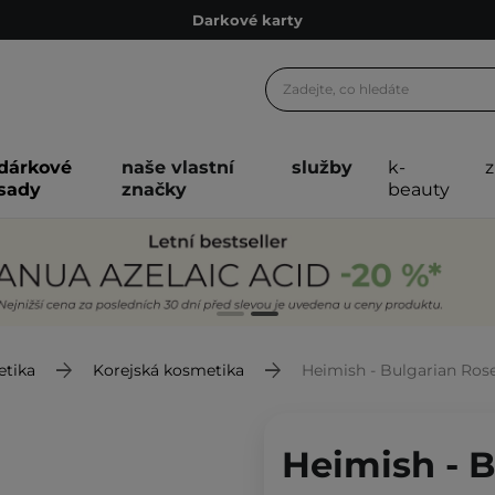
Ekologické balení
Doporučovací Program
Odeslání do 24 hod.
Darkové karty
dárkové
naše vlastní
služby
k-
Ekologické balení
sady
značky
beauty
etika
Korejská kosmetika
Heimish - Bulgarian Rose Hydr
Heimish - 