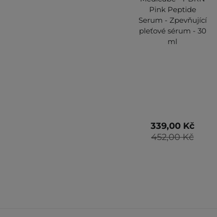
Pink Peptide
Serum - Zpevňující
pleťové sérum - 30
ml
339,00 Kč
452,00 Kč