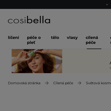
líčení
péče o
tělo
vlasy
cílená
pleť
péče
Domovská stránka
Cílená péče
Světová kosm