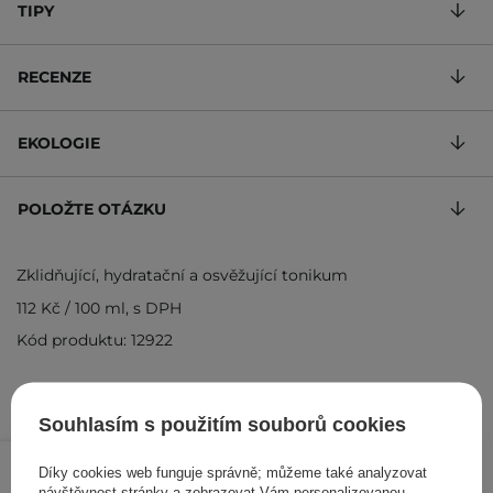
TIPY
RECENZE
EKOLOGIE
POLOŽTE OTÁZKU
Zklidňující, hydratační a osvěžující tonikum
112 Kč
/
100 ml
, s DPH
Kód produktu: 12922
Souhlasím s použitím souborů cookies
449 Kč
599 Kč
/
ks
Díky cookies web funguje správně; můžeme také analyzovat
návštěvnost stránky a zobrazovat Vám personalizovanou