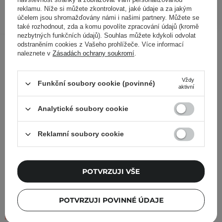
PŘIDAT DO KOŠÍKU
reklamu. Níže si můžete zkontrolovat, jaké údaje a za jakým
účelem jsou shromažďovány námi i našimi partnery. Můžete se
také rozhodnout, zda a komu povolíte zpracování údajů (kromě
nezbytných funkčních údajů). Souhlas můžete kdykoli odvolat
Ostatní zákazníci si prohlédli
odstraněním cookies z Vašeho prohlížeče. Více informací
naleznete v
Zásadách ochrany soukromí
.
Vždy
Funkční soubory cookie (povinné)
aktivní
Analytické soubory cookie
Reklamní soubory cookie
POTVRZUJI VŠE
POTVRZUJI POVINNÉ ÚDAJE
AKCE