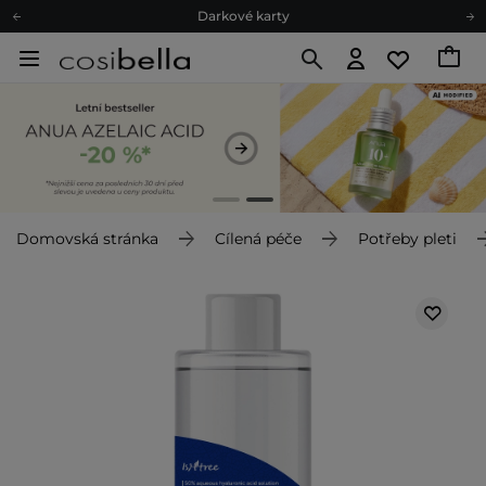
Ekologické balení
Doporučovací Program
Odeslání do 24 hod.
Darkové karty
Ekologické balení
Domovská stránka
Cílená péče
Potřeby pleti