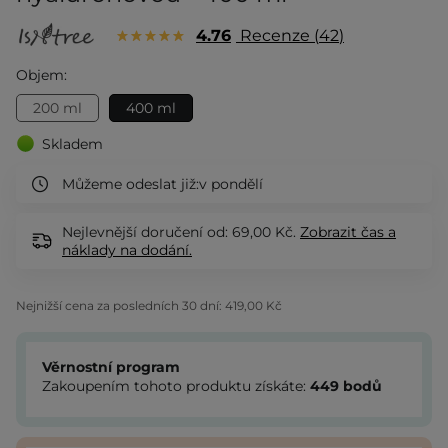
4.76
Recenze
42
Objem:
200 ml
400 ml
Skladem
Můžeme odeslat již:
v pondělí
Nejlevnější doručení od: 69,00 Kč.
Zobrazit
čas a
náklady na dodání.
Nejnižší cena za posledních 30 dní:
419,00 Kč
Věrnostní program
Zakoupením tohoto produktu získáte:
449
bodů