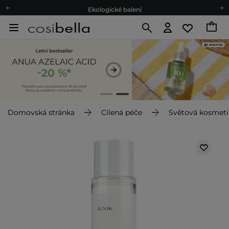
Ekologické balení
Doporučovací Program
Odeslání do 24 hod.
Darkové karty
Ekologické balení
Domovská stránka
Cílená péče
Světová kosmeti