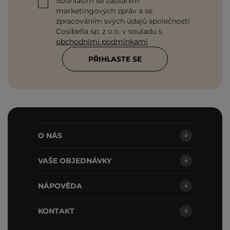
Souhlasím se zasíláním
marketingových zpráv a se
zpracováním svých údajů společností
Cosibella sp. z o.o. v souladu s
obchodními podmínkami
.
PŘIHLASTE SE
O NÁS
VAŠE OBJEDNÁVKY
NÁPOVĚDA
KONTAKT