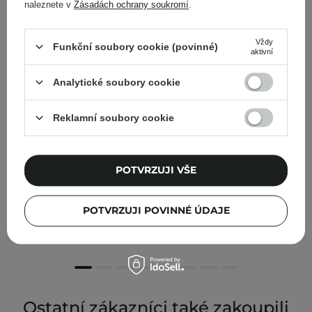
naleznete v
Zásadách ochrany soukromí
.
Vždy
Funkční soubory cookie (povinné)
aktivní
Analytické soubory cookie
Reklamní soubory cookie
POTVRZUJI VŠE
Barulab - Oilbiome Perfect Clear Cleansing Oil - Čisticí
olej na obličej - 250 ml
POTVRZUJI POVINNÉ ÚDAJE
852,00 Kč
Ostatní zákazníci také zakoupili