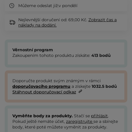
Můžeme odeslat již:
v pondělí
Nejlevnější doručení od: 69,00 Kč.
Zobrazit
čas a
náklady na dodání.
Věrnostní program
Zakoupením tohoto produktu získáte:
413
bodů
Doporučte produkt svým známým v rámci
doporučovacího programu
a získejte
1032.5
bodů
Stáhnout doporučovací odkaz
Vyměňte body za produkty.
Stačí se
přihlásit
.
Pokud ještě nemáte účet,
zaregistrujte
se a sbírejte
body, které poté můžete vyměnit za produkty.