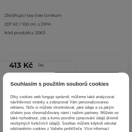
Zklidňující tea tree tonikum
207 Kč
/
100 ml
, s DPH
Kód produktu: 2063
413 Kč
/
ks
PŘIDAT DO KOŠÍKU
Souhlasím s použitím souborů cookies
Díky cookies web funguje správně; můžeme také analyzovat
Ostatní zákazníci si prohlédli
návštěvnost stránky a zobrazovat Vám personalizovanou
reklamu. Níže si můžete zkontrolovat, jaké údaje a za jakým
účelem jsou shromažďovány námi i našimi partnery. Můžete se
také rozhodnout, zda a komu povolíte zpracování údajů (kromě
nezbytných funkčních údajů). Souhlas můžete kdykoli odvolat
odstraněním cookies z Vašeho prohlížeče. Více informací