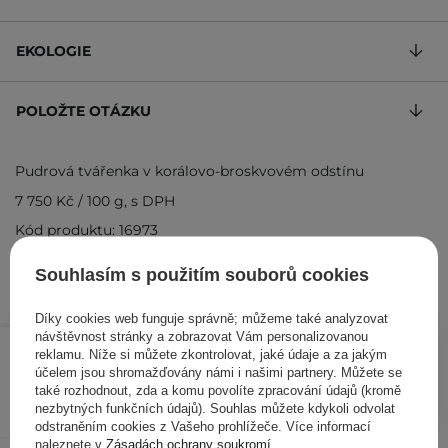
EKOLOGIE
POLOŽTE OTÁZKU
Pudrová tvářenka v korálovo-broskvovém odstínu
7 750 Kč
/
100 g
, s DPH
Kód produktu: 16973
Souhlasím s použitím souborů cookies
Díky cookies web funguje správně; můžeme také analyzovat
310 Kč
návštěvnost stránky a zobrazovat Vám personalizovanou
/
ks
reklamu. Níže si můžete zkontrolovat, jaké údaje a za jakým
účelem jsou shromažďovány námi i našimi partnery. Můžete se
PŘIDAT DO KOŠÍKU
také rozhodnout, zda a komu povolíte zpracování údajů (kromě
nezbytných funkčních údajů). Souhlas můžete kdykoli odvolat
odstraněním cookies z Vašeho prohlížeče. Více informací
naleznete v
Zásadách ochrany soukromí
.