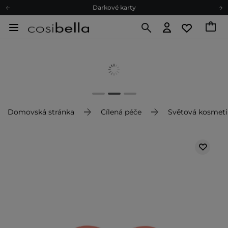
Darkové karty
Ekologické balení
Doporučovací Program
Odeslání do 24 hod.
Darkové karty
Ekologické balení
Domovská stránka
Cílená péče
Světová kosmeti