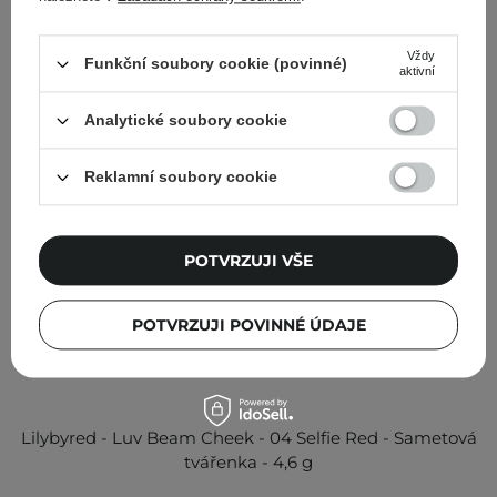
Ostatní zákazníci si prohlédli
Vždy
Funkční soubory cookie (povinné)
aktivní
Analytické soubory cookie
Reklamní soubory cookie
POTVRZUJI VŠE
POTVRZUJI POVINNÉ ÚDAJE
Lilybyred - Luv Beam Cheek - 04 Selfie Red - Sametová
tvářenka - 4,6 g