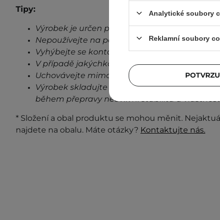
Tipy:
Analytické soubory 
Výrobek je určen pouze pro vnější použití.
Reklamní soubory co
Nepoužívejte na poškozenou pokožku.
Vyhýbejte se kontaktu s očima.
V případě jakýchkoli známek podráždění, přes
Uchovávejte mimo dosah dětí.
POTVRZU
Výrobek skladujte při pokojové teplotě na stin
během přepravy neovlivní stabilitu a vlastnost
* Složení a obal produktu se mohou měnit. Nejaktuá
najdete na obalu. Máte otázky?
Kontaktujte nás.