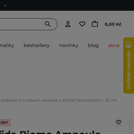
0,00 Kč
značky
bestsellery
novinky
blog
akce
 Hydratační tonikum-ampule s Bifida Fermentem - 30 ml
LOGY