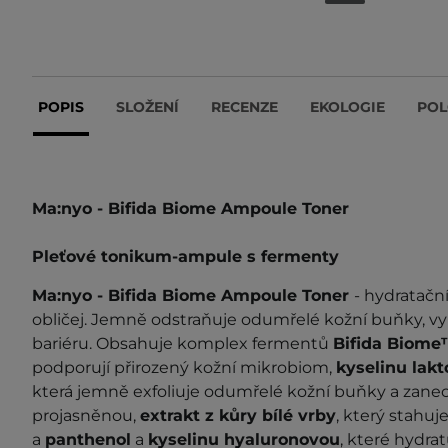
POPIS
SLOŽENÍ
RECENZE
EKOLOGIE
POL
Ma:nyo - Bifida Biome Ampoule Toner
Pleťové tonikum-ampule s fermenty
Ma:nyo - Bifida Biome Ampoule Toner
- hydratač
obličej. Jemně odstraňuje odumřelé kožní buňky, vyh
bariéru. Obsahuje komplex fermentů
Bifida Biom
podporují přirozený kožní mikrobiom,
kyselinu lak
která jemně exfoliuje odumřelé kožní buňky a zanec
projasněnou,
extrakt z kůry bílé vrby
, který stahuj
a
panthenol
a
kyselinu hyaluronovou
, které hydrat