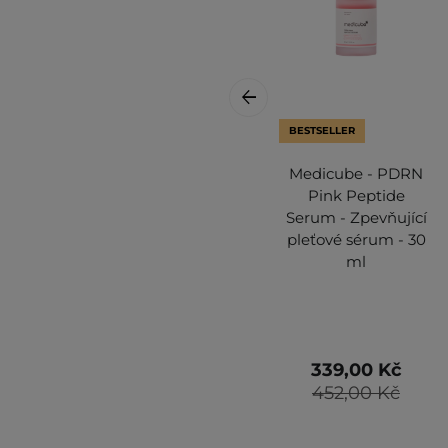
BESTSELLER
Medicube - PDRN
Pink Peptide
Serum - Zpevňující
pleťové sérum - 30
ml
339,00 Kč
452,00 Kč