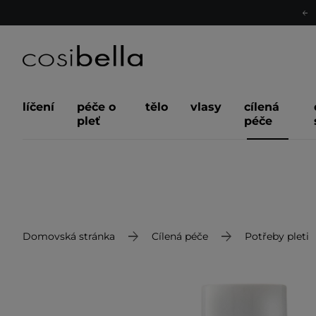
líčení
péče o
tělo
vlasy
cílená
pleť
péče
Domovská stránka
Cílená péče
Potřeby pleti