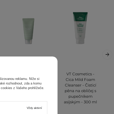
Mary&May - Vegan
VT Cosmetics -
izovanou reklamu. Níže si
CICA TeaTree
Cica Mild Foam
také rozhodnout, zda a komu
Soothing Wash off
Cleanser - Čisticí
 cookies z Vašeho prohlížeče.
Pack - Jílová
pěna na obličej s
maska - 30g
pupečníkem
asijským - 300 ml
Vždy aktivní