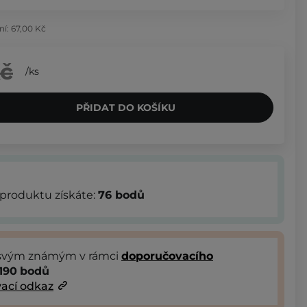
ní:
67,00 Kč
Kč
/
ks
PŘIDAT DO KOŠÍKU
produktu získáte:
76
bodů
 svým známým v rámci
doporučovacího
190
bodů
ací odkaz