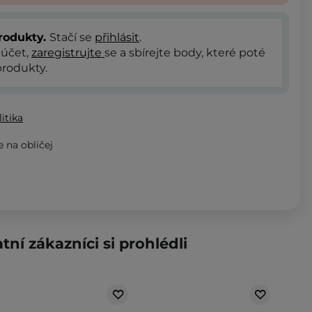
rodukty.
Stačí se
přihlásit
.
 účet,
zaregistrujte
se a sbírejte body, které poté
rodukty.
itika
 na obličej
tní zákazníci si prohlédli