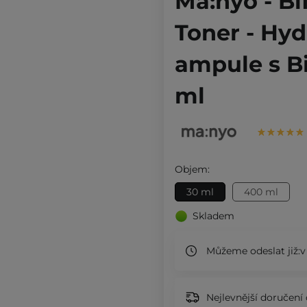
Ma:nyo - B
Toner - Hyd
ampule s B
ml
Objem:
30 ml
400 ml
Skladem
Můžeme odeslat již:
v
Nejlevnější doručení 