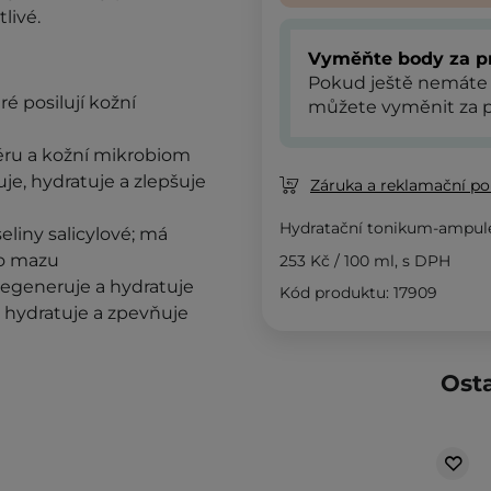
livé.
Vyměňte body za p
Pokud ještě nemáte
eré
posilují kožní
můžete vyměnit za p
iéru a kožní mikrobiom
uje, hydratuje a zlepšuje
Záruka a reklamační pol
Hydratační tonikum-ampule
eliny salicylové; má
ho mazu
253 Kč
/
100 ml
, s DPH
 regeneruje a hydratuje
Kód produktu: 17909
, hydratuje a zpevňuje
Osta