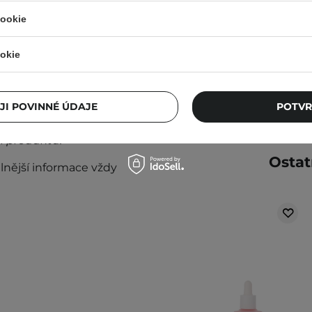
cookie
93,00 Kč
109,00 Kč
okie
taňte přípravek používat.
JI POVINNÉ ÚDAJE
POTVR
ném místě. Kolísání teplot
i produktu.
Ostat
lnější informace vždy