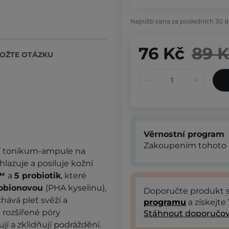
Nejnižší cena za posledních 30 d
76 Kč
89 
OŽTE OTÁZKU
Věrnostní program
Zakoupením tohoto 
ní tonikum-ampule na
lazuje a posiluje kožní
e™
a
5 probiotik
, které
tobionovou
(PHA kyselinu),
Doporučte produkt
hává pleť svěží a
programu
a získejte
e rozšířené póry
Stáhnout doporučov
ují a zklidňují podráždění.