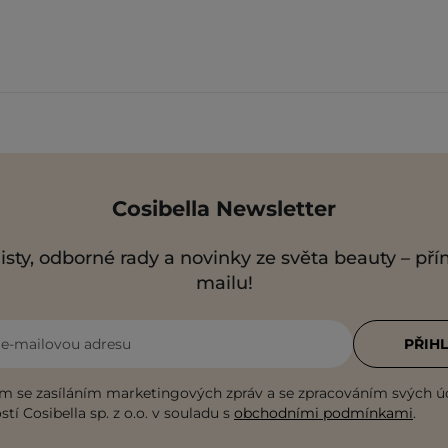
Cosibella Newsletter
isty, odborné rady a novinky ze světa beauty – př
mailu!
i e-mailovou adresu
PŘIHL
m se zasíláním marketingových zpráv a se zpracováním svých ú
tí Cosibella sp. z o.o. v souladu s
obchodními podmínkami
.