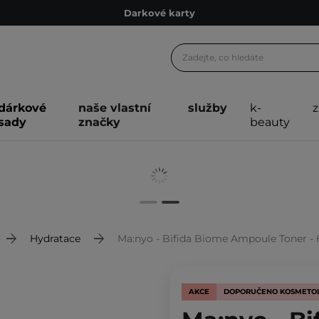
Darkové karty
Ekologické balení
Doporučovací Program
Odeslání do 24 hod.
Darkové karty
dárkové
naše vlastní
služby
k-
sady
značky
beauty
Ekologické balení
Hydratace
Ma:nyo - Bifida Biome Ampoule Toner -
AKCE
DOPORUČENO KOSMETO