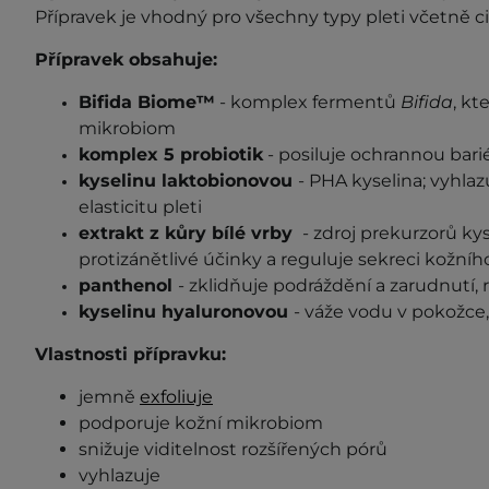
Přípravek je vhodný pro všechny typy pleti včetně cit
Přípravek obsahuje:
Bifida Biome™
-
komplex fermentů
Bifida
, kt
mikrobiom
komplex 5 probiotik
- posiluje ochrannou bar
kyselinu laktobionovou
- PHA kyselina; vyhlaz
elasticitu pleti
extrakt z kůry bílé vrby
-
zdroj prekurzorů kys
protizánětlivé účinky a reguluje sekreci kožní
panthenol
- zklidňuje podráždění a zarudnutí,
kyselinu hyaluronovou
- váže vodu v pokožce
Vlastnosti přípravku:
jemně
exfoliuje
podporuje kožní mikrobiom
snižuje viditelnost rozšířených pórů
vyhlazuje