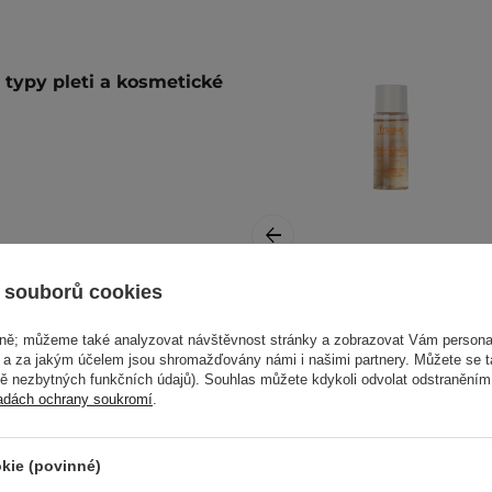
 typy pleti a kosmetické
ým tamponem na očištěnou
AKCE
 souborů cookies
Fraijour - Alchemic
vně; můžeme také analyzovat návštěvnost stránky a zobrazovat Vám personal
alší informace najdete v
Ginsenoside
e a za jakým účelem jsou shromažďovány námi i našimi partnery. Můžete se 
Herbal Rx Toner -
mě nezbytných funkčních údajů). Souhlas můžete kdykoli odvolat odstraněním
Bylinné tonikum s
adách ochrany soukromí
.
ženšenem - 30 ml
kie (povinné)