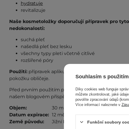
hydratuje
revitalizuje
Naše kosmetoložky doporučují přípravek pro tyto
nedokonalosti:
suchá pleť
našedlá pleť bez lesku
všechny typy pleti včetně citlivé
rozšířené póry
Použití:
přípravek aplikujte prsty nebo kosmetick
Souhlasím s použitím
pokožku obličeje.
Díky cookies web funguje sprá
Před prvním použitím proveďte test snášenlivosti. D
můžete zkontrolovat, jaké údaj
našem blogovém příspěvku
„Test snášenlivosti“
.
povolíte zpracování údajů (kro
Více informací naleznete v
Zás
Objem:
30 ml
Datum expirace:
12 měsíců od otevření
Země původu:
Jižní Korea
Funkční soubory coo