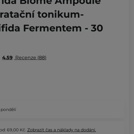
ifida Biome Ampoule
ratační tonikum-
ifida Fermentem - 30
4.59
Recenze
88
 pondělí
od: 69,00 Kč.
Zobrazit
čas a náklady na dodání.