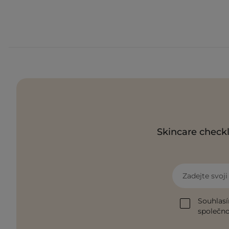
Skincare checkl
Zadejte svoj
Souhlasí
společnos