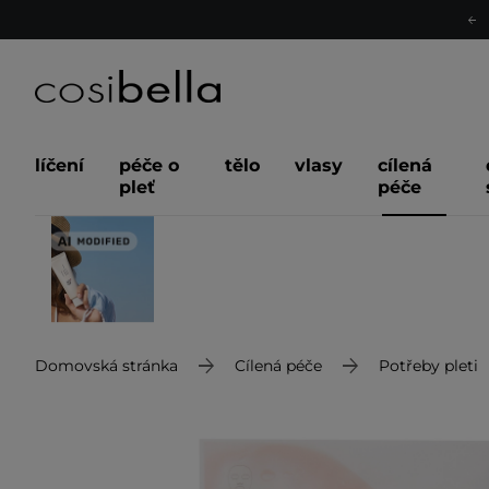
líčení
péče o
tělo
vlasy
cílená
pleť
péče
Domovská stránka
Cílená péče
Potřeby pleti