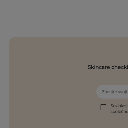
Skincare checkl
Zadejte svoj
Souhlasí
společnos