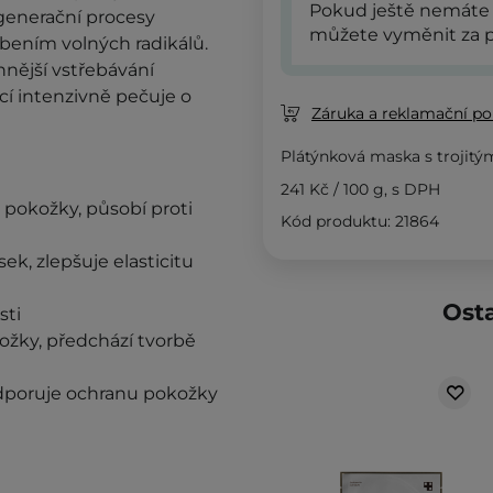
Pokud ještě nemáte
egenerační procesy
můžete vyměnit za p
obením volných radikálů.
nnější vstřebávání
cí intenzivně pečuje o
Záruka a reklamační pol
Plátýnková maska s troji
241 Kč
/
100 g
, s DPH
 pokožky, působí proti
Kód produktu: 21864
ek, zlepšuje elasticitu
Osta
sti
ožky, předchází tvorbě
dporuje ochranu pokožky