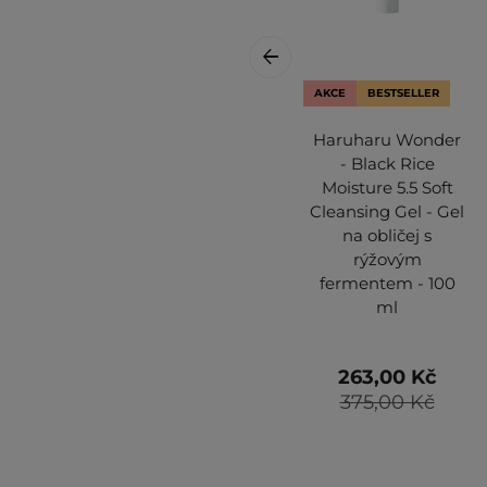
AKCE
BESTSELLER
Haruharu Wonder
- Black Rice
Moisture 5.5 Soft
Cleansing Gel - Gel
na obličej s
rýžovým
fermentem - 100
ml
263,00 Kč
375,00 Kč