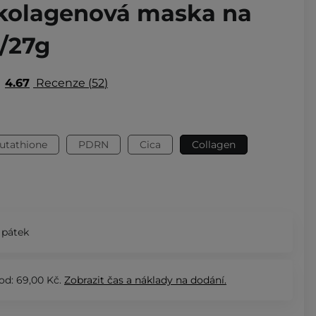
 kolagenová maska na
s/27g
4.67
Recenze
52
lutathione
PDRN
Cica
Collagen
 pátek
od: 69,00 Kč.
Zobrazit
čas a náklady na dodání.