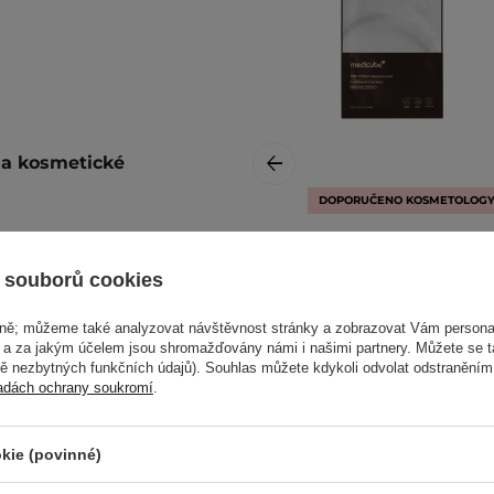
i a kosmetické
DOPORUČENO KOSMETOLOG
Medicube - Deep
Peptide Mask -
 typy pleti a kosmetické
 souborů cookies
Rozjasňující
pleťová maska v
vně; můžeme také analyzovat návštěvnost stránky a zobrazovat Vám personal
plátýnku s peptidy
e a za jakým účelem jsou shromažďovány námi i našimi partnery. Můžete se 
- 1ks/27ml
mě nezbytných funkčních údajů). Souhlas můžete kdykoli odvolat odstraněním
ráskami
adách ochrany soukromí
.
pokožku obličeje. Po 10-
ně vklepejte do pokožky
kie (povinné)