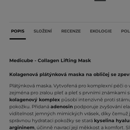
POPIS
SLOŽENÍ
RECENZE
EKOLOGIE
POL
Medicube - Collagen Lifting Mask
Kolagenová plátýnková maska na obličej se zpe
Plátýnková maska. Vytvořená pro komplexní péči o v
zejména pro zralou pleť a pleť s prvními známkami 
kolagenový komplex
působí intenzivně proti stárnu
pokožku. Přidaná
adenosin
podporuje zvyšování elas
viditelnost jemných mimických vrásek, díky čemuž j
správnou hydrataci pokožky se stará
kyselina hyal
argininem
, účinně navrací její měkkost a komfort. 