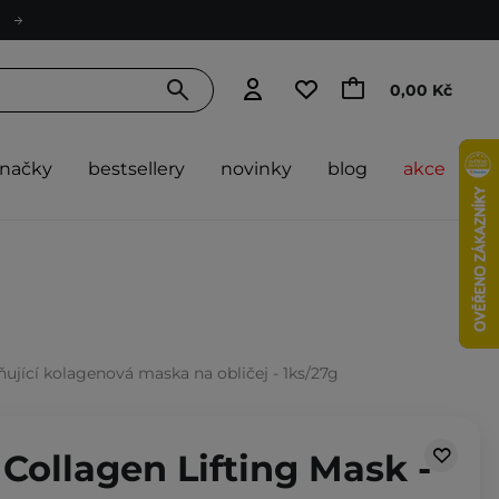
0,00 Kč
značky
bestsellery
novinky
blog
akce
ující kolagenová maska na obličej - 1ks/27g
Collagen Lifting Mask -