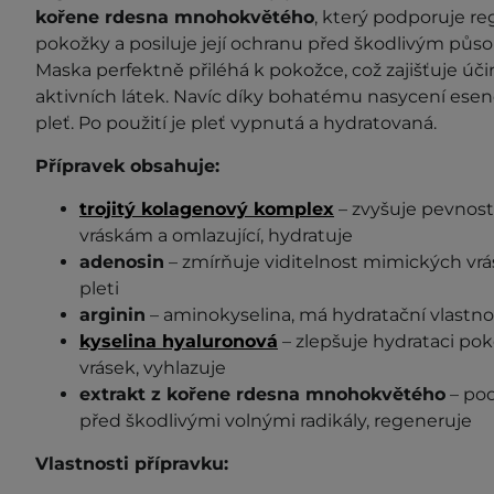
kořene rdesna mnohokvětého
, který podporuje r
pokožky a posiluje její ochranu před škodlivým půs
Maska perfektně přiléhá k pokožce, což zajišťuje úči
aktivních látek. Navíc díky bohatému nasycení esen
pleť. Po použití je pleť vypnutá a hydratovaná.
Přípravek obsahuje:
trojitý kolagenový komplex
– zvyšuje pevnost
vráskám a omlazující, hydratuje
adenosin
– zmírňuje viditelnost mimických vrás
pleti
arginin
– aminokyselina, má hydratační vlastno
kyselina hyaluronová
– zlepšuje hydrataci pok
vrásek, vyhlazuje
extrakt z kořene rdesna mnohokvětého
– po
před škodlivými volnými radikály, regeneruje
Vlastnosti přípravku: