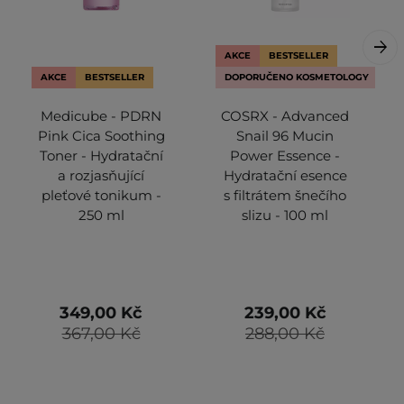
AKCE
BESTSELLER
AKCE
BESTSELLER
DOPORUČENO KOSMETOLOGY
Medicube - PDRN
COSRX - Advanced
Pink Cica Soothing
Snail 96 Mucin
Toner - Hydratační
Power Essence -
a rozjasňující
Hydratační esence
pleťové tonikum -
s filtrátem šnečího
250 ml
slizu - 100 ml
349,00 Kč
239,00 Kč
367,00 Kč
288,00 Kč