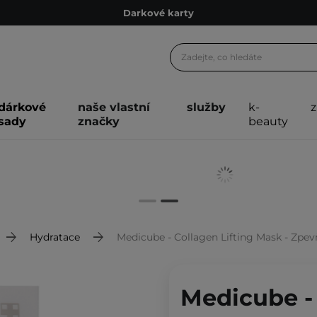
Darkové karty
Ekologické balení
Doporučovací Program
Odeslání do 24 hod.
dárkové
naše vlastní
služby
k-
Darkové karty
sady
značky
beauty
Ekologické balení
Hydratace
Medicube - Collagen Lifting Mask - Zpevň
Medicube - 