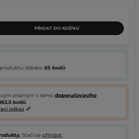
PŘIDAT DO KOŠÍKU
produktu získáte:
65
bodů
 svým známým v rámci
doporučovacího
162.5
bodů
ací odkaz
rodukty.
Stačí se
přihlásit
.