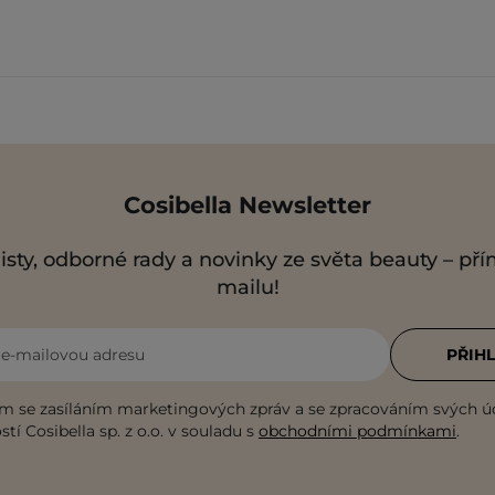
Cosibella Newsletter
isty, odborné rady a novinky ze světa beauty – př
mailu!
i e-mailovou adresu
PŘIHL
m se zasíláním marketingových zpráv a se zpracováním svých ú
tí Cosibella sp. z o.o. v souladu s
obchodními podmínkami
.