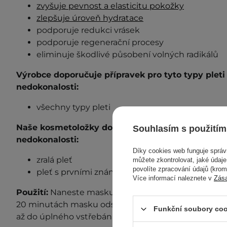
zvyšuje pevnost a elasticitu pokožky
zlepšuje úroveň hydratace
podporuje redukci vrásek
podporuje regenerační procesy
eliminuje škodlivé působení volných radikálů
Výrobce doporučuje přípravek pro tyto typy plet
nedokonalosti:
všechny typy pleti
Naše kosmetoložky doporučují přípravek pro tyto
Souhlasím s použitím
nedokonalosti:
Díky cookies web funguje sprá
zralá pleť
můžete zkontrolovat, jaké údaj
povolíte zpracování údajů (kro
pleť s prvními známkami stárnutí a jemnými v
Více informací naleznete v
Zás
Použití:
Naneste masku na očištěnou a tonizovanou 
20 minutách masku odstraňte a zbytek esence jem
Funkční soubory coo
až do úplného vstřebání.