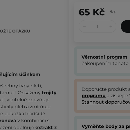
65 Kč
/
ks
OŽTE OTÁZKU
Věrnostní program
Zakoupením tohoto 
vňujícím účinkem
šechny typy pleti,
Doporučte produkt
stárnutí. Obsažený
trojitý
programu
a získejte
tí, viditelně zpevňuje
Stáhnout doporučov
ticity pleti a zmírňuje
e pokožka hladší. O
uronová
v kombinaci s
Vyměňte body za p
Složení doplňuje
extrakt z