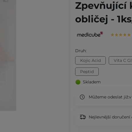
Zpevňující
obličej - 1k
Druh:
Kojic Acid
Vita C G
Peptid
Skladem
Můžeme odeslat již:
v
Nejlevnější doručení 