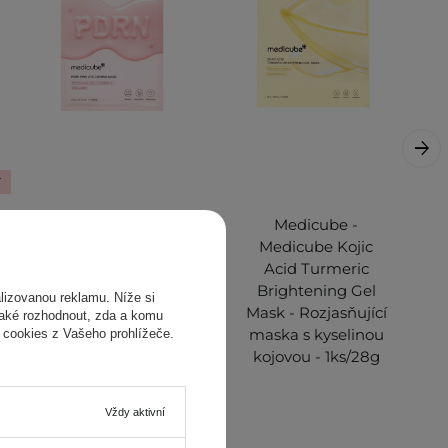
Y
Medicube - PDRN
Medicube -
Pink Vita Coating
Medicube Kojic
Mask -
Acid Turmeric
Regenerační
Brightening Gel
izovanou reklamu. Níže si
maska v plátýnku -
Mask - Rozjasňující
také rozhodnout, zda a komu
22 g
maska s kyselinou
 cookies z Vašeho prohlížeče.
kojovou - 1ks/28g
Vždy aktivní