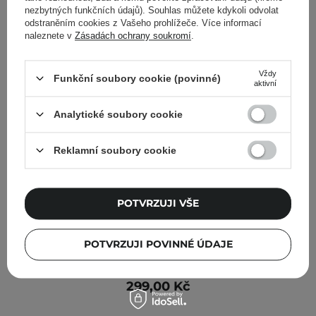
nezbytných funkčních údajů). Souhlas můžete kdykoli odvolat
odstraněním cookies z Vašeho prohlížeče. Více informací
naleznete v
Zásadách ochrany soukromí
.
Vždy
Funkční soubory cookie (povinné)
aktivní
Analytické soubory cookie
Reklamní soubory cookie
POTVRZUJI VŠE
Mohani - Rozjasňující sérum s kyselinou laktobionovou
POTVRZUJI POVINNÉ ÚDAJE
10 % - 30 ml
299,00 Kč