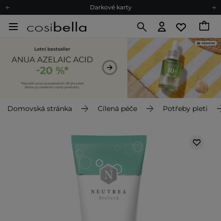
Darkové karty
Ekologické balení
Doporučovací Program
Odeslání do 24 hod.
Darkové karty
Ekologické balení
Domovská stránka
Cílená péče
Potřeby pleti