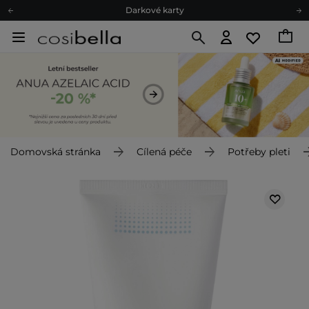
Darkové karty
Ekologické balení
Doporučovací Program
Odeslání do 24 hod.
Darkové karty
Ekologické balení
Domovská stránka
Cílená péče
Potřeby pleti