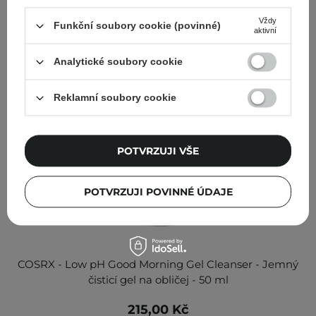
Vždy
Funkční soubory cookie (povinné)
aktivní
Analytické soubory cookie
Reklamní soubory cookie
POTVRZUJI VŠE
POTVRZUJI POVINNÉ ÚDAJE
COSRX - Low pH Good Morning Gel Cleanser - Jemný
čisticí gel na obličej - 50 ml
215,00 Kč