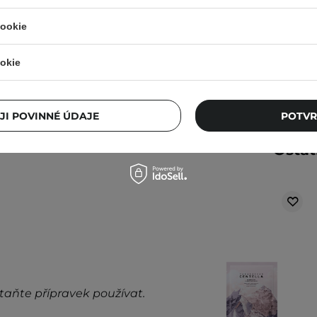
cookie
75,00 Kč
izovaný obličej. Nechte
epejte zbylou esenci
okie
alší informace najdete v
JI POVINNÉ ÚDAJE
POTVR
Ostat
taňte přípravek používat.