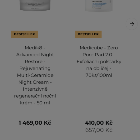
BESTSELLER
BESTSELLER
Medik8 -
Medicube - Zero
Advanced Night
Pore Pad 2.0 -
Restore -
Exfoliační polštářky
Rejuvenating
na obličej -
Multi-Ceramide
70ks/100ml
Night Cream -
Intenzivně
regenerační noční
krém - 50 ml
1 469,00 Kč
410,00 Kč
657,00 Kč