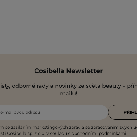
Cosibella Newsletter
isty, odborné rady a novinky ze světa beauty – př
mailu!
i e-mailovou adresu
PŘIHL
m se zasíláním marketingových zpráv a se zpracováním svých ú
tí Cosibella sp. z o.o. v souladu s
obchodními podmínkami
.