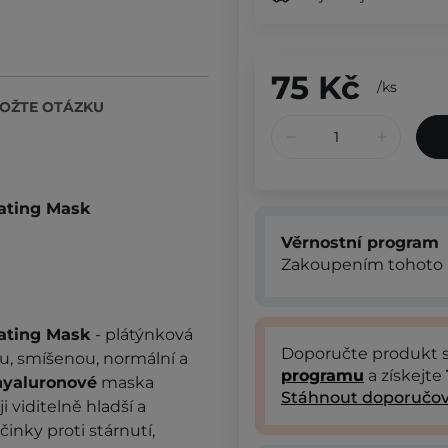
75 Kč
/
ks
OŽTE OTÁZKU
ating Mask
Věrnostní program
Zakoupením tohoto 
rating Mask
- plátýnková
Doporučte produkt
u, smíšenou, normální a
programu
a získejte
hyaluronové
maska
Stáhnout doporučov
 viditelně hladší a
činky proti stárnutí,