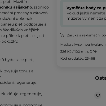
 pleti. Mezitím
ečníku asijského
, zatímco
Vyměňte body za p
erační procesy a zároveň
Pokud ještě nemáte
můžete vyměnit za p
lé složení dokonale
u bariéru pleť podporuje a
m škodlivých vnějších
Záruka a reklamační pol
 přilne k pleti a zajistí
 pokožky.
Maska s kyselinou hyaluron
326 Kč
/
100 ml
, s DPH
Kód produktu: 25468
eň hydratace pleti,
, zvyšuje tonus a
y
Osta
ráždění, regeneruje,
a zklidňuje, regeneruje,
 obnovuje ji, podporuje