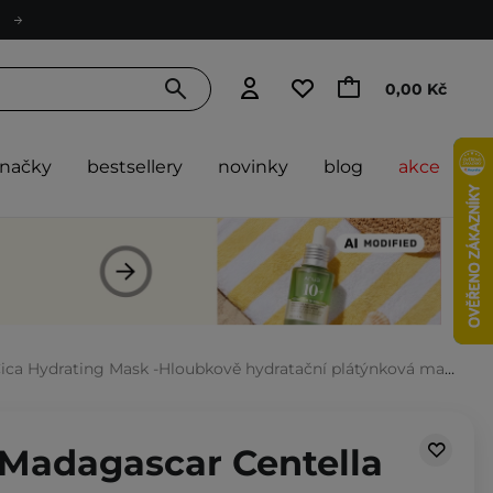
0,00 Kč
značky
bestsellery
novinky
blog
akce
Hydrating Mask -Hloubkově hydratační plátýnková maska - 23 ml
 Madagascar Centella