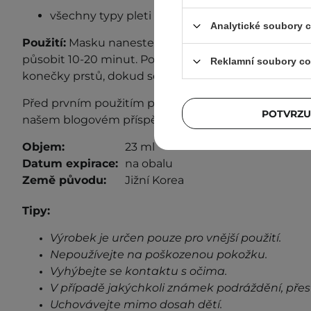
všechny typy pleti
Analytické soubory 
Použití:
Masku naneste na důkladně vyčištěný a ton
působit 10-20 minut. Poté fólii sejměte a jemně vkl
Reklamní soubory co
konečky prstů, dokud se zcela nevstřebá.
Před prvním použitím proveďte test snášenlivosti. D
POTVRZU
našem blogovém příspěvku
„Test snášenlivosti“
.
Objem:
23 ml
Datum expirace:
na obalu
Země původu:
Jižní Korea
Tipy:
Výrobek je určen pouze pro vnější použití.
Nepoužívejte na poškozenou pokožku.
Vyhýbejte se kontaktu s očima.
V případě jakýchkoli známek podráždění, přes
Uchovávejte mimo dosah dětí.