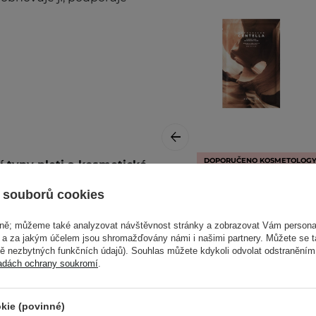
DOPORUČENO KOSMETOLOG
 typy pleti a kosmetické
SKIN1004 -
 souborů cookies
Madagascar
Centella Probio-
vně; můžeme také analyzovat návštěvnost stránky a zobrazovat Vám personal
Cica Nourishing
e a za jakým účelem jsou shromažďovány námi i našimi partnery. Můžete se 
mě nezbytných funkčních údajů). Souhlas můžete kdykoli odvolat odstraněním
Mask -
adách ochrany soukromí
.
Regenerační
plátýnková maska
 typy pleti a kosmetické
- 22 ml
kie (povinné)