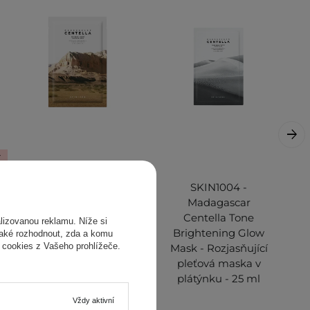
Y
SKIN1004 -
SKIN1004 -
Madagascar
Madagascar
Centella Watergel
Centella Tone
izovanou reklamu. Níže si
Sheet Ampoule
Brightening Glow
také rozhodnout, zda a komu
 cookies z Vašeho prohlížeče.
Mask -
Mask - Rozjasňující
Hydrogelová
pleťová maska v
textilní maska na
plátýnku - 25 ml
obličej - 25 ml
Vždy aktivní