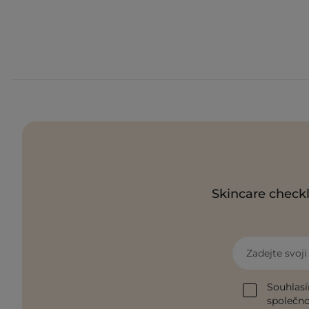
Skincare checkl
Zadejte svoj
Souhlasí
společnos