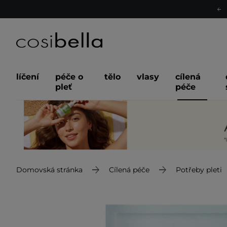
líčení
péče o
tělo
vlasy
cílená
pleť
péče
Domovská stránka
Cílená péče
Potřeby pleti