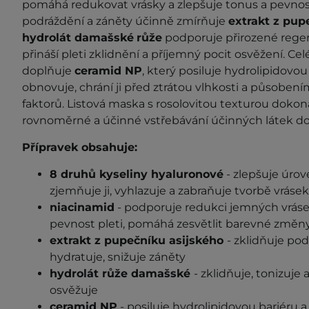
pomáhá redukovat vrásky a zlepšuje tonus a pevnost
podráždění a záněty účinně zmírňuje
extrakt z pup
hydrolát damašské
růže
podporuje přirozené regen
přináší pleti zklidnění a příjemný pocit osvěžení. Ce
doplňuje
ceramid NP
, který posiluje hydrolipidovo
obnovuje, chrání ji před ztrátou vlhkosti a působení
faktorů. Listová maska s rosolovitou texturou dokonale
rovnoměrné a účinné vstřebávání účinných látek do
Přípravek obsahuje:
8 druhů kyseliny hyaluronové
- zlepšuje úrov
zjemňuje ji, vyhlazuje a zabraňuje tvorbě vrásek
niacinamid
- podporuje redukci jemných vrásek
pevnost pleti, pomáhá zesvětlit barevné změn
extrakt z pupečníku asijského
- zklidňuje pod
hydratuje, snižuje záněty
hydrolát růže damašské
- zklidňuje, tonizuje 
osvěžuje
ceramid NP
- posiluje hydrolipidovou bariéru a