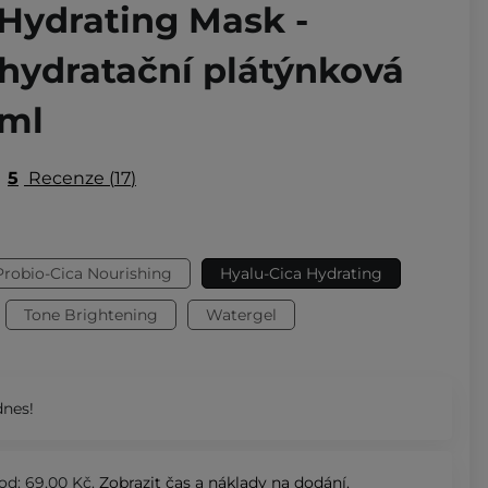
 Hydrating Mask -
hydratační plátýnková
 ml
5
Recenze
17
Probio-Cica Nourishing
Hyalu-Cica Hydrating
Tone Brightening
Watergel
nes!
od: 69,00 Kč.
Zobrazit
čas a náklady na dodání.