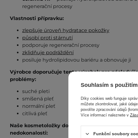
regenerační procesy
Vlastnosti přípravku:
zlepšuje úroveň hydratace pokožky
působí proti stárnutí
podporuje regenerační procesy
zklidňuje podráždění
posiluje hydrolipidovou bariéru a obnovuje ji
Výrobce doporučuje tento výrobek pro následující
problémy:
Souhlasím s použitím
suché pleti
smíšená pleť
Díky cookies web funguje sprá
můžete zkontrolovat, jaké údaj
normální pleť
povolíte zpracování údajů (kro
citlivá pleť
Více informací naleznete v
Zás
Naše kosmetoložky doporučují přípravek pro tyto
nedokonalosti:
Funkční soubory coo