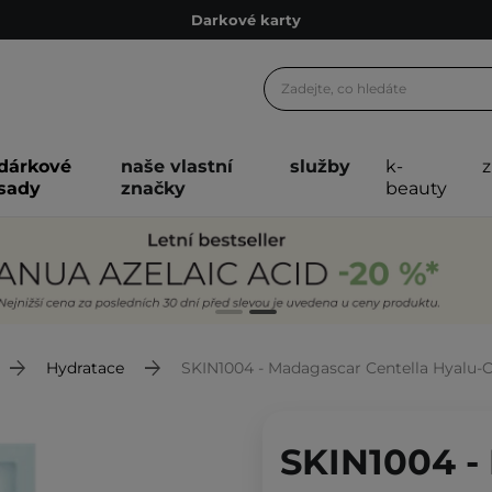
Darkové karty
Ekologické balení
Doporučovací Program
Odeslání do 24 hod.
dárkové
naše vlastní
služby
k-
Darkové karty
sady
značky
beauty
Ekologické balení
Hydratace
SKIN1004 - Madagascar Centella Hyalu-Cica 
SKIN1004 -