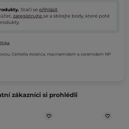
rodukty.
Stačí se
přihlásit
.
 účet,
zaregistrujte
se a sbírejte body, které poté
rodukty.
itika
ovou, Centella Asiatica, niacinamidem a ceramidem NP
tní zákazníci si prohlédli