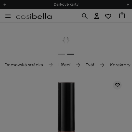
Darkové karty
Ekologické balení
Doporučovací Program
Odeslání do 24 hod.
Darkové karty
Ekologické balení
Domovská stránka
Líčení
Tvář
Korektory