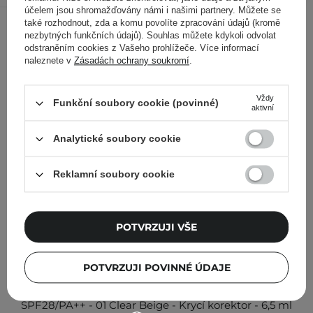
účelem jsou shromažďovány námi i našimi partnery. Můžete se
Ostatní zákazníci si prohlédli
také rozhodnout, zda a komu povolíte zpracování údajů (kromě
nezbytných funkčních údajů). Souhlas můžete kdykoli odvolat
odstraněním cookies z Vašeho prohlížeče. Více informací
naleznete v
Zásadách ochrany soukromí
.
Vždy
Funkční soubory cookie (povinné)
aktivní
Analytické soubory cookie
Reklamní soubory cookie
POTVRZUJI VŠE
POTVRZUJI POVINNÉ ÚDAJE
The SAEM - Cover Perfection Tip Concealer -
SPF28/PA++ - 01 Clear Beige - Krycí korektor - 6,5 ml