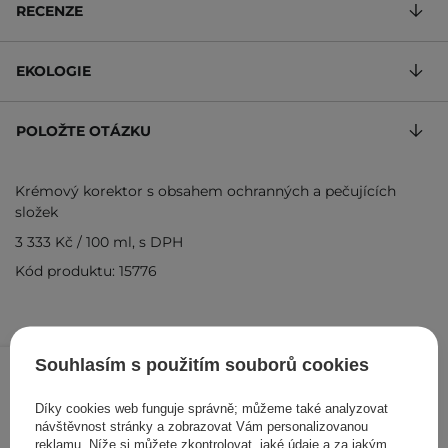
RECENZE
EKOLOGIE
POLOŽTE OTÁZKU
Krémový korektor s obsahem ochranných a pečujících
složek
3 333 Kč
/
100 ml
, s DPH
Kód produktu: 15776
200 Kč
/
ks
Souhlasím s použitím souborů cookies
PŘIDAT DO KOŠÍKU
Díky cookies web funguje správně; můžeme také analyzovat
návštěvnost stránky a zobrazovat Vám personalizovanou
reklamu. Níže si můžete zkontrolovat, jaké údaje a za jakým