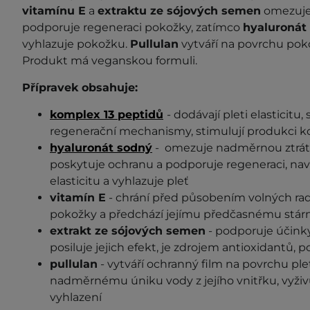
vitamínu E
a
extraktu ze sójových semen
omezuje 
podporuje regeneraci pokožky, zatímco
hyaluronát
vyhlazuje pokožku.
Pullulan
vytváří na povrchu pok
Produkt má veganskou formuli.
Přípravek obsahuje:
komplex 13 peptidů
- dodávají pleti elasticitu,
regenerační mechanismy, stimulují produkci ko
hyaluronát sodný
- omezuje nadměrnou ztrátu
poskytuje ochranu a podporuje regeneraci, nav
elasticitu a vyhlazuje pleť
vitamín E
- chrání před působením volných radi
pokožky a předchází jejímu předčasnému stár
extrakt ze sójových semen
- podporuje účinky
posiluje jejich efekt, je zdrojem antioxidantů, 
pullulan
- vytváří ochranný film na povrchu plet
nadměrnému úniku vody z jejího vnitřku, vyživuj
vyhlazení