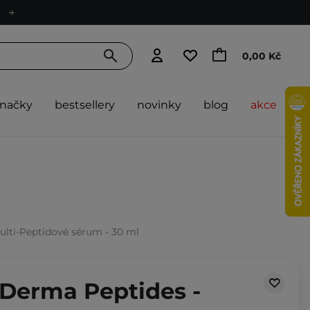
0,00 Kč
značky
bestsellery
novinky
blog
akce
ulti-Peptidové sérum - 30 ml
 Derma Peptides -