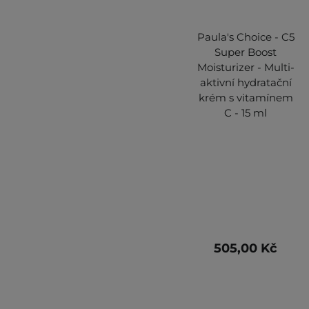
Paula's Choice - C5
Super Boost
Moisturizer - Multi-
aktivní hydratační
krém s vitamínem
C - 15 ml
505,00 Kč