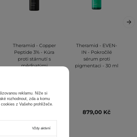
Theramid - Copper
Theramid - EVEN-
Peptide 3% - Kúra
IN - Pokročilé
proti stárnutí s
sérum proti
měďnatými
pigmentaci - 30 ml
peptidy - 30 ml
izovanou reklamu. Níže si
také rozhodnout, zda a komu
 cookies z Vašeho prohlížeče.
1 290,00 Kč
879,00 Kč
Vždy aktivní