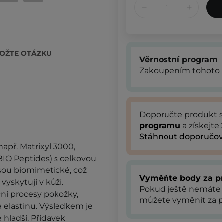
OŽTE OTÁZKU
Věrnostní program
Zakoupením tohoto 
Doporučte produkt
programu
a získejte
Stáhnout doporučov
např. Matrixyl 3000,
IO Peptides) s celkovou
jsou biomimetické, což
Vyměňte body za p
vyskytují v kůži.
Pokud ještě nemáte
ní procesy pokožky,
můžete vyměnit za p
 elastinu. Výsledkem je
 hladší. Přídavek