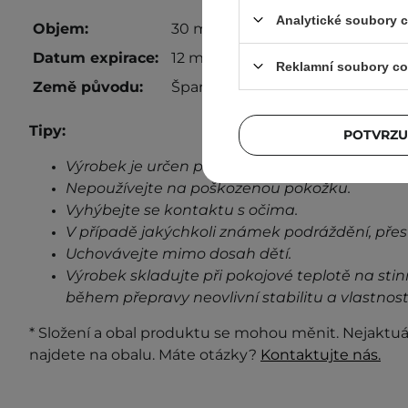
Analytické soubory 
Objem:
30 ml
Datum expirace:
12 měsíců od otevření
Reklamní soubory co
Země původu:
Španělsko
Tipy:
POTVRZU
Výrobek je určen pouze pro vnější použití.
Nepoužívejte na poškozenou pokožku.
Vyhýbejte se kontaktu s očima.
V případě jakýchkoli známek podráždění, přes
Uchovávejte mimo dosah dětí.
Výrobek skladujte při pokojové teplotě na stin
během přepravy neovlivní stabilitu a vlastnost
* Složení a obal produktu se mohou měnit. Nejaktuá
najdete na obalu. Máte otázky?
Kontaktujte nás.