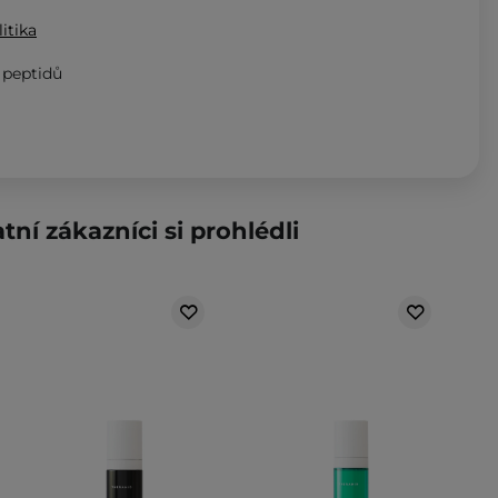
itika
 peptidů
tní zákazníci si prohlédli