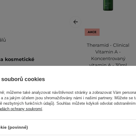
AKCE
álů
Theramid - Clinical
Vitamin A -
Koncentrovaný
i a kosmetické
vitamin A - 30ml
 souborů cookies
vně; můžeme také analyzovat návštěvnost stránky a zobrazovat Vám personal
e a za jakým účelem jsou shromažďovány námi i našimi partnery. Můžete se 
mě nezbytných funkčních údajů). Souhlas můžete kdykoli odvolat odstraněním
ví přípravku naneste na
adách ochrany soukromí
.
952,00 Kč
 prstů až do vstřebání.
1 058,00 Kč
alší informace najdete v
kie (povinné)