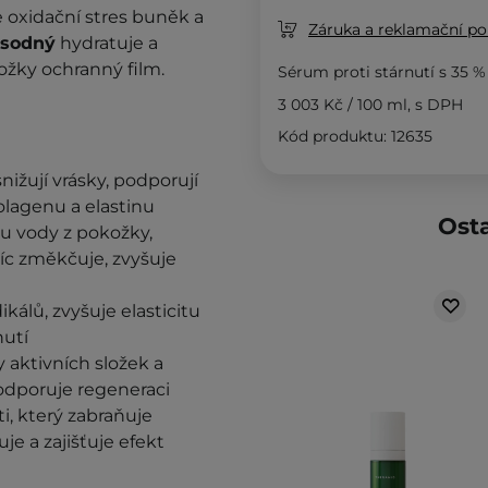
oxidační stres buněk a
Záruka a reklamační pol
 sodný
hydratuje a
ožky ochranný film.
Sérum proti stárnutí s 35 %
3 003 Kč
/
100 ml
, s DPH
Kód produktu: 12635
 snižují vrásky, podporují
lagenu a elastinu
Osta
 vody z pokožky,
íc změkčuje, zvyšuje
kálů, zvyšuje elasticitu
nutí
 aktivních složek a
podporuje regeneraci
i, který zabraňuje
e a zajišťuje efekt