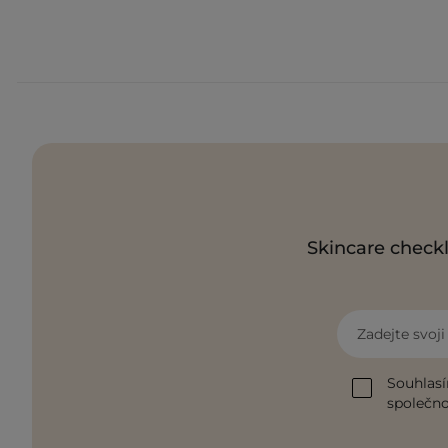
Skincare checkl
Zadejte svoj
Souhlasí
společnos