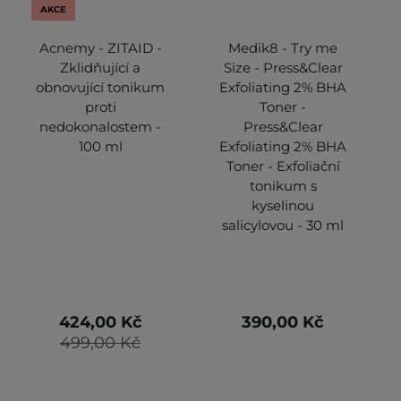
AKCE
Acnemy - ZITAID -
Medik8 - Try me
Zklidňující a
Size - Press&Clear
obnovující tonikum
Exfoliating 2% BHA
proti
Toner -
nedokonalostem -
Press&Clear
100 ml
Exfoliating 2% BHA
Toner - Exfoliační
tonikum s
kyselinou
salicylovou - 30 ml
424,00 Kč
390,00 Kč
499,00 Kč