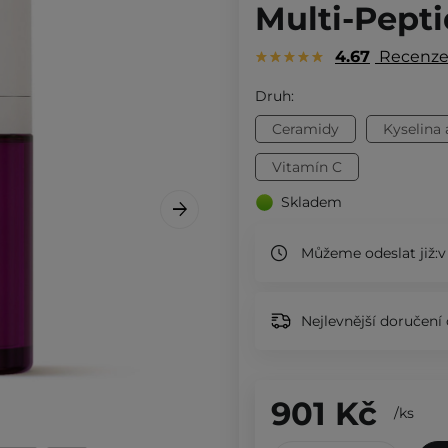
Multi-Pept
4.67
Recenz
Druh:
Ceramidy
Kyselina 
Vitamín C
Skladem
Můžeme odeslat již:
v
Nejlevnější doručení 
901 Kč
/
ks