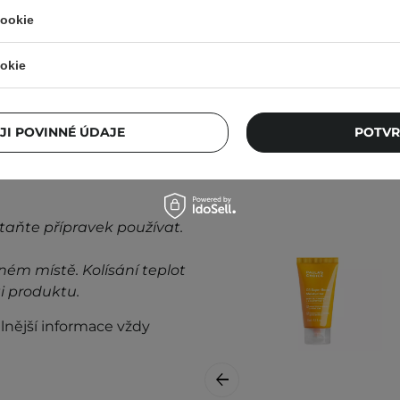
cookie
okie
Ostat
JI POVINNÉ ÚDAJE
POTVR
taňte přípravek používat.
ném místě. Kolísání teplot
i produktu.
lnější informace vždy