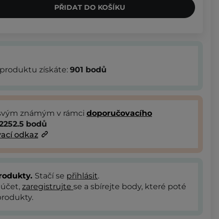
PŘIDAT DO KOŠÍKU
produktu získáte:
901
bodů
 svým známým v rámci
doporučovacího
2252.5
bodů
ací odkaz
rodukty.
Stačí se
přihlásit
.
 účet,
zaregistrujte
se a sbírejte body, které poté
rodukty.