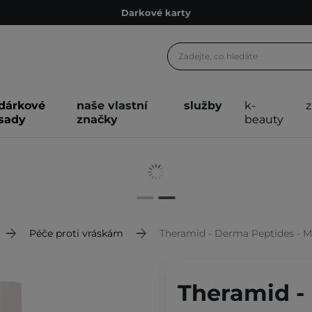
Ekologické balení
Doporučovací Program
Odeslání do 24 hod.
Darkové karty
dárkové
naše vlastní
služby
k-
sady
značky
beauty
Ekologické balení
Péče proti vráskám
Theramid - Derma Peptides - M
Theramid -