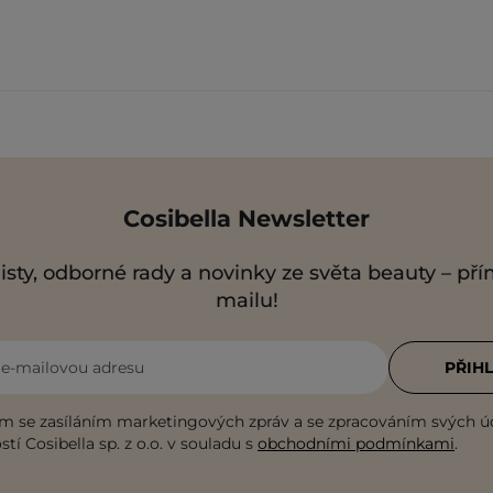
Cosibella Newsletter
isty, odborné rady a novinky ze světa beauty – př
mailu!
i e-mailovou adresu
PŘIHL
m se zasíláním marketingových zpráv a se zpracováním svých ú
tí Cosibella sp. z o.o. v souladu s
obchodními podmínkami
.