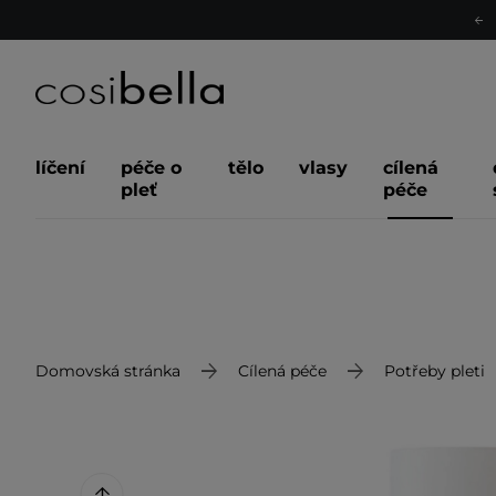
líčení
péče o
tělo
vlasy
cílená
pleť
péče
Domovská stránka
Cílená péče
Potřeby pleti