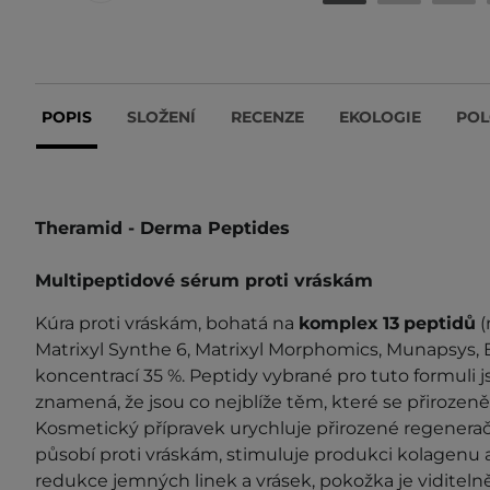
POPIS
SLOŽENÍ
RECENZE
EKOLOGIE
POL
Theramid - Derma Peptides
Multipeptidové sérum proti vráskám
Kúra proti vráskám, bohatá na
komplex
13
peptidů
(
Matrixyl Synthe 6,
Matrixyl Morphomics, Munapsys, B
koncentrací 35 %. Peptidy vybrané pro tuto formuli 
znamená, že jsou co nejblíže těm, které se přirozeně 
Kosmetický přípravek urychluje přirozené regenerač
působí proti vráskám, stimuluje produkci kolagenu a
redukce jemných linek a vrásek, pokožka je viditelně