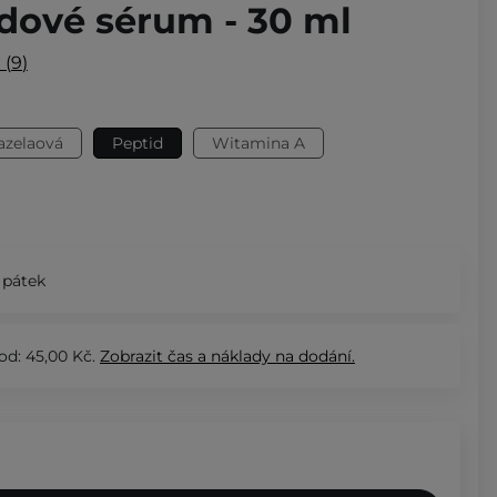
idové sérum - 30 ml
e
9
azelaová
Peptid
Witamina A
 pátek
od: 45,00 Kč.
Zobrazit
čas a náklady na dodání.