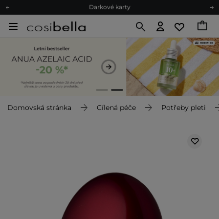
Ekologické balení
Doporučovací Program
Odeslání do 24 hod.
Darkové karty
Ekologické balení
Domovská stránka
Cílená péče
Potřeby pleti