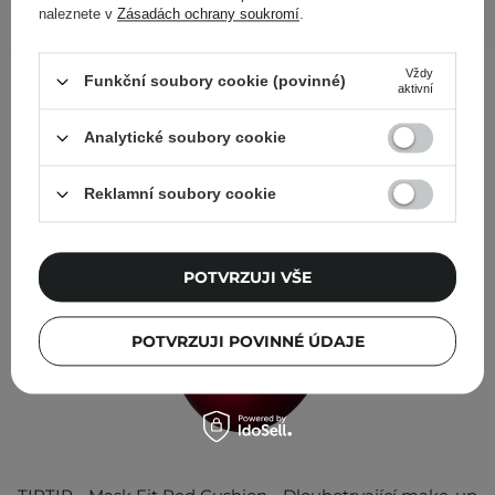
naleznete v
Zásadách ochrany soukromí
.
Ostatní zákazníci si prohlédli
Vždy
Funkční soubory cookie (povinné)
aktivní
Analytické soubory cookie
Reklamní soubory cookie
POTVRZUJI VŠE
POTVRZUJI POVINNÉ ÚDAJE