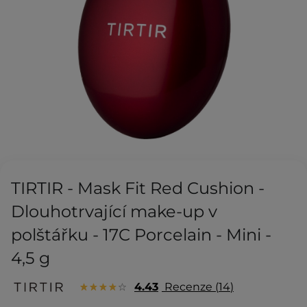
TIRTIR - Mask Fit Red Cushion -
Dlouhotrvající make-up v
polštářku - 17C Porcelain - Mini -
4,5 g
4.43
Recenze
14