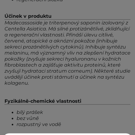
Účinek v produktu
Madecassoside je triterpenový saponin izolovaný z
Centella Asiatica. Má silné protizánětlivé, zklidňující
a regenerační vlastnosti. Přináší úlevu citlivé,
červené, atopické a aknózní pokožce (inhibuje
sekreci prozánětlivých cytokinů). Inhibuje syntézu
melaninu, má významný vliv na zlepšení hydratace
pokožky (zvyšuje sekreci hyaluronanu v kožních
fibroblastech a zajišťuje aktivitu proteinů, které
zvyšují hydrataci stratum corneum). Některé studie
uvádějí účinek proti stárnutí a účinek na syntézu
kolagenu.
Fyzikálně-chemické vlastnosti
bílý prášek
bez vůně
rozpustný ve vodě