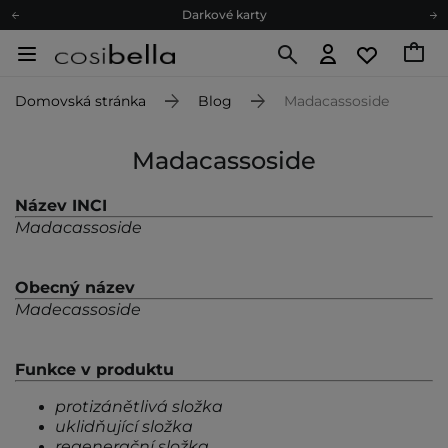
Darkové karty
Ekologické balení
Doporučovací Program
Domovská stránka
Blog
Madacassoside
Odeslání do 24 hod.
Darkové karty
Madacassoside
Ekologické balení
Název INCI
Madacassoside
Obecný název
Madecassoside
Funkce v produktu
protizánětlivá složka
uklidňující složka
regenerační složka