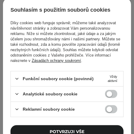
Souhlasím s použitím souborů cookies
Zpět do Cosipedia
Díky cookies web funguje správně; můžeme také analyzovat
návštěvnost stránky a zobrazovat Vám personalizovanou
Zobrazit další příspěvky z
Srpen 2021
reklamu. Níže si můžete zkontrolovat, jaké údaje a za jakým
účelem jsou shromažďovány námi i našimi partnery. Můžete se
také rozhodnout, zda a komu povolíte zpracování údajů (kromě
nezbytných funkčních údajů). Souhlas můžete kdykoli odvolat
odstraněním cookies z Vašeho prohlížeče. Více informací
naleznete v
Zásadách ochrany soukromí
.
Cosibella Newsletter
Vždy
Skincare checklisty, odborné rady a novinky
Funkční soubory cookie (povinné)
aktivní
ze světa beauty – přímo do vašeho e-mailu!
Analytické soubory cookie
Zadejte svoji e-mailovou adresu
Reklamní soubory cookie
Souhlasím se zasíláním
marketingových zpráv a se
zpracováním svých údajů společností
POTVRZUJI VŠE