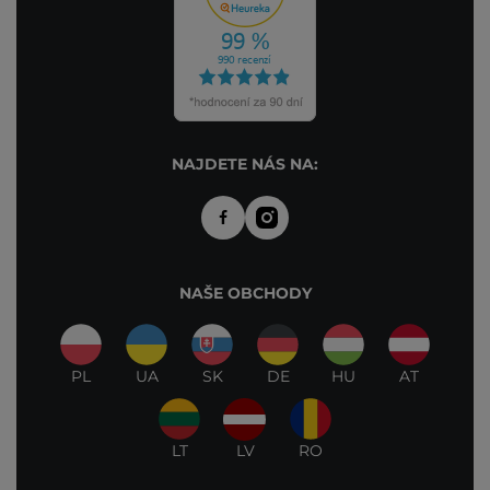
NAJDETE NÁS NA:
NAŠE OBCHODY
PL
UA
SK
DE
HU
AT
LT
LV
RO