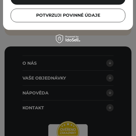
Cosibella sp. z o.o. v souladu s
obchodními podmínkami
.
POTVRZUJI POVINNÉ ÚDAJE
PŘIHLASTE SE
O NÁS
VAŠE OBJEDNÁVKY
NÁPOVĚDA
KONTAKT