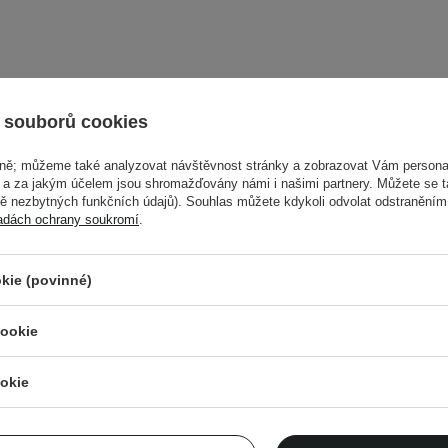
 souborů cookies
vně; můžeme také analyzovat návštěvnost stránky a zobrazovat Vám personal
e a za jakým účelem jsou shromažďovány námi i našimi partnery. Můžete se 
mě nezbytných funkčních údajů). Souhlas můžete kdykoli odvolat odstraněním
adách ochrany soukromí
.
kie (povinné)
cookie
Cosibella Newsletter
okie
isty, odborné rady a novinky ze světa beauty – př
mailu!