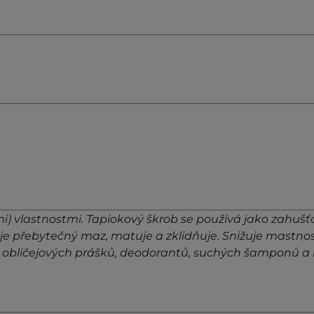
) vlastnostmi. Tapiokový škrob se používá jako zahušťov
e přebytečný maz, matuje a zklidňuje. Snižuje mastnost 
do obličejových prášků, deodorantů, suchých šamponů a