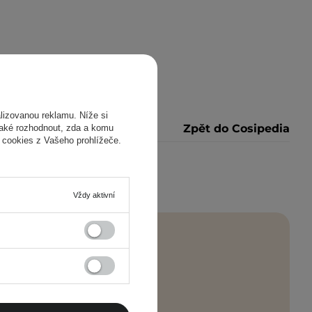
izovanou reklamu. Níže si
Zpět do Cosipedia
také rozhodnout, zda a komu
 cookies z Vašeho prohlížeče.
Vždy aktivní
ímo do vašeho e-