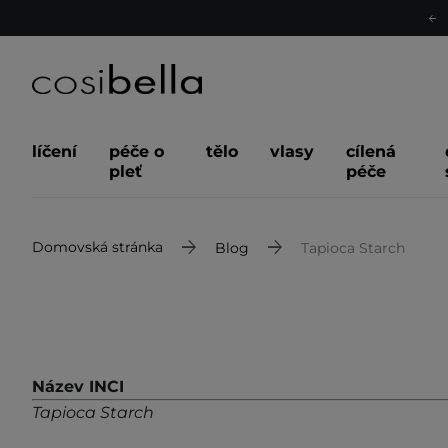
líčení
péče o
tělo
vlasy
cílená
pleť
péče
Domovská stránka
Blog
Tapioca Starch
Název INCI
Tapioca Starch