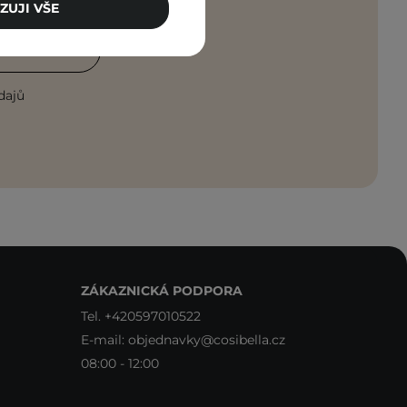
ZUJI VŠE
ASTE SE
dajů
ZÁKAZNICKÁ PODPORA
Tel.
+420597010522
E-mail:
objednavky@cosibella.cz
08:00 - 12:00