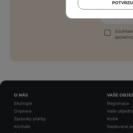
POTVRZU
Zadejte svoj
Souhlasí
společnos
O NÁS
VAŠE OBJE
Ekologie
Registrace
Doprava
Vaše objedn
Způsoby platby
Košík
Kontakt
Sledované p