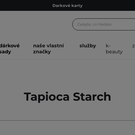
Darkové karty
Ekologické balení
Doporučovací Program
Odeslání do 24 hod.
dárkové
naše vlastní
služby
k-
Darkové karty
sady
značky
beauty
Ekologické balení
Tapioca Starch