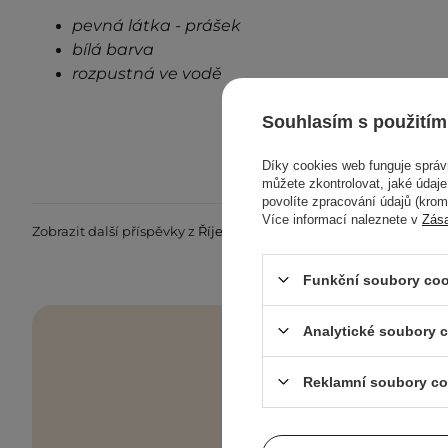
pevná látka - prášek
bílá barva
rozpustná ve vodě
Souhlasím s použitím
Díky cookies web funguje sprá
můžete zkontrolovat, jaké údaj
povolíte zpracování údajů (kro
Více informací naleznete v
Zás
Zobrazit další příspěvky z
Říjen 2021
Funkční soubory coo
Analytické soubory 
Reklamní soubory co
Skincare checkl