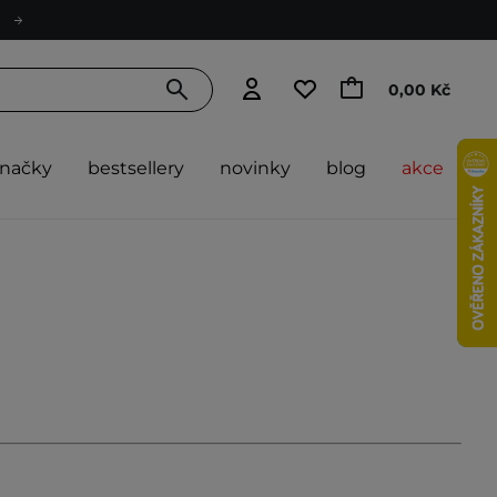
0,00 Kč
značky
bestsellery
novinky
blog
akce