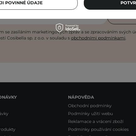
JI POVINNÉ ÚDAJE
POTVR
i e-mailovou adresu
PŘIHL
m se zasíláním marketingových zpráv a se zpracováním svých ú
tí Cosibella sp. z o.o. v souladu s
obchodními podmínkami
.
DNÁVKY
NÁPOVĚDA
Obchodní podmínky
ávky
Podmínky užití webu
Reklamace a vrácení zboží
rodukty
Podmínky používání cookies