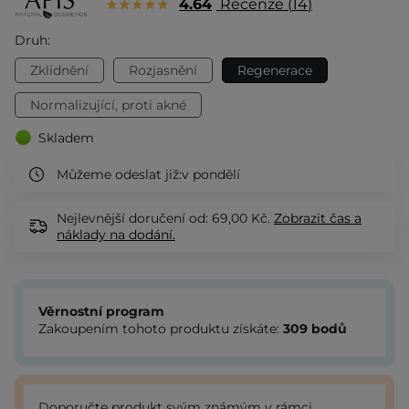
4.64
Recenze
14
Druh:
Zklidnění
Rozjasnění
Regenerace
Normalizující, proti akné
Skladem
Můžeme odeslat již:
v pondělí
Nejlevnější doručení od: 69,00 Kč.
Zobrazit
čas a
náklady na dodání.
Věrnostní program
Zakoupením tohoto produktu získáte:
309
bodů
Doporučte produkt svým známým v rámci