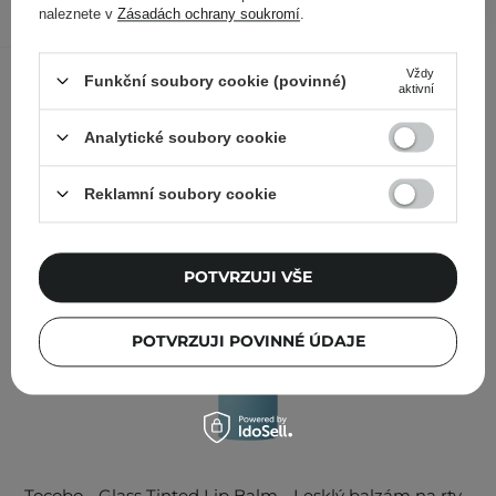
naleznete v
Zásadách ochrany soukromí
.
Ostatní zákazníci si prohlédli
Vždy
Funkční soubory cookie (povinné)
aktivní
Analytické soubory cookie
Reklamní soubory cookie
POTVRZUJI VŠE
POTVRZUJI POVINNÉ ÚDAJE
Tocobo - Glass Tinted Lip Balm - Lesklý balzám na rty -