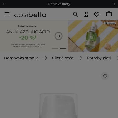
Ekologické balení
Doporučovací Program
Odeslání do 24 hod.
Darkové karty
Ekologické balení
Domovská stránka
Cílená péče
Potřeby pleti