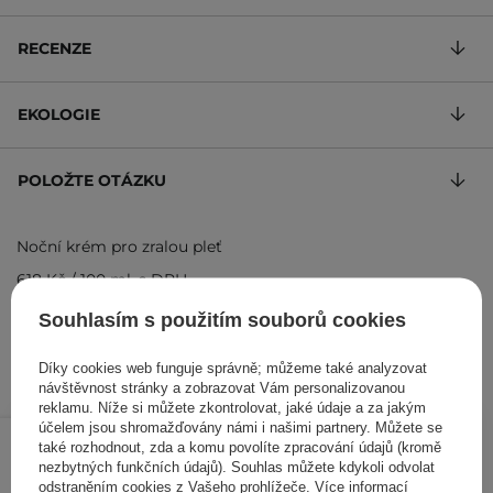
RECENZE
EKOLOGIE
POLOŽTE OTÁZKU
Noční krém pro zralou pleť
618 Kč
/
100 ml
, s DPH
Kód produktu: 8134
Souhlasím s použitím souborů cookies
Díky cookies web funguje správně; můžeme také analyzovat
návštěvnost stránky a zobrazovat Vám personalizovanou
reklamu. Níže si můžete zkontrolovat, jaké údaje a za jakým
309 Kč
účelem jsou shromažďovány námi i našimi partnery. Můžete se
/
ks
také rozhodnout, zda a komu povolíte zpracování údajů (kromě
nezbytných funkčních údajů). Souhlas můžete kdykoli odvolat
PŘIDAT DO KOŠÍKU
odstraněním cookies z Vašeho prohlížeče. Více informací