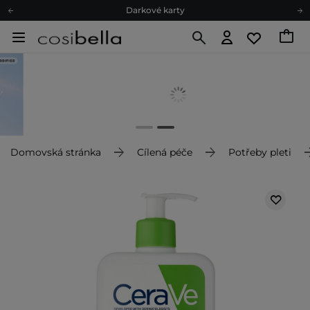
Darkové karty
Ekologické balení
Doporučovací Program
Odeslání do 24 hod.
Darkové karty
Ekologické balení
Domovská stránka
Cílená péče
Potřeby pleti