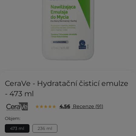
CeraVe - Hydratační čisticí emulze
- 473 ml
4.56
Recenze
91
Objem:
473 ml
236 ml