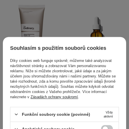
Souhlasím s použitím souborů cookies
Díky cookies web funguje správně; můžeme také analyzovat
návštěvnost stránky a zobrazovat Vám personalizovanou
reklamu. Níže si můžete zkontrolovat, jaké údaje a za jakým
VÝBĚR KOSMETOLOGA
účelem jsou shromažďovány námi i našimi partnery. Můžete se
také rozhodnout, zda a komu povolíte zpracování údajů (kromě
The Ordinary - Natural
The Ordinary - 100%
nezbytných funkčních údajů). Souhlas můžete kdykoli odvolat
Moisturizing Factors + HA
Plant-Derived Squalane -
odstraněním cookies z Vašeho prohlížeče. Více informací
- Hydratační krém s
100% skvalan z cukrové
naleznete v
Zásadách ochrany soukromí
.
kyselinou hyaluronovou -
třtiny - 30 ml
30 ml
Vždy
Funkční soubory cookie (povinné)
aktivní
Analytické soubory cookie