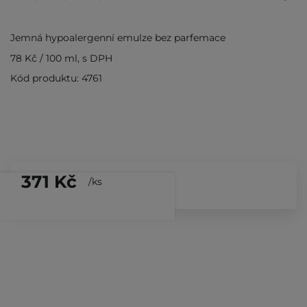
Jemná hypoalergenní emulze bez parfemace
78 Kč
/
100 ml
, s DPH
Kód produktu: 4761
371 Kč
/
ks