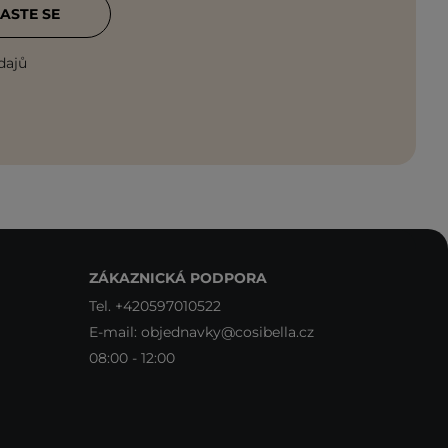
ASTE SE
dajů
ZÁKAZNICKÁ PODPORA
Tel.
+420597010522
E-mail:
objednavky@cosibella.cz
08:00 - 12:00