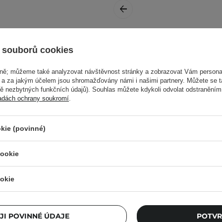
é může být tento výrobek
CeraVe -
 souborů cookies
Hydratační čisticí
pěnící olej - 473 ml
vně; můžeme také analyzovat návštěvnost stránky a zobrazovat Vám personal
e a za jakým účelem jsou shromažďovány námi i našimi partnery. Můžete se 
mě nezbytných funkčních údajů). Souhlas můžete kdykoli odvolat odstraněním
adách ochrany soukromí
.
450,00 Kč
do očištěné pokožky
kie (povinné)
cookie
Další informace najdete v
okie
Ostat
JI POVINNÉ ÚDAJE
POTVR