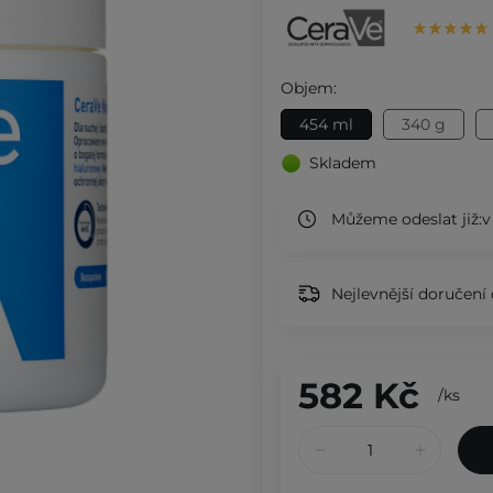
Objem:
454 ml
340 g
Skladem
Můžeme odeslat již:
v
Nejlevnější doručení 
582 Kč
/
ks