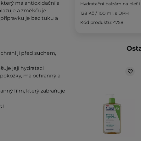
, který má antioxidační a
Hydratační balzám na pleť i
yhlazuje a změkčuje
128 Kč
/
100 ml
, s DPH
přípravku je bez tuku a
Kód produktu: 4758
Osta
 chrání ji před suchem,
uje její hydrataci
u pokožky, má ochranný a
ranný film, který zabraňuje
ti