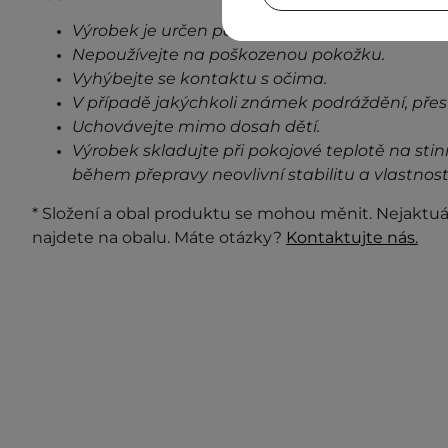
Výrobek je určen pouze pro vnější použití.
Nepoužívejte na poškozenou pokožku.
Vyhýbejte se kontaktu s očima.
V případě jakýchkoli známek podráždění, přes
Uchovávejte mimo dosah dětí.
Výrobek skladujte při pokojové teplotě na stin
během přepravy neovlivní stabilitu a vlastnost
* Složení a obal produktu se mohou měnit. Nejaktuá
najdete na obalu. Máte otázky?
Kontaktujte nás.