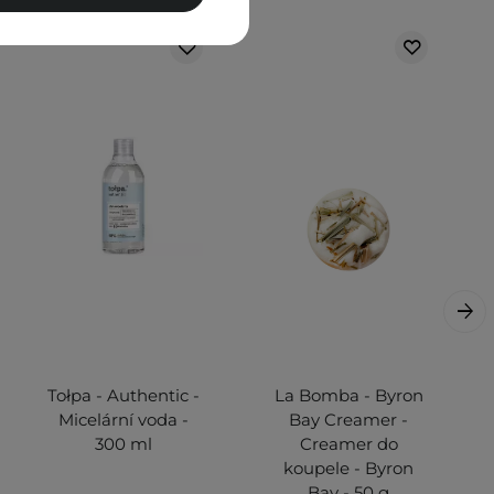
Tołpa - Authentic -
La Bomba - Byron
Micelární voda -
Bay Creamer -
300 ml
Creamer do
koupele - Byron
Bay - 50 g