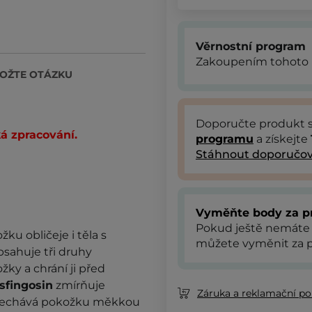
Věrnostní program
Zakoupením tohoto 
OŽTE OTÁZKU
Doporučte produkt
á zpracování.
programu
a získejte
Stáhnout doporučov
Vyměňte body za p
Pokud ještě nemáte
ku obličeje i těla s
můžete vyměnit za p
sahuje tři druhy
žky a chrání ji před
sfingosin
zmírňuje
Záruka a reklamační pol
echává pokožku měkkou