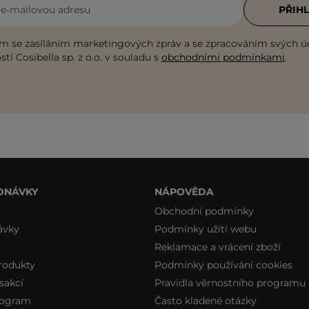
i e-mailovou adresu
PŘIHL
m se zasíláním marketingových zpráv a se zpracováním svých ú
tí Cosibella sp. z o.o. v souladu s
obchodními podmínkami
.
DNÁVKY
NÁPOVĚDA
Obchodní podmínky
ávky
Podmínky užití webu
Reklamace a vrácení zboží
rodukty
Podmínky používání cookies
sakcí
Pravidla věrnostního programu
rogram
Často kladené otázky