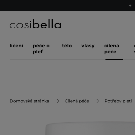
líčení
péče o
tělo
vlasy
cílená
pleť
péče
Domovská stránka
Cílená péče
Potřeby pleti