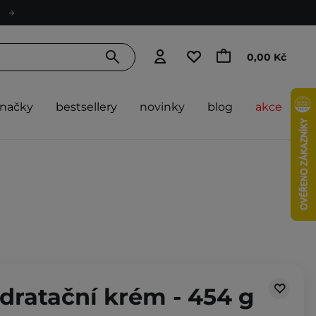
0,00 Kč
značky
bestsellery
novinky
blog
akce
dratační krém - 454 g