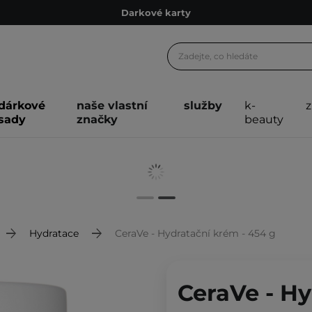
Darkové karty
Ekologické balení
Doporučovací Program
Odeslání do 24 hod.
dárkové
naše vlastní
služby
k-
Darkové karty
sady
značky
beauty
Ekologické balení
Hydratace
CeraVe - Hydratační krém - 454 g
CeraVe - Hy