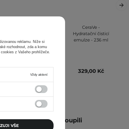
CeraVe -
CeraVe -
Hydratační krém -
Hydratační čisticí
340 g
emulze - 236 ml
izovanou reklamu. Níže si
také rozhodnout, zda a komu
 cookies z Vašeho prohlížeče.
448,00 Kč
329,00 Kč
Vždy aktivní
ní zákazníci také zakoupili
ZUJI VŠE