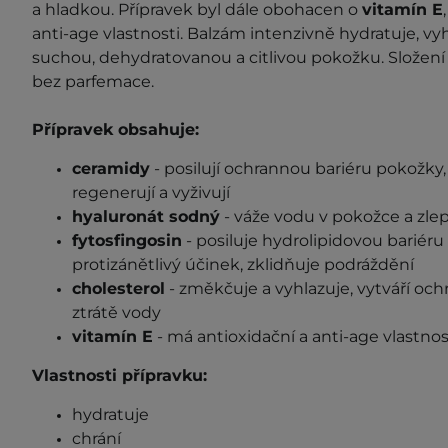
a hladkou. Přípravek byl dále obohacen o
vitamín E
anti-age vlastnosti. Balzám intenzivně hydratuje, v
suchou, dehydratovanou a citlivou pokožku. Složení 
bez parfemace.
Přípravek obsahuje:
ceramidy
- posilují ochrannou bariéru pokožky,
regenerují a vyživují
hyaluronát sodný
- váže vodu v pokožce a zlepš
fytosfingosin
- posiluje hydrolipidovou bariér
protizánětlivý účinek, zklidňuje podráždění
cholesterol
- změkčuje a vyhlazuje, vytváří och
ztrátě vody
vitamín E
- má antioxidační a anti-age vlastnos
Vlastnosti přípravku:
hydratuje
chrání