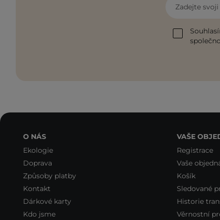
Zadejte svoj
Souhlasí
společnos
O NÁS
VAŠE OBJE
Ekologie
Registrace
Doprava
Vaše objedn
Způsoby platby
Košík
Kontakt
Sledované p
Dárkové karty
Historie tran
Kdo jsme
Věrnostní p