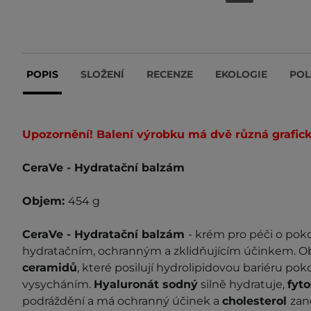
POPIS
SLOŽENÍ
RECENZE
EKOLOGIE
POL
Upozornění! Balení výrobku má dvě různá grafick
CeraVe - Hydratační balzám
Objem:
454 g
CeraVe - Hydratační balzám
- krém pro péči o pokož
hydratačním, ochranným a zklidňujícím účinkem. Ob
ceramidů
, které posilují hydrolipidovou bariéru poko
vysycháním.
Hyaluronát sodný
silně hydratuje,
fyto
podráždění a má ochranný účinek a
cholesterol
zan