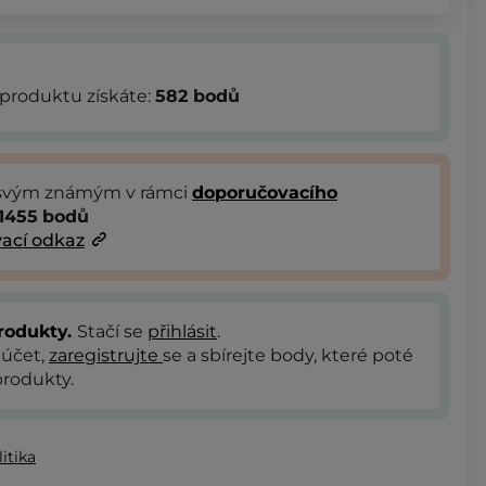
produktu získáte:
582
bodů
 svým známým v rámci
doporučovacího
1455
bodů
ací odkaz
rodukty.
Stačí se
přihlásit
.
 účet,
zaregistrujte
se a sbírejte body, které poté
rodukty.
itika