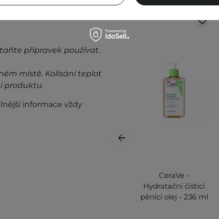
taňte přípravek používat.
ném místě. Kolísání teplot
i produktu.
lnější informace vždy
CeraVe -
Hydratační čisticí
pěnící olej - 236 ml