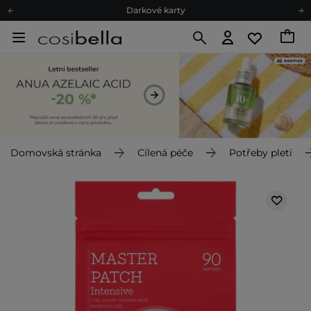
Darkové karty
Ekologické balení
Doporučovací Program
Odeslání do 24 hod.
Darkové karty
Ekologické balení
Domovská stránka
Cílená péče
Potřeby pleti