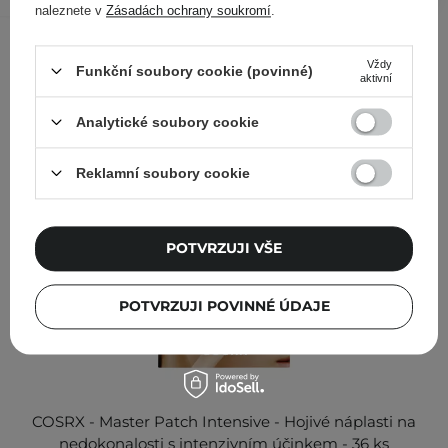
naleznete v
Zásadách ochrany soukromí
.
Ostatní zákazníci si prohlédli
Vždy
Funkční soubory cookie (povinné)
aktivní
Analytické soubory cookie
Reklamní soubory cookie
POTVRZUJI VŠE
POTVRZUJI POVINNÉ ÚDAJE
COSRX - Master Patch Intensive - Hojivé náplasti na
nedokonalosti s intenzivním účinkem - 36 ks