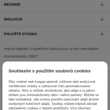
RECENZE
EKOLOGIE
POLOŽTE OTÁZKU
Hojivé náplasti s kyselinou salicylovou a tea tree olejem
Kód produktu: 8267
Souhlasím s použitím souborů cookies
Díky cookies web funguje správně; můžeme také analyzovat
návštěvnost stránky a zobrazovat Vám personalizovanou
505 Kč
/
ks
reklamu. Níže si můžete zkontrolovat, jaké údaje a za jakým
účelem jsou shromažďovány námi i našimi partnery. Můžete se
také rozhodnout, zda a komu povolíte zpracování údajů (kromě
PŘIDAT DO KOŠÍKU
nezbytných funkčních údajů). Souhlas můžete kdykoli odvolat
odstraněním cookies z Vašeho prohlížeče. Více informací