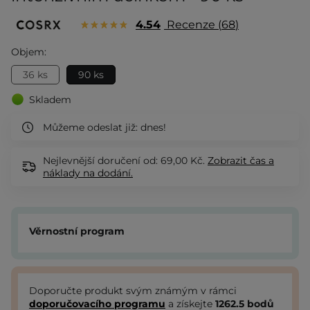
4.54
Recenze
68
Objem:
36 ks
90 ks
Skladem
Můžeme odeslat již:
dnes!
Nejlevnější doručení od: 69,00 Kč.
Zobrazit
čas a
náklady na dodání.
Věrnostní program
Doporučte produkt svým známým v rámci
doporučovacího programu
a získejte
1262.5
bodů