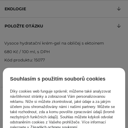
EKOLOGIE
POLOŽTE OTÁZKU
Vysoce hydratační krém-gel na obličej s ektoinem
680 Kč
/
100 ml
, s DPH
Kód produktu: 15077
Souhlasím s použitím souborů cookies
340 Kč
/
ks
Díky cookies web funguje správně; můžeme také analyzovat
návštěvnost stránky a zobrazovat Vám personalizovanou
reklamu. Níže si můžete zkontrolovat, jaké údaje a za jakým
PŘIDAT DO KOŠÍKU
účelem jsou shromažďovány námi i našimi partnery. Můžete se
také rozhodnout, zda a komu povolíte zpracování údajů (kromě
nezbytných funkčních údajů). Souhlas můžete kdykoli odvolat
odstraněním cookies z Vašeho prohlížeče. Více informací
Ostatní zákazníci si prohlédli
naleznete v
Zásadách ochrany soukromí
.