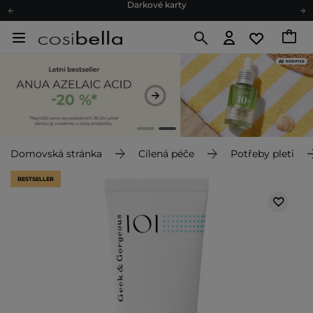
Ekologické balení
Doporučovací Program
Odeslání do 24 hod.
Darkové karty
Ekologické balení
Domovská stránka
Cílená péče
Potřeby pleti
BESTSELLER