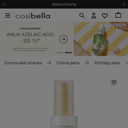
Ekologické balení
Doporučovací Program
Odeslání do 24 hod.
Darkové karty
Ekologické balení
Domovská stránka
Cílená péče
Potřeby pleti