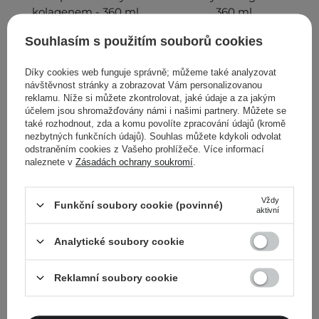
kolagenem - 360 ml
360 ml
Souhlasím s použitím souborů cookies
2
2
Díky cookies web funguje správně; můžeme také analyzovat
429,00 Kč
429,00 Kč
návštěvnost stránky a zobrazovat Vám personalizovanou
reklamu. Níže si můžete zkontrolovat, jaké údaje a za jakým
PŘIDAT DO KOŠÍKU
PŘIDAT DO KOŠÍKU
účelem jsou shromažďovány námi i našimi partnery. Můžete se
také rozhodnout, zda a komu povolíte zpracování údajů (kromě
nezbytných funkčních údajů). Souhlas můžete kdykoli odvolat
odstraněním cookies z Vašeho prohlížeče. Více informací
naleznete v
Zásadách ochrany soukromí
.
Vždy
Funkční soubory cookie (povinné)
aktivní
Analytické soubory cookie
NOVINKA
Reklamní soubory cookie
Aurumaris - Re/Grow Hair
Medicube - Soyxidil
Therapy - Trichologický
Shampoo - Šampon proti