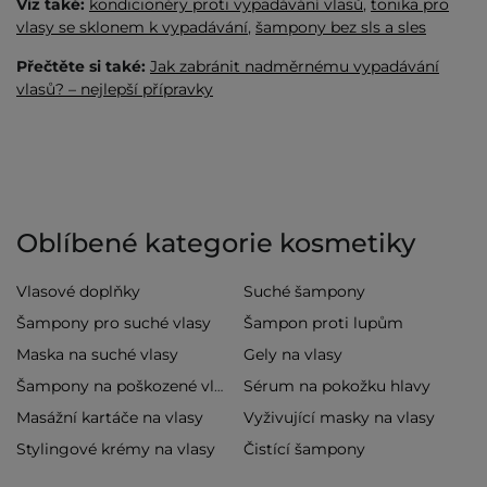
Viz také:
kondicionéry proti vypadávání vlasů
,
tonika pro
vlasy se sklonem k vypadávání
,
šampony bez sls a sles
Přečtěte si také:
Jak zabránit nadměrnému vypadávání
vlasů? – nejlepší přípravky
Oblíbené kategorie kosmetiky
Vlasové doplňky
Suché šampony
Šampony pro suché vlasy
Šampon proti lupům
Maska na suché vlasy
Gely na vlasy
Sérum na pokožku hlavy
Šampony na poškozené vlasy
Masážní kartáče na vlasy
Vyživující masky na vlasy
Stylingové krémy na vlasy
Čistící šampony