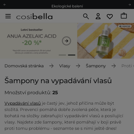
Ekologické balení
Doporučovací Program
Odeslání do 24 hod.
Darkové karty
Ekologické balení
Domovská stránka
Vlasy
Šampony
Proti
Šampony na vypadávání vlasů
Množství produktů:
25
Vypadávání vlasů
je častý jev, jehož příčina může být
složitá. Prevenci pomáhá dobře zvolená péče, která je
bohatá na složky zabraňující vypadávání vlasů a posilující
vlasy. Najdete zde šampony, které pomáhají v boji právě
proti tomu problému - seznamte se s nimi ještě dnes!