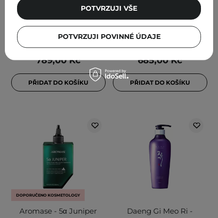
šampon stimulující růst
vypadávání vlasů - 490 ml
POTVRZUJI VŠE
vlasů - 300 ml
POTVRZUJI POVINNÉ ÚDAJE
789,00 Kč
685,00 Kč
PŘIDAT DO KOŠÍKU
PŘIDAT DO KOŠÍKU
DOPORUČENO KOSMETOLOGY
Aromase - 5α Juniper
Daeng Gi Meo Ri -