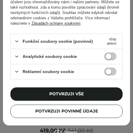
účelem jsou shromažďovány námi i našimi partnery. Můžete se
také rozhodnout, zda a komu povolíte zpracování údajů (kromě
nezbytných funkčních údajů). Souhlas můžete kdykoli odvolat
odstraněním cookies z Vašeho prohlížeče. Více informací
naleznete v
Zásadách ochrany soukromí
.
Vždy
Funkční soubory cookie (povinné)
aktivní
Analytické soubory cookie
Reklamní soubory cookie
POTVRZUJI VŠE
POTVRZUJI POVINNÉ ÚDAJE
Medicube - One Day Exosome Shot Pore Ampoule 7500
- Revitalizační sérum s mikrojehličkami - 30 ml
419,00 Kč
541,00 Kč