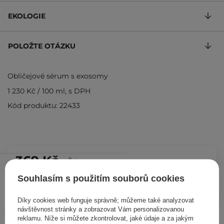
EKOLOGIE
POLOŽTE OTÁZKU
Obličejové sérum s exosomy
1 230 Kč
/
100 ml
, s DPH
Kód produktu: 22433
369 Kč
/
ks
Souhlasím s použitím souborů cookies
PŘIDAT DO KOŠÍKU
Díky cookies web funguje správně; můžeme také analyzovat
návštěvnost stránky a zobrazovat Vám personalizovanou
Ostatní zákazníci si prohlédli
reklamu. Níže si můžete zkontrolovat, jaké údaje a za jakým