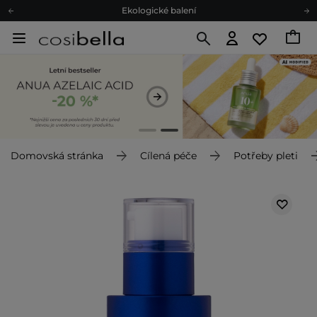
Ekologické balení
Doporučovací Program
Odeslání do 24 hod.
Darkové karty
Ekologické balení
Domovská stránka
Cílená péče
Potřeby pleti