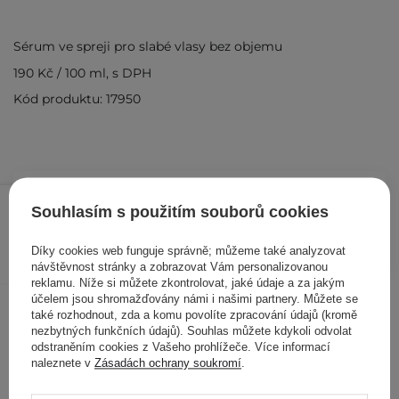
Sérum ve spreji pro slabé vlasy bez objemu
190 Kč
/
100 ml
, s DPH
Kód produktu: 17950
190 Kč
/
ks
Souhlasím s použitím souborů cookies
PŘIDAT DO KOŠÍKU
Díky cookies web funguje správně; můžeme také analyzovat
návštěvnost stránky a zobrazovat Vám personalizovanou
reklamu. Níže si můžete zkontrolovat, jaké údaje a za jakým
účelem jsou shromažďovány námi i našimi partnery. Můžete se
Ostatní zákazníci si prohlédli
také rozhodnout, zda a komu povolíte zpracování údajů (kromě
nezbytných funkčních údajů). Souhlas můžete kdykoli odvolat
odstraněním cookies z Vašeho prohlížeče. Více informací
naleznete v
Zásadách ochrany soukromí
.