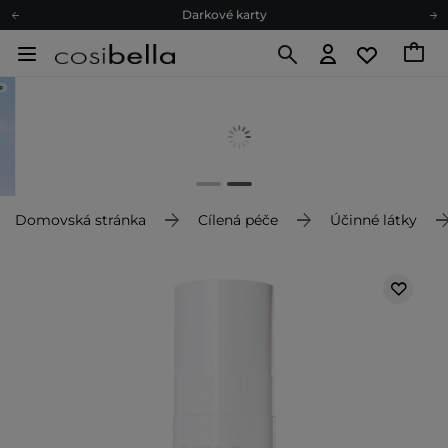
Darkové karty
Ekologické balení
Doporučovací Program
Odeslání do 24 hod.
Darkové karty
Ekologické balení
Domovská stránka
Cílená péče
Účinné látky