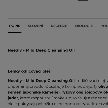
POPIS
SLOŽENÍ
RECENZE
EKOLOGIE
POL
Needly - Mild Deep Cleansing Oil
Lehký odličovací olej
Needly - Mild Deep Cleansing
Oil
- odličovací olej
připomínající vodu. Obsahuje komplex olejů, tj.
oliv
semen japonské kamélie)
,
rýžový olej
,
jojobový ol
jader
, které rozpouštějí make-up, vyživují a regener
oleje pokrývají pokožku ochrannou vrstvou, která z