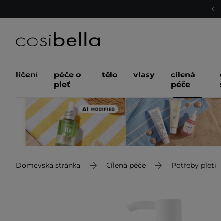
líčení
péče o
tělo
vlasy
cílená
pleť
péče
Domovská stránka
Cílená péče
Potřeby pleti