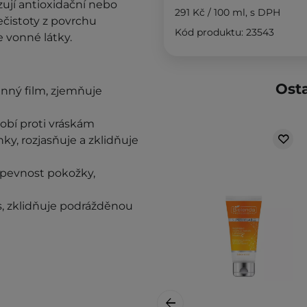
azují antioxidační nebo
291 Kč
/
100 ml
, s DPH
ečistoty z povrchu
Kód produktu: 23543
 vonné látky.
Osta
anný film, zjemňuje
obí proti vráskám
nky, rozjasňuje a zklidňuje
 pevnost pokožky,
es, zklidňuje podrážděnou