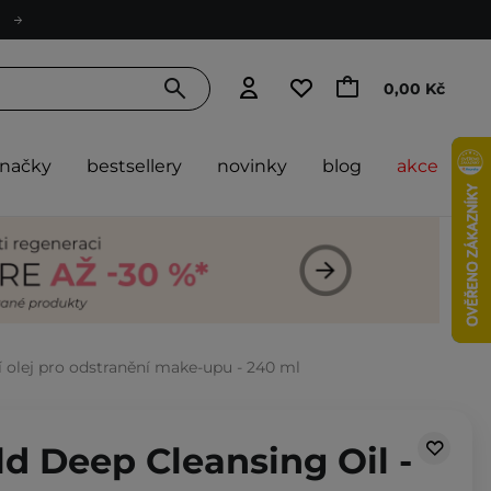
0,00 Kč
značky
bestsellery
novinky
blog
akce
cí olej pro odstranění make-upu - 240 ml
ld Deep Cleansing Oil -