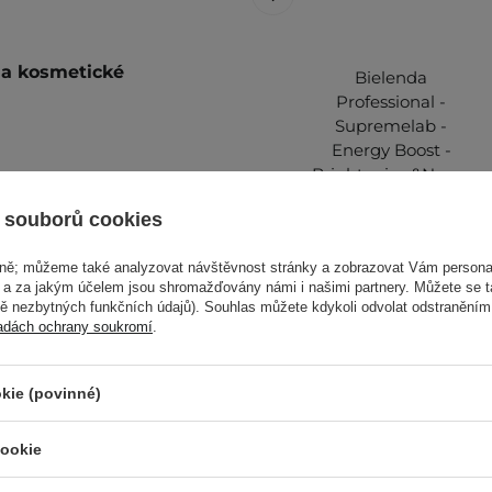
i a kosmetické
Bielenda
Professional -
Supremelab -
Energy Boost -
Brightening&Nourish
emně masírujte a po chvíli
Face Mask with
jemně vmasírujte.
 souborů cookies
Ultra-Stable
m oblíbeným gelem/pěnou.
Vitamin C -
vně; můžeme také analyzovat návštěvnost stránky a zobrazovat Vám personal
Rozjasňující a
alší informace najdete v
e a za jakým účelem jsou shromažďovány námi i našimi partnery. Můžete se 
vyživující maska s
mě nezbytných funkčních údajů). Souhlas můžete kdykoli odvolat odstraněním
vysoce stabilním
adách ochrany soukromí
.
vitamínem C - 70
ml
kie (povinné)
260,00 Kč
cookie