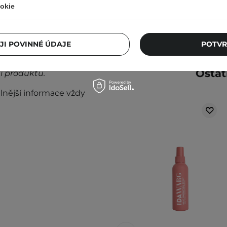
okie
taňte přípravek používat.
JI POVINNÉ ÚDAJE
POTVR
ném místě. Kolísání teplot
Ostat
i produktu.
lnější informace vždy