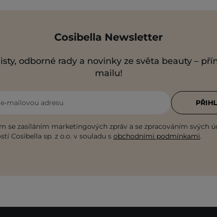
Cosibella Newsletter
isty, odborné rady a novinky ze světa beauty – př
mailu!
i e-mailovou adresu
PŘIHL
m se zasíláním marketingových zpráv a se zpracováním svých ú
tí Cosibella sp. z o.o. v souladu s
obchodními podmínkami
.