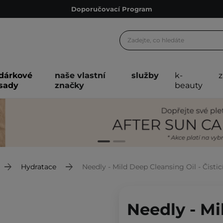
Doporučovací Program
Odeslání do 24 hod.
Darkové karty
Ekologické balení
dárkové
naše vlastní
služby
k-
Doporučovací Program
sady
značky
beauty
Odeslání do 24 hod.
Darkové karty
Ekologické balení
Hydratace
Needly - Mild Deep Cleansing Oil - Čisti
Needly - Mi