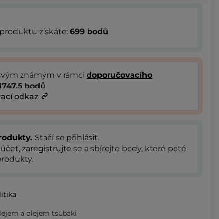
produktu získáte:
699
bodů
 svým známým v rámci
doporučovacího
1747.5
bodů
ací odkaz
rodukty.
Stačí se
přihlásit
.
 účet,
zaregistrujte
se a sbírejte body, které poté
rodukty.
itika
lejem a olejem tsubaki