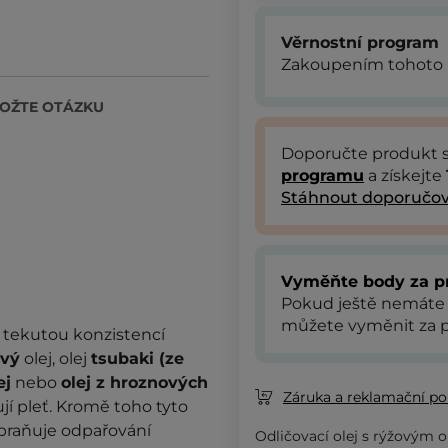
Věrnostní program
Zakoupením tohoto 
OŽTE OTÁZKU
Doporučte produkt
programu
a získejte
Stáhnout doporučov
Vyměňte body za p
Pokud ještě nemáte
můžete vyměnit za p
 s tekutou konzistencí
ový
olej, olej
tsubaki (ze
ej
nebo
olej z hroznových
Záruka a reklamační pol
ují pleť. Kromě toho tyto
abraňuje odpařování
Odličovací olej s rýžovým o