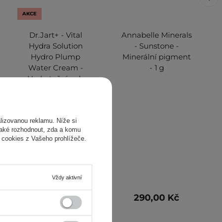
AKCE
Dr.Jart+ - Vital
Annabelle Minerals
Hydra Solution
- Sunstone -
Hydro Plump
Minerální pigment
Water Cream -
- 1 g
ing
Hydratační gel-
krém s kyselinou
hyaluronovou - 50
ml
izovanou reklamu. Níže si
také rozhodnout, zda a komu
 cookies z Vašeho prohlížeče.
Vždy aktivní
641,00 Kč
290,00 Kč
915,00 Kč