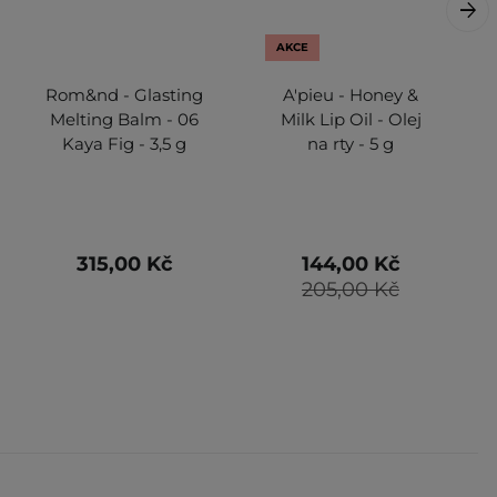
AKCE
Rom&nd - Glasting
A'pieu - Honey &
Melting Balm - 06
Milk Lip Oil - Olej
Kaya Fig - 3,5 g
na rty - 5 g
315,00 Kč
144,00 Kč
205,00 Kč