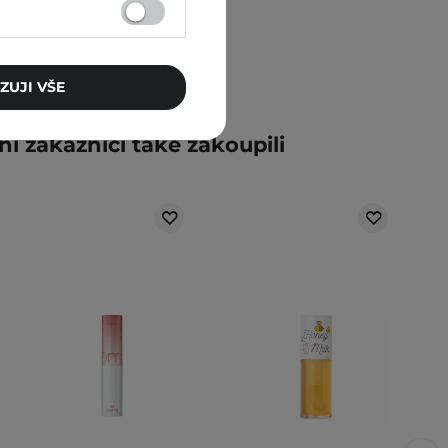
ZUJI VŠE
ní zákazníci také zakoupili