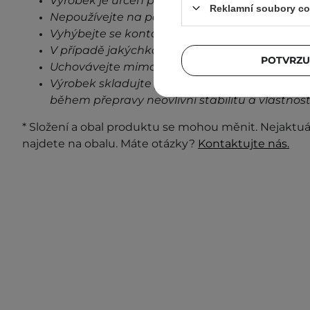
Výrobek je určen pouze pro vnější použití.
Reklamní soubory co
Nepoužívejte na poškozenou pokožku.
Vyhýbejte se kontaktu s očima.
V případě jakýchkoli známek podráždění, přes
POTVRZU
Uchovávejte mimo dosah dětí.
Výrobek skladujte při pokojové teplotě na stin
během přepravy neovlivní stabilitu a vlastnost
* Složení a obal produktu se mohou měnit. Nejaktuá
najdete na obalu. Máte otázky?
Kontaktujte nás.