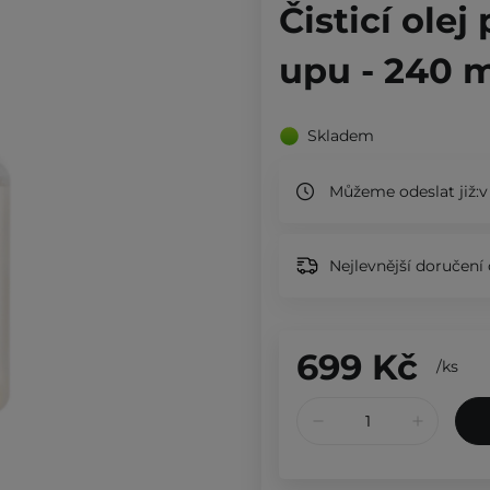
Čisticí ole
upu - 240 
Skladem
Můžeme odeslat již:
v
Nejlevnější doručení 
699 Kč
/
ks